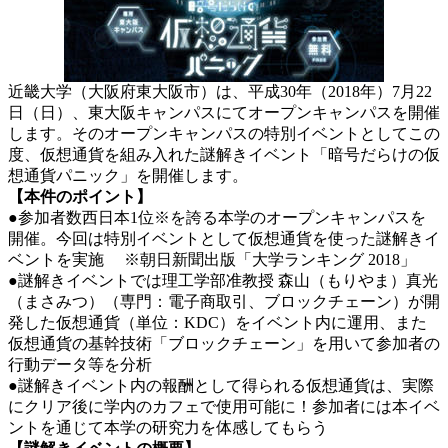
近畿大学（大阪府東大阪市）は、平成30年（2018年）7月22
日（日）、東大阪キャンパスにてオープンキャンパスを開催
します。そのオープンキャンパスの特別イベントとしてこの
度、仮想通貨を組み入れた謎解きイベント「暗号だらけの仮
想通貨パニック」を開催します。
【本件のポイント】
●参加者数西日本1位※を誇る本学のオープンキャンパスを
開催。今回は特別イベントとして仮想通貨を使った謎解きイ
ベントを実施 ※朝日新聞出版「大学ランキング 2018」
●謎解きイベントでは理工学部准教授 森山（もりやま）真光
（まさみつ）（専門：電子商取引、ブロックチェーン）が開
発した仮想通貨（単位：KDC）をイベント内に運用、また
仮想通貨の基幹技術「ブロックチェーン」を用いて参加者の
行動データ等を分析
●謎解きイベント内の報酬として得られる仮想通貨は、実際
にクリア後に学内のカフェで使用可能に！参加者には本イベ
ントを通じて本学の研究力を体感してもらう