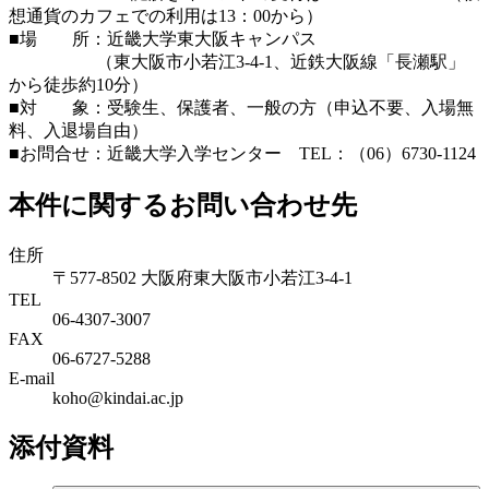
想通貨のカフェでの利用は13：00から）
■場 所：近畿大学東大阪キャンパス
（東大阪市小若江3-4-1、近鉄大阪線「長瀬駅」
から徒歩約10分）
■対 象：受験生、保護者、一般の方（申込不要、入場無
料、入退場自由）
■お問合せ：近畿大学入学センター TEL：（06）6730-1124
本件に関するお問い合わせ先
住所
〒577-8502 大阪府東大阪市小若江3-4-1
TEL
06‐4307‐3007
FAX
06‐6727‐5288
E-mail
koho@kindai.ac.jp
添付資料