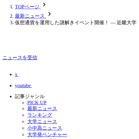
chevron_forward
TOPページ
chevron_forward
最新ニュース
仮想通貨を運用した謎解きイベント開催！ — 近畿大学
ニュースを受信
x
youtube
記事ジャンル
PICK UP
最新ニュース
ランキング
大学ニュース
小中高ニュース
大学発ベンチャー