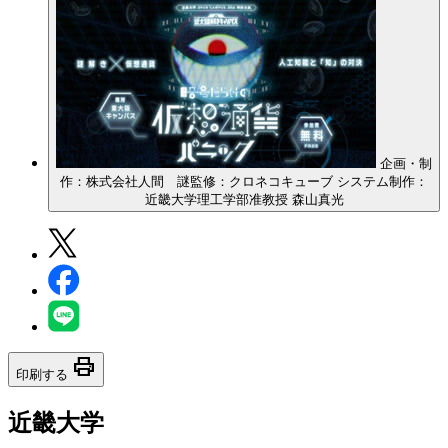
企画・制
作：株式会社人間 謎監修：クロネコキューブ システム制作：
近畿大学理工学部准教授 森山真光
print
印刷する
近畿大学