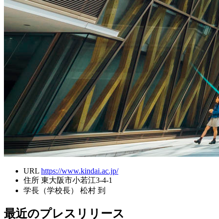
URL
https://www.kindai.ac.jp/
住所
東大阪市小若江3-4-1
学長（学校長）
松村 到
最近のプレスリリース