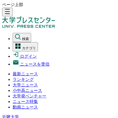
ページ上部
density_medium
検索
カテゴリ
ログイン
ニュースを受信
最新ニュース
ランキング
大学ニュース
小中高ニュース
大学発ベンチャー
ニュース特集
動画ニュース
近畿大学