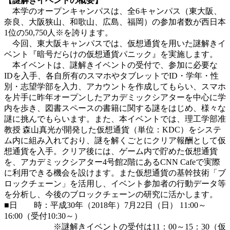
【謎解きイベントの概要】
本学のオープンキャンパスは、全6キャンパス（東大阪、
奈良、大阪狭山、和歌山、広島、福岡）の参加者数が西日本
1位の50,750人※を誇ります。
今回、東大阪キャンパスでは、仮想通貨を用いた謎解きイ
ベント『暗号だらけの仮想通貨パニック』を実施します。
本イベントは、謎解きイベントの受付で、参加に必要な
IDを入手、各自所有のスマホやタブレットでID・学年・性
別・志望学部を入力、アカウントを作成してもらい、スマホ
を片手に昨年オープンしたアカデミックシアターを中心に学
内を歩き、図書スペースの書籍に関する謎をはじめ、様々な
謎に挑んでもらいます。また、本イベントでは、理工学部准
教授 森山真光が開発した仮想通貨（単位：KDC）をシステ
ム内に組み入れており、謎を解くごとにクリア報酬として仮
想通貨を入手。クリア後には、ゲーム内で貯めた仮想通貨
を、アカデミックシアター4号館2階にあるCNN Cafeで実際
に利用できる機会を設けます。また仮想通貨の基幹技術「ブ
ロックチェーン」を活用し、イベント参加者の行動データ等
を分析し、今後のブロックチェーンの研究に活かします。
■日 時：平成30年（2018年）7月22日（日） 11:00～
16:00（受付10:30～）
※謎解きイベントの受付は11：00～15：30（仮