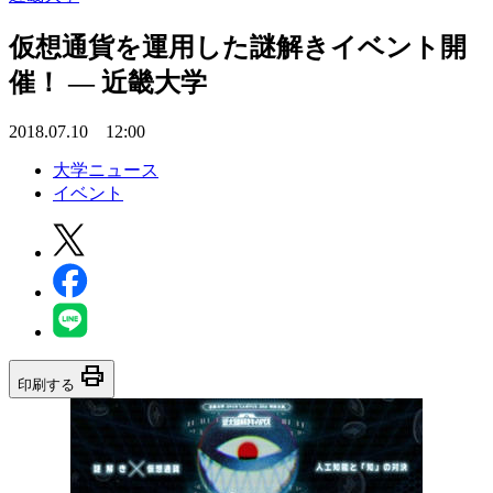
仮想通貨を運用した謎解きイベント開
催！ — 近畿大学
2018.07.10 12:00
大学ニュース
イベント
print
印刷する