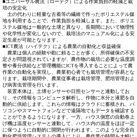
■ユニバーサル農法（ローテク）による作業負担の軽減と栽
培の安定化
土の代わりに軽量な古着等の繊維で作ったポリエステル媒
地を利用することで、作業負担を軽減します。また、ポリエ
ステル媒地は一般的な土壌と異なり、長期間において物理性
や化学性が変化しないので、栽培法のマニュアル化による安
定生産が可能となります。
■ICT農法（ハイテク）による農業の自動化と収益確保
農業は個人の経験や勘に頼ることが多く、所得確保の不安
定さが問題視されていますが、農作物の栽培に必要な温度調
整や養分供給など管理機能にICTを導入することによって農
作業の自動化を実現し、農業初心者でも栽培管理が容易とな
ります。栽培期間中、農業従事者は栽培管理、肥培管理およ
び病害虫管理を行います。
装置本体は、土壌センサーや日照センサーと連動してお
り、その情報をコンピュータ解析し、作物に水分と液肥を自
動的に供給します。これらの情報はクラウドに蓄積され、パ
ソコンやスマートフォンなどで遠隔地でもデータを確認する
ことができるようになります。一方、ハウス側窓の自動巻上
げ機は温度センサーと連動して、ハウス内の温度をほぼ一定
に保つように自動的に開閉が行われます。このような完全自
動化肥培管理システムの導入により、農作業の時間を大幅に