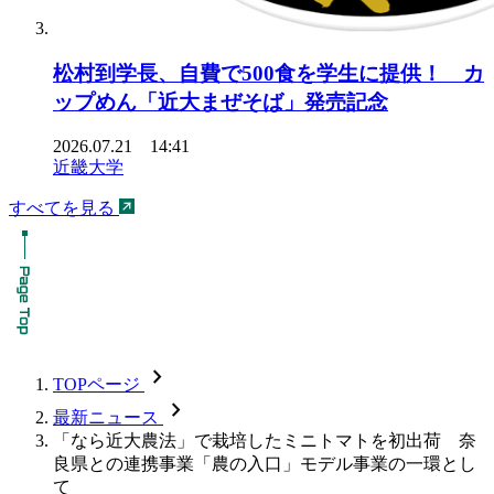
松村到学長、自費で500食を学生に提供！ カ
ップめん「近大まぜそば」発売記念
2026.07.21 14:41
近畿大学
すべてを見る
chevron_forward
TOPページ
chevron_forward
最新ニュース
「なら近大農法」で栽培したミニトマトを初出荷 奈
良県との連携事業「農の入口」モデル事業の一環とし
て