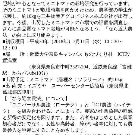
照雄が中心となってミニトマトの栽培研究を行っています。
そのミニトマトが収穫時期を向かえたため、農学部の学生が
収穫し、約10kgを三井物産アグロビジネス株式会社が出荷し
ます。今後、出荷したミニトマトの市場での評価を調査し、
さらに高品質なトマト栽培が可能となるよう、「なら近大農
法」の向上に取り組みます。
■初収穫日：平成30年（2018年）7月11日（水）10：30～
12：00
■場 所：近畿大学奈良キャンパス ものづくり村 ICT設
置温室
（奈良県奈良市中町3327-204、近鉄奈良線「富雄
駅」からバス約10分）
■出荷予定：ミニトマト（品種名：ソラリーノ） 約10kg
■出 荷 先：イズミヤ スーパーセンター広陵店（奈良県北
葛城郡広陵町）
【「なら近大農法」について】
「ユニバーサル農法（ローテク）」と「ICT農法（ハイテ
ク）」を組み合わせることによって、農家の作業負担の軽減
と所得の安定化を図ります。また、若者をはじめとした農業
初心者だけでなく、女性や高齢者、障がい者等に対しても農
業参入を容易にすることをめざします。