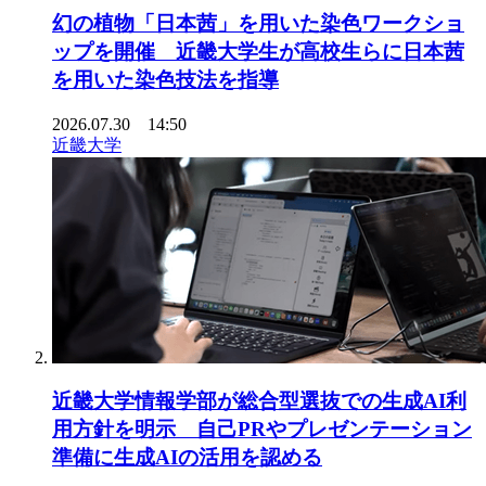
幻の植物「日本茜」を用いた染色ワークショ
ップを開催 近畿大学生が高校生らに日本茜
を用いた染色技法を指導
2026.07.30 14:50
近畿大学
近畿大学情報学部が総合型選抜での生成AI利
用方針を明示 自己PRやプレゼンテーション
準備に生成AIの活用を認める