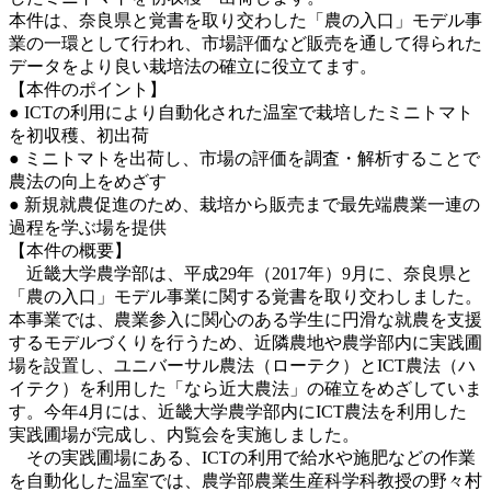
本件は、奈良県と覚書を取り交わした「農の入口」モデル事
業の一環として行われ、市場評価など販売を通して得られた
データをより良い栽培法の確立に役立てます。
【本件のポイント】
● ICTの利用により自動化された温室で栽培したミニトマト
を初収穫、初出荷
● ミニトマトを出荷し、市場の評価を調査・解析することで
農法の向上をめざす
● 新規就農促進のため、栽培から販売まで最先端農業一連の
過程を学ぶ場を提供
【本件の概要】
近畿大学農学部は、平成29年（2017年）9月に、奈良県と
「農の入口」モデル事業に関する覚書を取り交わしました。
本事業では、農業参入に関心のある学生に円滑な就農を支援
するモデルづくりを行うため、近隣農地や農学部内に実践圃
場を設置し、ユニバーサル農法（ローテク）とICT農法（ハ
イテク）を利用した「なら近大農法」の確立をめざしていま
す。今年4月には、近畿大学農学部内にICT農法を利用した
実践圃場が完成し、内覧会を実施しました。
その実践圃場にある、ICTの利用で給水や施肥などの作業
を自動化した温室では、農学部農業生産科学科教授の野々村