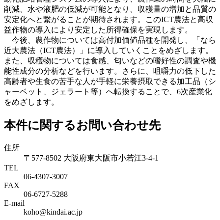
削減、水や液肥の低減が可能となり、収穫量の増加と品質の
安定化へと繋がることが期待されます。このICT農法と高収
益作物の導入により安定した所得確保を実現します。
今後、農作物については高付加価値品種を開発し、「なら
近大農法（ICT農法）」に導入していくことをめざします。
また、収穫物については食感、匂いなどの嗜好性の調査や機
能性成分の分析などを行います。さらに、咀嚼力の低下した
高齢者や生食の苦手な人が手軽に栄養摂取できる加工品（シ
ャーベット、ジェラート等）へ転換することで、6次産業化
をめざします。
本件に関するお問い合わせ先
住所
〒577-8502 大阪府東大阪市小若江3-4-1
TEL
06‐4307‐3007
FAX
06‐6727‐5288
E-mail
koho@kindai.ac.jp