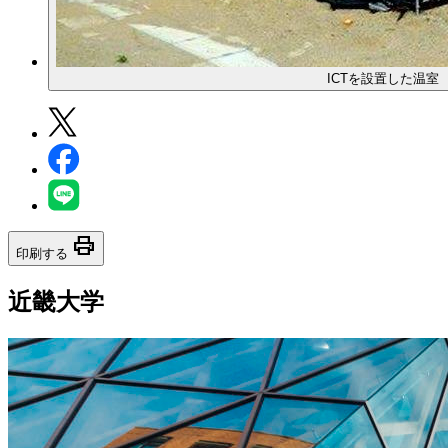
ICTを設置した温室
print
印刷する
近畿大学