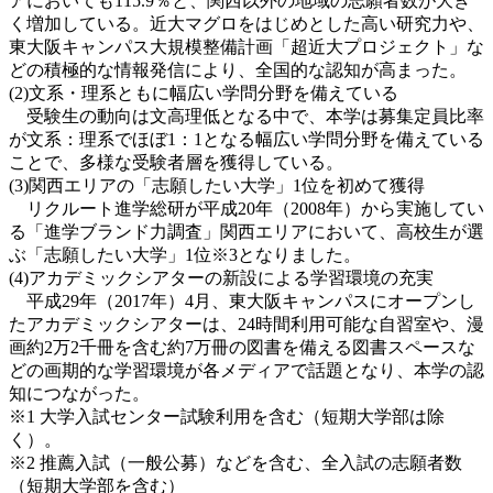
アにおいても115.9％と、関西以外の地域の志願者数が大き
く増加している。近大マグロをはじめとした高い研究力や、
東大阪キャンパス大規模整備計画「超近大プロジェクト」な
どの積極的な情報発信により、全国的な認知が高まった。
(2)文系・理系ともに幅広い学問分野を備えている
受験生の動向は文高理低となる中で、本学は募集定員比率
が文系：理系でほぼ1：1となる幅広い学問分野を備えている
ことで、多様な受験者層を獲得している。
(3)関西エリアの「志願したい大学」1位を初めて獲得
リクルート進学総研が平成20年（2008年）から実施してい
る「進学ブランド力調査」関西エリアにおいて、高校生が選
ぶ「志願したい大学」1位※3となりました。
(4)アカデミックシアターの新設による学習環境の充実
平成29年（2017年）4月、東大阪キャンパスにオープンし
たアカデミックシアターは、24時間利用可能な自習室や、漫
画約2万2千冊を含む約7万冊の図書を備える図書スペースな
どの画期的な学習環境が各メディアで話題となり、本学の認
知につながった。
※1 大学入試センター試験利用を含む（短期大学部は除
く）。
※2 推薦入試（一般公募）などを含む、全入試の志願者数
（短期大学部を含む）