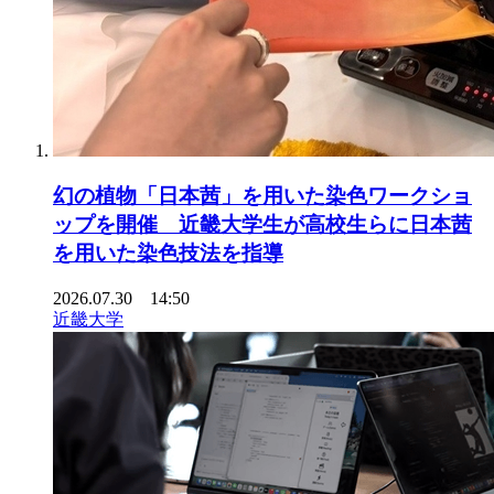
幻の植物「日本茜」を用いた染色ワークショ
ップを開催 近畿大学生が高校生らに日本茜
を用いた染色技法を指導
2026.07.30 14:50
近畿大学