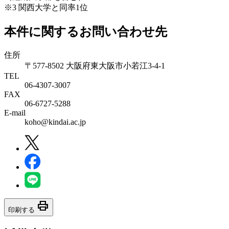
※3 関西大学と同率1位
本件に関するお問い合わせ先
住所
〒577-8502 大阪府東大阪市小若江3-4-1
TEL
06‐4307‐3007
FAX
06‐6727‐5288
E-mail
koho@kindai.ac.jp
print
印刷する