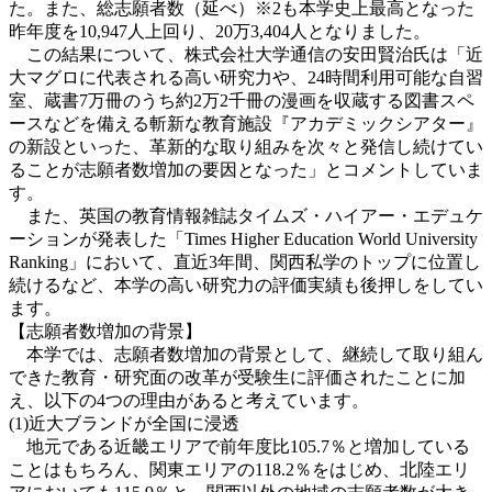
た。また、総志願者数（延べ）※2も本学史上最高となった
昨年度を10,947人上回り、20万3,404人となりました。
この結果について、株式会社大学通信の安田賢治氏は「近
大マグロに代表される高い研究力や、24時間利用可能な自習
室、蔵書7万冊のうち約2万2千冊の漫画を収蔵する図書スペ
ースなどを備える斬新な教育施設『アカデミックシアター』
の新設といった、革新的な取り組みを次々と発信し続けてい
ることが志願者数増加の要因となった」とコメントしていま
す。
また、英国の教育情報雑誌タイムズ・ハイアー・エデュケ
ーションが発表した「Times Higher Education World University
Ranking」において、直近3年間、関西私学のトップに位置し
続けるなど、本学の高い研究力の評価実績も後押しをしてい
ます。
【志願者数増加の背景】
本学では、志願者数増加の背景として、継続して取り組ん
できた教育・研究面の改革が受験生に評価されたことに加
え、以下の4つの理由があると考えています。
(1)近大ブランドが全国に浸透
地元である近畿エリアで前年度比105.7％と増加している
ことはもちろん、関東エリアの118.2％をはじめ、北陸エリ