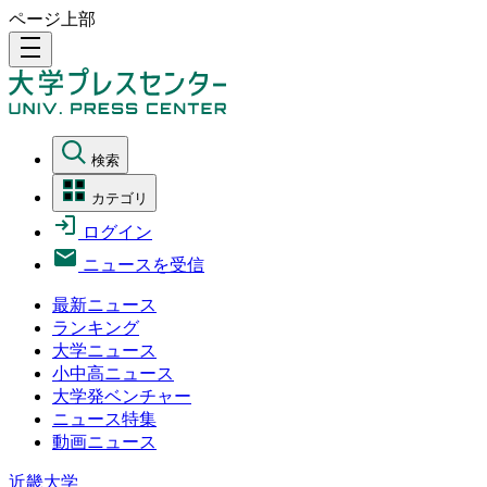
ページ上部
density_medium
検索
カテゴリ
ログイン
ニュースを受信
最新ニュース
ランキング
大学ニュース
小中高ニュース
大学発ベンチャー
ニュース特集
動画ニュース
近畿大学