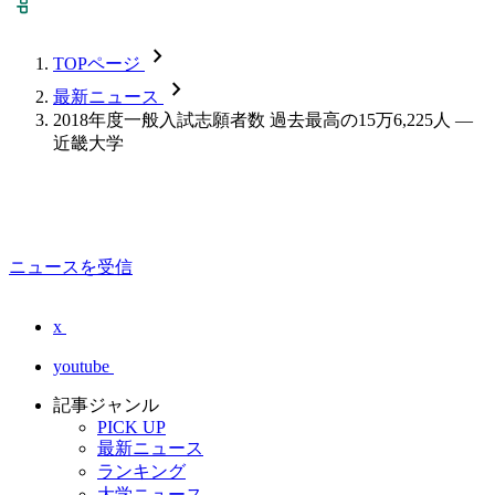
chevron_forward
TOPページ
chevron_forward
最新ニュース
2018年度一般入試志願者数 過去最高の15万6,225人 —
近畿大学
ニュースを受信
x
youtube
記事ジャンル
PICK UP
最新ニュース
ランキング
大学ニュース