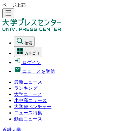
ページ上部
density_medium
検索
カテゴリ
ログイン
ニュースを受信
最新ニュース
ランキング
大学ニュース
小中高ニュース
大学発ベンチャー
ニュース特集
動画ニュース
近畿大学