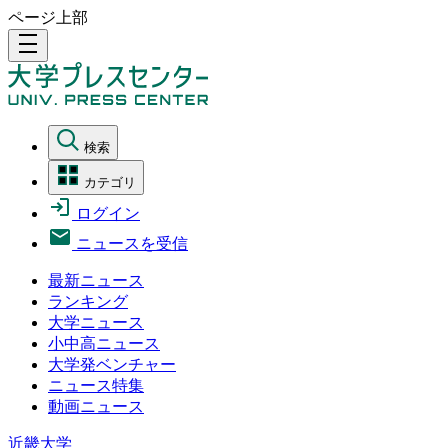
ページ上部
density_medium
検索
カテゴリ
ログイン
ニュースを受信
最新ニュース
ランキング
大学ニュース
小中高ニュース
大学発ベンチャー
ニュース特集
動画ニュース
近畿大学