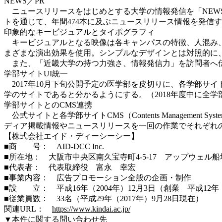
NEWS／PR
ニュースリリースをはじめとする大学の情報発信を「NEWS/P
トを通じて、年間474本に及ぶニュースリリース情報を発信
印象的なキービジュアルとタイポグラフィ
キービジュアルとなる映像は各キャンパスの特徴、人混み、
まざまな演出効果を使用。シンプルなデザインとは対照的に
また、「近畿大学の持つ力強さ、情報発信力」を訪問者へ伝
学部サイトUI統一
2017年10月下旬公開予定の医学部を皮切りに、各学部サイト（
学のサイトであると分かるようにする。（2018年度中に全
学部サイトとのCMS連携
公式サイトと各学部サイトCMS（Contents Managem
ディア掲載情報やニュースリリースを一回の作業でそれぞれ
【株式会社エイド・ディーシーシー】
■商 号： AID-DCC Inc.
■所在地： 大阪市中央区南久宝寺町4-5-17 アップウェル船
■代表者： 代表取締役 富永 幸宏
■事業内容： 広告プロモーション全般の企画・制作
■設 立： 平成16年（2004年）12月3日（創業 平成12年（
■従業員数： 33名（平成29年（2017年）9月28日現在）
関連URL：
https://www.kindai.ac.jp/
▼本件に関する問い合わせ先