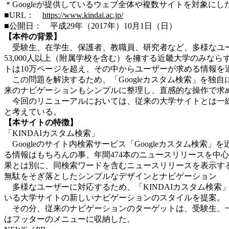
＊Googleが提供しているウェブ全体や複数サイトを対象に
■URL：
https://www.kindai.ac.jp/
■公開日： 平成29年（2017年）10月1日（日）
【本件の背景】
受験生、在学生、保護者、教職員、研究者など、多様なユーザ
53,000人以上（附属学校を含む）を擁する近畿大学のみ
トは10万ページを超え、その中からユーザーが求める情報を
この問題を解決するため、「Googleカスタム検索」を独
来のナビゲーションもシンプルに整理し、直感的な操作で求
今回のリニューアルにおいては、従来の大学サイトとは一線
と考えている。
【本サイトの特徴】
「KINDAIカスタム検索」
Googleのサイト内検索サービス「Googleカスタム検索
る情報はもちろんの事、年間474本のニュースリリースを中
果とは別に、同検索ワードを含むニュースリリースを表示す
無駄をそぎ落としたシンプルなデザインとナビゲーション
多様なユーザーに対応するため、「KINDAIカスタム検
いる大学サイトの新しいナビゲーションのスタイルを提案。
その分、従来のナビゲーションのターゲットは、受験生、一
はフッターのメニューに収納した。