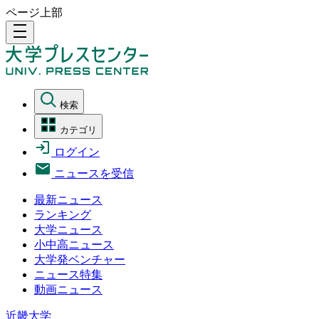
ページ上部
density_medium
検索
カテゴリ
ログイン
ニュースを受信
最新ニュース
ランキング
大学ニュース
小中高ニュース
大学発ベンチャー
ニュース特集
動画ニュース
近畿大学