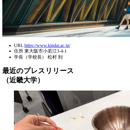
URL
https://www.kindai.ac.jp/
住所
東大阪市小若江3-4-1
学長（学校長）
松村 到
最近のプレスリリース
（近畿大学）