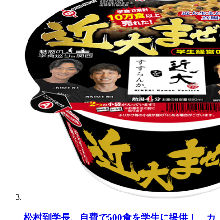
松村到学長、自費で500食を学生に提供！ カ