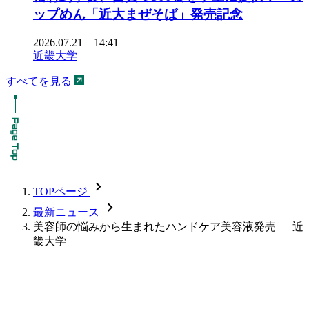
ップめん「近大まぜそば」発売記念
2026.07.21 14:41
近畿大学
すべてを見る
chevron_forward
TOPページ
chevron_forward
最新ニュース
美容師の悩みから生まれたハンドケア美容液発売 — 近
畿大学