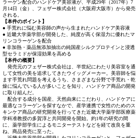
ラーゲン配合のハンドケア美容液が、平成29年（2017年）7
月14日（金）、フェザー株式会社（大阪府大阪市）から発売
される。
【本件のポイント】
● 手荒れに悩む美容師の声から生まれたハンドケア美容液
● 近畿大学薬学部が開発した、純度が高く保湿力に優れたマ
リンコラーゲンを配合
● 非加熱・薬品無添加抽出の純国産シルクプロテインと浸透
型セラミドが保湿効果を高める
【本件の概要】
発売元のフェザー株式会社は、半世紀にわたり美容室を通
して女性の美を追求してきたウイッグメーカー。美容師を悩
ます手荒れ問題を考えるうち、さまざまな分野で手荒れ・乾
燥に悩んでいる人が多いことを知り、ハンドケア商品の開発
に取り組んだ。
配合する成分を国産、天然由来にこだわり、ハンドケアに
最適なコラーゲンを探すなかで、産学連携で女性のためのス
キンケア商品の研究開発を行ってきた近畿大学薬学部医療薬
学科准教授の多賀淳と共同開発を開始。約1年の研究の間
に、薬学部学生によるモニターテストなどを経て改良を重
ね、商品発売に至った。
近畿大学薬学部が開発したマリンコラーゲンと、フェザー