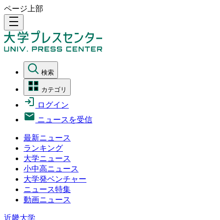
ページ上部
density_medium
検索
カテゴリ
ログイン
ニュースを受信
最新ニュース
ランキング
大学ニュース
小中高ニュース
大学発ベンチャー
ニュース特集
動画ニュース
近畿大学