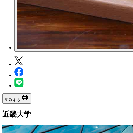
print
印刷する
近畿大学