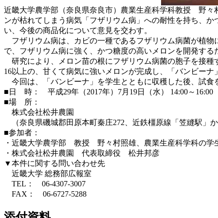
近畿大学農学部（奈良県奈良市）農業生産科学科教授 野々
ンが枯れてしまう病気「フザリウム病」への耐性を持ち、かつ糖
い、今後の商品化について意見を交わす。
フザリウム病は、カビの一種であるフザリウム病菌が植物に
で、フザリウム病に強く、かつ糖度の高いメロンを開発するた
研究により、メロン苗の根にフザリウム病菌の胞子を接種す
16以上の、甘くて病気に強いメロンが完成し、「バンビーナ
今回は、「バンビーナ」を学生とともに収穫した後、試食を
■日 時： 平成29年（2017年）7月19日（水） 14:00～16:00
■場 所：
株式会社松井農園
（奈良県磯城郡田原本町秦庄272、近鉄橿原線「笠縫駅」か
■参加者：
・近畿大学農学部 教授 野々村照雄、農業生産科学科の学生
・株式会社松井農園 代表取締役 松井邦彦
▼本件に関する問い合わせ先
近畿大学 総務部広報室
TEL： 06-4307-3007
FAX： 06-6727-5288
添付資料