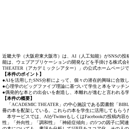
近畿大学（大阪府東大阪市）は、AI（人工知能）がSNSの
能は、ウェブアプリケーションの開発などを手掛ける株式会社
THEATER（アカデミックシアター）」の公式ホームページで、平
【本件のポイント】
●AIを活用したSNS分析によって、個々の潜在的興味に合致
●心理学のビッグファイブ理論に基づいて学生と本をマッチ
●偶発的な本との出会いを創造し、本離れが進むと言われる
【本件の概要】
「ACADEMIC THEATER」の中心施設である図書館「B
冊の本を配架している。これらの本を学生に活用してもらう
本サービスでは、AIがTwitterもしくはFacebook
性」「外向性」「調和性」「神経症傾向」の5つの因子に関連す
の本についても、書評を分析して5項目をスコア化。その人