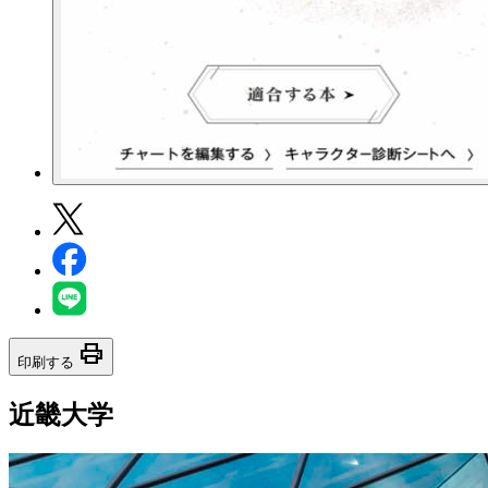
print
印刷する
近畿大学