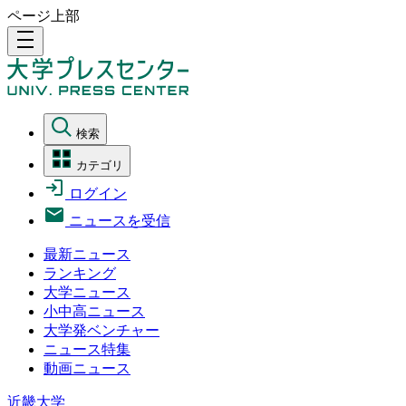
ページ上部
density_medium
検索
カテゴリ
ログイン
ニュースを受信
最新ニュース
ランキング
大学ニュース
小中高ニュース
大学発ベンチャー
ニュース特集
動画ニュース
近畿大学