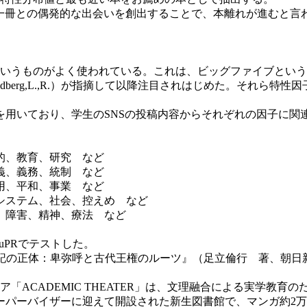
の一冊との偶発的な出会いを創出することで、本離れが進むと言
いうものがよく使われている。これは、ビッグファイブという
ldberg,L.,R.）が指摘して以降注目されはじめた。それら
用いており、学生のSNSの投稿内容からそれぞれの因子に関
、教育、研究 など
、義務、統制 など
、平和、事業 など
ステム、社会、控えめ など
障害、精神、療法 など
akuPRでテストした。
記の正体：卑弥呼と古代王権のルーツ』（足立倫行 著、朝日
CADEMIC THEATER」は、文理融合による実学教育のため
パーバイザーに迎えて開設された新生図書館で、マンガ約2万