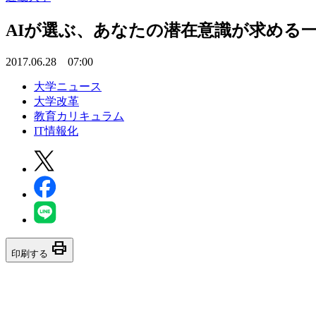
AIが選ぶ、あなたの潜在意識が求める一
2017.06.28 07:00
大学ニュース
大学改革
教育カリキュラム
IT情報化
print
印刷する