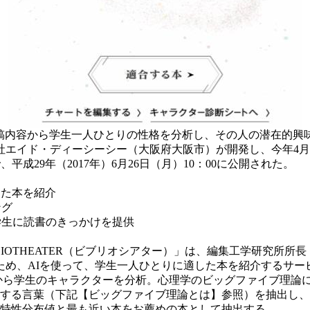
投稿内容から学生一人ひとりの性格を分析し、その人の潜在的
エイド・ディーシーシー（大阪府大阪市）が開発し、今年4月に
成29年（2017年）6月26日（月）10：00に公開された。
した本を紹介
ング
学生に読書のきっかけを提供
IBLIOTHEATER（ビブリオシアター）」は、編集工学研究所
ため、AIを使って、学生一人ひとりに適した本を紹介するサー
の投稿内容から学生のキャラクターを分析。心理学のビッグファイブ
る言葉（下記【ビッグファイブ理論とは】参照）を抽出し、スコア化
の特性分布値と最も近い本をお薦めの本として抽出する。