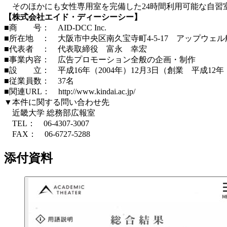
そのほかにも女性専用室を完備した24時間利用可能な自習室や
【株式会社エイド・ディーシーシー】
■商 号： AID-DCC Inc.
■所在地 ： 大阪市中央区南久宝寺町4-5-17 アップウェル
■代表者 ： 代表取締役 富永 幸宏
■事業内容： 広告プロモーション全般の企画・制作
■設 立： 平成16年（2004年）12月3日（創業 平成12年（
■従業員数： 37名
■関連URL： http://www.kindai.ac.jp/
▼本件に関する問い合わせ先
近畿大学 総務部広報室
TEL： 06-4307-3007
FAX： 06-6727-5288
添付資料