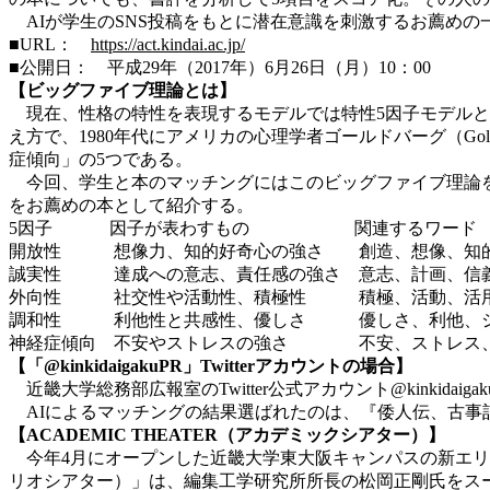
AIが学生のSNS投稿をもとに潜在意識を刺激するお薦め
■URL：
https://act.kindai.ac.jp/
■公開日： 平成29年（2017年）6月26日（月）10：00
【ビッグファイブ理論とは】
現在、性格の特性を表現するモデルでは特性5因子モデルと
え方で、1980年代にアメリカの心理学者ゴールドバーグ（Go
症傾向」の5つである。
今回、学生と本のマッチングにはこのビッグファイブ理論を
をお薦めの本として紹介する。
5因子 因子が表わすもの 関連するワード
開放性 想像力、知的好奇心の強さ 創造、想像、知的
誠実性 達成への意志、責任感の強さ 意志、計画、信義
外向性 社交性や活動性、積極性 積極、活動、活用
調和性 利他性と共感性、優しさ 優しさ、利他、シ
神経症傾向 不安やストレスの強さ 不安、ストレス、
【「@kinkidaigakuPR」Twitterアカウントの場合】
近畿大学総務部広報室のTwitter公式アカウント@kinkidaig
AIによるマッチングの結果選ばれたのは、『倭人伝、古事
【ACADEMIC THEATER（アカデミックシアター）】
今年4月にオープンした近畿大学東大阪キャンパスの新エリア「A
リオシアター）」は、編集工学研究所所長の松岡正剛氏をスー