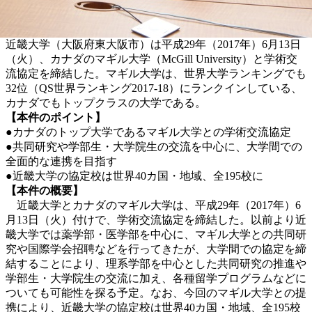
近畿大学（大阪府東大阪市）は平成29年（2017年）6月13日
（火）、カナダのマギル大学（McGill University）と学術交
流協定を締結した。マギル大学は、世界大学ランキングでも
32位（QS世界ランキング2017-18）にランクインしている、
カナダでもトップクラスの大学である。
【本件のポイント】
●カナダのトップ大学であるマギル大学との学術交流協定
●共同研究や学部生・大学院生の交流を中心に、大学間での
全面的な連携を目指す
●近畿大学の協定校は世界40カ国・地域、全195校に
【本件の概要】
近畿大学とカナダのマギル大学は、平成29年（2017年）6
月13日（火）付けで、学術交流協定を締結した。以前より近
畿大学では薬学部・医学部を中心に、マギル大学との共同研
究や国際学会招聘などを行ってきたが、大学間での協定を締
結することにより、理系学部を中心とした共同研究の推進や
学部生・大学院生の交流に加え、各種留学プログラムなどに
ついても可能性を探る予定。なお、今回のマギル大学との提
携により、近畿大学の協定校は世界40カ国・地域、全195校