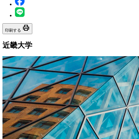
print
印刷する
近畿大学