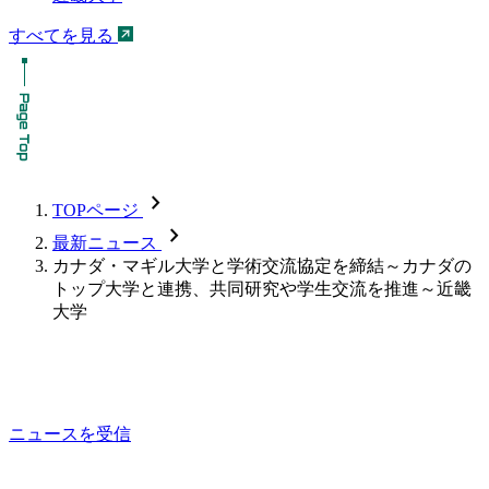
すべてを見る
chevron_forward
TOPページ
chevron_forward
最新ニュース
カナダ・マギル大学と学術交流協定を締結～カナダの
トップ大学と連携、共同研究や学生交流を推進～近畿
大学
ニュースを受信