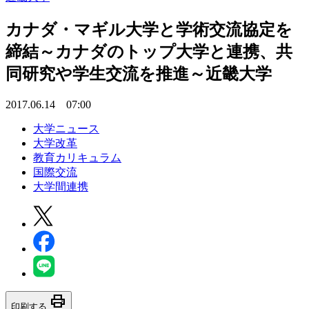
カナダ・マギル大学と学術交流協定を
締結～カナダのトップ大学と連携、共
同研究や学生交流を推進～近畿大学
2017.06.14 07:00
大学ニュース
大学改革
教育カリキュラム
国際交流
大学間連携
print
印刷する