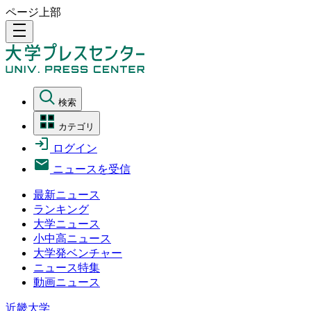
ページ上部
density_medium
検索
カテゴリ
ログイン
ニュースを受信
最新ニュース
ランキング
大学ニュース
小中高ニュース
大学発ベンチャー
ニュース特集
動画ニュース
近畿大学