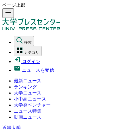
ページ上部
density_medium
検索
カテゴリ
ログイン
ニュースを受信
最新ニュース
ランキング
大学ニュース
小中高ニュース
大学発ベンチャー
ニュース特集
動画ニュース
近畿大学