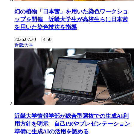
幻の植物「日本茜」を用いた染色ワークショ
ップを開催 近畿大学生が高校生らに日本茜
を用いた染色技法を指導
2026.07.30 14:50
近畿大学
近畿大学情報学部が総合型選抜での生成AI利
用方針を明示 自己PRやプレゼンテーション
準備に生成AIの活用を認める