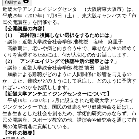
印刷する
近畿大学アンチエイジングセンター（大阪府東大阪市）は、
平成29年（2017年）7月8日（土）、東大阪キャンパスで「市
民公開講座」を開催する。
【公開講座の内容】
（1）「高齢期に後悔しない選択をするためには」
・講師：近畿大学総合社会学部 准教授 塩崎 麻里子
高齢期に、老いや病と向き合う中で、幸せな人生の締めく
くりを実現するためには、何が大切なのかお話しします。
（2）「アンチエイジングで快聴生活の秘策とは？」
・講師：近畿大学総合社会学部 教授 前田 節雄
加齢による難聴がどのように人間関係に影響を与えるの
か。また、難聴がどのようにして発症し、どのように予防す
ればいいのかをお話しします。
【近畿大学アンチエイジングセンターについて】
平成19年（2007年）2月に設立された近畿大学アンチエイ
ジングセンターでは、国民の健康を守り健康寿命を延ばし、
生き生きとした社会を創るため、学術的研究のみならず、市
民公開講座、スポーツ教室の他、講演会や研究会を通じて市
民の健康増進に貢献している。
【本件の概要】