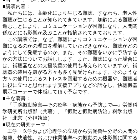
■講演内容：
私たちには、高齢化により生じる難聴、すなわち、老人性
難聴が生じることが知られてきています。加齢による難聴が
進むことにより、コミュニケーションが困難になり、人間関
係などにも影響が及ぶことが指摘されてきております。
この講演では、なぜ、難聴によりコミュニケーションが困
難になるのかの理由を理解していただきながら、難聴がどの
ようにして発症するのか、また、その難聴をいかに予防する
かの方法についてお話しします。また、難聴になった場合に
は、補聴器などの支援装置の使用も考えられていますが、補
聴器の装用を嫌がる方々も多く見受けられます。そのような
方々の使用によるストレスを回避するための機器や、難聴者
に役に立つと思われます支援アプリなどの話をし、快聴機器
展示コーナーで体感して頂く予定です。
■主な著書：
『手腕振動障害―その疫学・病態から予防まで―』労働科
学研究所出版部（共著）、『振動と振動病防治』科学出版
社・北京（分担執筆）
■現在の研究テーマ：
工学・医学および心理学の立場から労働衛生分野の人間の
健康、快適性、および作業能率への振動の人体影響に関する