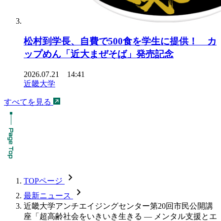
松村到学長、自費で500食を学生に提供！ カ
ップめん「近大まぜそば」発売記念
2026.07.21 14:41
近畿大学
すべてを見る
chevron_forward
TOPページ
chevron_forward
最新ニュース
近畿大学アンチエイジングセンター第20回市民公開講
座「超高齢社会をいきいき生きる — メンタル支援とエ