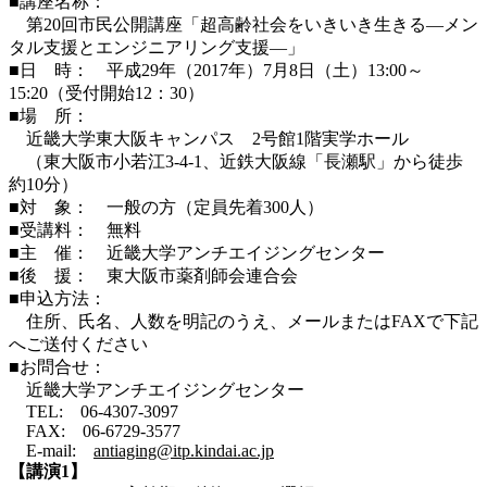
■講座名称：
第20回市民公開講座「超高齢社会をいきいき生きる―メン
タル支援とエンジニアリング支援―」
■日 時： 平成29年（2017年）7月8日（土）13:00～
15:20（受付開始12：30）
■場 所：
近畿大学東大阪キャンパス 2号館1階実学ホール
（東大阪市小若江3-4-1、近鉄大阪線「長瀬駅」から徒歩
約10分）
■対 象： 一般の方（定員先着300人）
■受講料： 無料
■主 催： 近畿大学アンチエイジングセンター
■後 援： 東大阪市薬剤師会連合会
■申込方法：
住所、氏名、人数を明記のうえ、メールまたはFAXで下記
へご送付ください
■お問合せ：
近畿大学アンチエイジングセンター
TEL: 06-4307-3097
FAX: 06-6729-3577
E-mail:
antiaging@itp.kindai.ac.jp
【講演1】