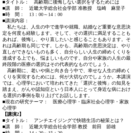
■タイトル： 高齢期に後悔しない選択をするためには
■講 師： 近畿大学総合社会学部 准教授 塩崎 麻里子
■時 間： 13：00～14：00
■講演内容：
私たちは、人生の中で進学や就職、結婚など重要な意思決
定を何度も経験します。そして、その選択に満足することも
あれば、後悔し、やり直したいと感じることもあります。そ
れは高齢期も同じです。しかも、高齢期の意思決定は、やり
直しができないものも多く、自分らしい人生の締めくくりを
達成する上でも、悩ましいものです。自分や家族の人生の最
終段階の医療の選択はその代表的なものでしょう。
高齢期に、老いや病と向き合う中で、幸せな人生の締めく
くりを実現するためには、何が大切なのでしょうか。本講演
では、心理学において培われてきた「選択と後悔」の知見を
踏まえ、がんや認知症という日本人にとって身近な病におけ
る選択の事例を取り上げてお話しします。
■現在の研究テーマ： 医療心理学・臨床社会心理学・家族
心理学
【講演2】
■タイトル： アンチエイジングで快聴生活の秘策とは？
■講 師： 近畿大学総合社会学部 教授 前田 節雄
■時 間： 14：20～15：20