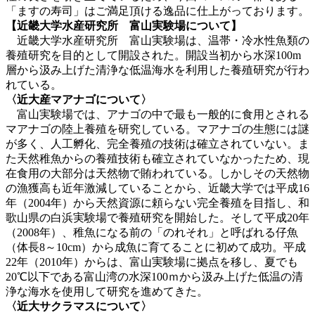
「ますの寿司」はご満足頂ける逸品に仕上がっております。
【近畿大学水産研究所 富山実験場について】
近畿大学水産研究所 富山実験場は、温帯・冷水性魚類の
養殖研究を目的として開設された。開設当初から水深100m
層から汲み上げた清浄な低温海水を利用した養殖研究が行わ
れている。
〈近大産マアナゴについて〉
富山実験場では、アナゴの中で最も一般的に食用とされる
マアナゴの陸上養殖を研究している。マアナゴの生態には謎
が多く、人工孵化、完全養殖の技術は確立されていない。ま
た天然稚魚からの養殖技術も確立されていなかったため、現
在食用の大部分は天然物で賄われている。しかしその天然物
の漁獲高も近年激減していることから、近畿大学では平成16
年（2004年）から天然資源に頼らない完全養殖を目指し、和
歌山県の白浜実験場で養殖研究を開始した。そして平成20年
（2008年）、稚魚になる前の「のれそれ」と呼ばれる仔魚
（体長8～10cm）から成魚に育てることに初めて成功。平成
22年（2010年）からは、富山実験場に拠点を移し、夏でも
20℃以下である富山湾の水深100ｍから汲み上げた低温の清
浄な海水を使用して研究を進めてきた。
〈近大サクラマスについて〉