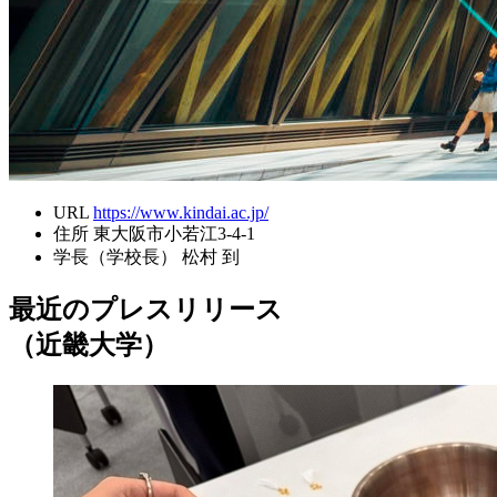
URL
https://www.kindai.ac.jp/
住所
東大阪市小若江3-4-1
学長（学校長）
松村 到
最近のプレスリリース
（近畿大学）