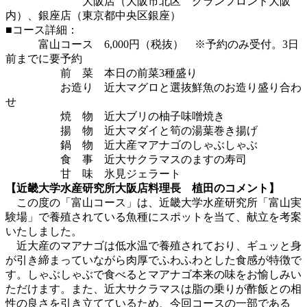
大阪店（大阪市北区 グランフロント大阪
内）、銀座店（東京都中央区銀座）
■コース詳細：
富山コース 6,000円（税抜） ※予約のみ受付。3日
前までに要予約
前 菜 本日の前菜3種盛り
お造り 近大マグロと選抜鮮魚のお造り盛り合わ
せ
焼 物 近大ブリの柚子味噌焼き
揚 物 近大マダイと筍の湯葉巻き揚げ
鍋 物 近大産マアナゴのしゃぶしゃぶ
食 事 近大サクラマスのますの寿司
甘 味 氷見ジェラート
【近畿大学水産研究所大阪店料理長 植田のコメント】
この度の「富山コース」は、近畿大学水産研究所「富山実
験場」で養殖されている魚種にスポットを当て、献立を考案
いたしました。
近大産のマアナゴは低水温で養殖されており、ギュッと身
が引き締まっていながら肉厚でふわふわとした食感が特徴で
す。しゃぶしゃぶで食べるとマアナゴ本来の味をお愉しみい
ただけます。また、近大サクラマスは脂の乗りが酢飯との相
性の良さを引き立てているため、今回コースの一部である