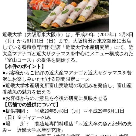
近畿大学（大阪府東大阪市）は、平成29年（2017年）5月8日
（月）から6月11日（日）まで、大阪梅田と東京銀座に出店
している養殖魚専門料理店「近畿大学水産研究所」にて、近
大産マアナゴと近大サクラマスを中心にメニュー構成された
「富山コース」の提供を開始する。
【本件のポイント】
●お客様からご好評の近大産マアナゴと近大サクラマスを贅
沢にお楽しみいただける期間限定コース
●近畿大学水産研究所富山実験場の取組みを発信し、富山産
養殖魚の魅力を伝える
●お客様からのご意見を今後の研究に反映させる
【店舗での提供について】
■提供期間： 平成29年5月8日（月）～平成29年6月11日
（日）※ディナーのみ
■場 所： 養殖魚専門料理店「～近大卒の魚と紀州の恵
み～ 近畿大学水産研究所」