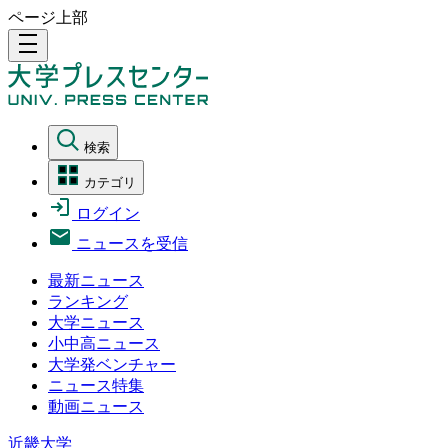
ページ上部
density_medium
検索
カテゴリ
ログイン
ニュースを受信
最新ニュース
ランキング
大学ニュース
小中高ニュース
大学発ベンチャー
ニュース特集
動画ニュース
近畿大学