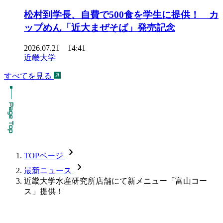
松村到学長、自費で500食を学生に提供！ カ
ップめん「近大まぜそば」発売記念
2026.07.21 14:41
近畿大学
すべてを見る
chevron_forward
TOPページ
chevron_forward
最新ニュース
近畿大学水産研究所店舗にて新メニュー「富山コー
ス」提供！