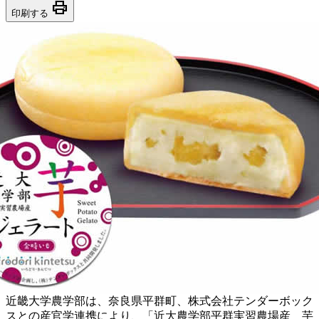
print
印刷する
近畿大学農学部は、奈良県平群町、株式会社テンダーボック
スとの産官学連携により、「近大農学部平群実習農場産 芋