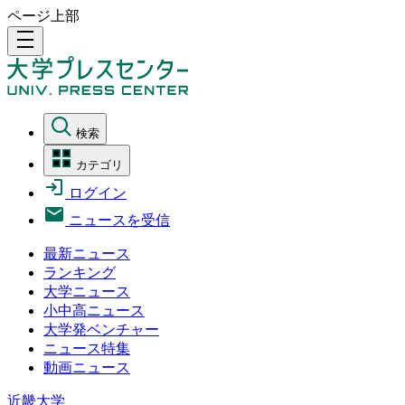
ページ上部
density_medium
検索
カテゴリ
ログイン
ニュースを受信
最新ニュース
ランキング
大学ニュース
小中高ニュース
大学発ベンチャー
ニュース特集
動画ニュース
近畿大学