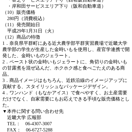
・岸和田サービスエリア下り（阪和自動車道）
（10）販売価格
280円（消費税込）
（11）発売開始日
平成29年1月31日（火）
（12）商品の特徴
1．奈良県平群町にある近大農学部平群実習農場で近畿大学
農学部の学生が生産した金時いもを使用し、産官学連携で開
発した、金時いものジェラート。
2．ペースト状の金時いもジェラートに、角切りの金時いも
の甘露煮を混ぜ込んだ、ホクホク感と食べごたえのある商
品。
3．商品イメージはもちろん、近鉄沿線のイメージアップに
貢献する、スタイリッシュなパッケージデザイン。
4．ワンハンド（もなかアイス）で食べやすく、お土産需要
だけでなく、自家需要にもお応えできる手頃な販売価格とし
た。
▼本件に関する問い合わせ先
近畿大学 広報部
TEL： 06-4307-3007
FAX： 06-6727-5288