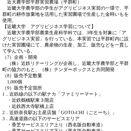
近大農学部平群実習農場（平群町）
近畿大学農学部の学生がアグリビジネス実習の一環で、平
群町の耕作放棄地を活用した実習圃場で生産した金時いもを
使用。
【近畿大学 アグリビジネス学習について】
近畿大学農学部農業生産科学科では、3年生を対象に「ア
グリビジネス実習」を行っている。本実習では平群町内に設
けた実習圃場にて、農産物の生産、加工、販売などを一貫し
て学んでいる。
（7）企画・開発
（株）近鉄リテーリングが企画し、近畿大学農学部と平群
町の協力のもと、（株）テンダーボックスと共同開発
（8）販売予定数量
1,000個
（9）販売予定箇所
1．近鉄線の以下の駅ナカ「ファミリーマート」
・近鉄鶴橋駅東３階店
・近鉄西大寺駅橋上店
2．近鉄奈良駅お土産店舗「GOTO-CHI（ごとーち）」
3．高速道路の以下のサービスエリア
・香芝サービスエリア上り（西名阪自動車道）
・香芝サービスエリア下り（西名阪自動車道）