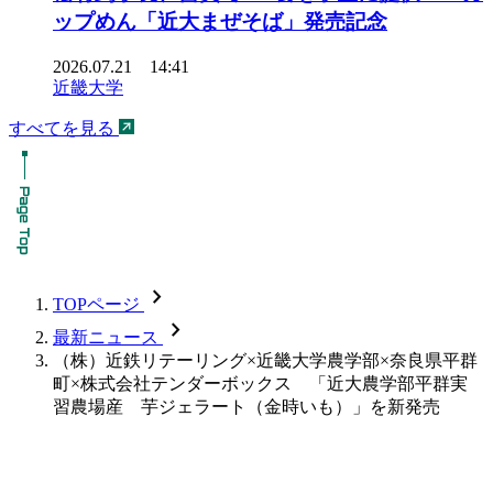
ップめん「近大まぜそば」発売記念
2026.07.21 14:41
近畿大学
すべてを見る
chevron_forward
TOPページ
chevron_forward
最新ニュース
（株）近鉄リテーリング×近畿大学農学部×奈良県平群
町×株式会社テンダーボックス 「近大農学部平群実
習農場産 芋ジェラート（金時いも）」を新発売