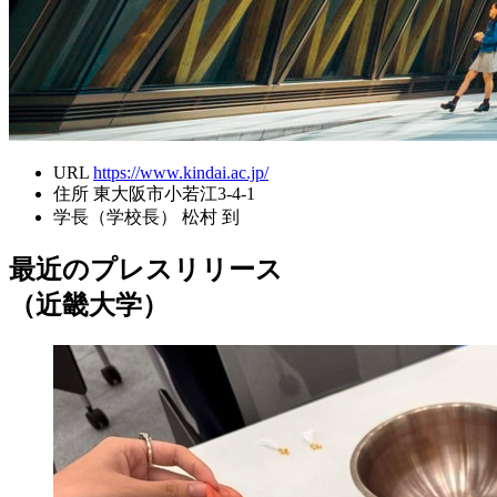
URL
https://www.kindai.ac.jp/
住所
東大阪市小若江3-4-1
学長（学校長）
松村 到
最近のプレスリリース
（近畿大学）