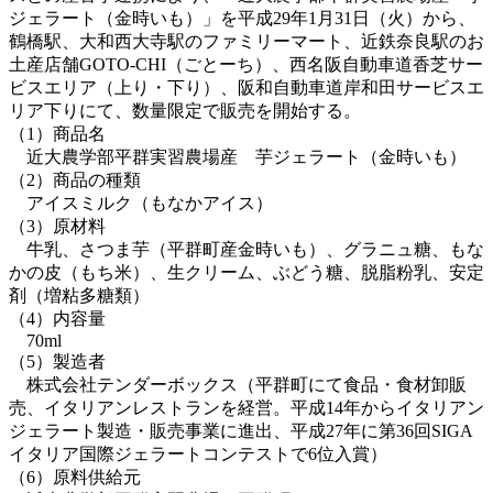
ジェラート（金時いも）」を平成29年1月31日（火）から、
鶴橋駅、大和西大寺駅のファミリーマート、近鉄奈良駅のお
土産店舗GOTO-CHI（ごとーち）、西名阪自動車道香芝サー
ビスエリア（上り・下り）、阪和自動車道岸和田サービスエ
リア下りにて、数量限定で販売を開始する。
（1）商品名
近大農学部平群実習農場産 芋ジェラート（金時いも）
（2）商品の種類
アイスミルク（もなかアイス）
（3）原材料
牛乳、さつま芋（平群町産金時いも）、グラニュ糖、もな
かの皮（もち米）、生クリーム、ぶどう糖、脱脂粉乳、安定
剤（増粘多糖類）
（4）内容量
70ml
（5）製造者
株式会社テンダーボックス（平群町にて食品・食材卸販
売、イタリアンレストランを経営。平成14年からイタリアン
ジェラート製造・販売事業に進出、平成27年に第36回SIGA
イタリア国際ジェラートコンテストで6位入賞）
（6）原料供給元