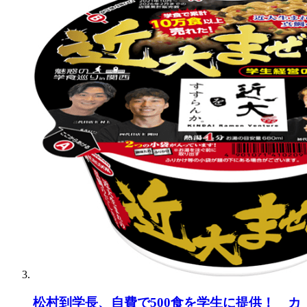
松村到学長、自費で500食を学生に提供！ カ