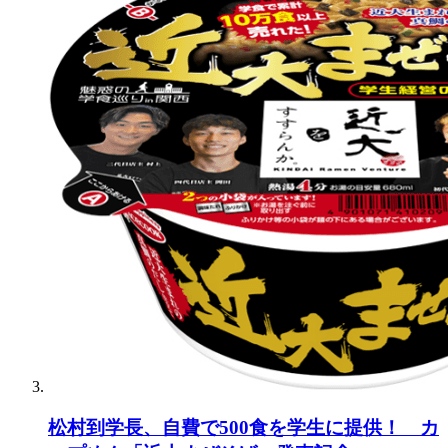
松村到学長、自費で500食を学生に提供！ カ