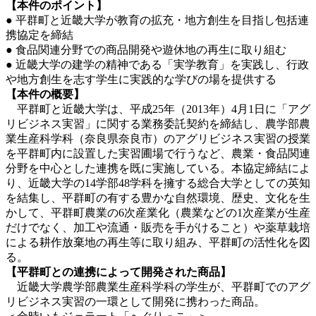
【本件のポイント】
● 平群町と近畿大学が教育の拡充・地方創生を目指し包括連
携協定を締結
● 食品関連分野での商品開発や遊休地の再生に取り組む
● 近畿大学の建学の精神である「実学教育」を実践し、行政
や地方創生を志す学生に実践的な学びの場を提供する
【本件の概要】
平群町と近畿大学は、平成25年（2013年）4月1日に「アグ
リビジネス実習」に関する業務委託契約を締結し、農学部農
業生産科学科（奈良県奈良市）のアグリビジネス実習の授業
を平群町内に設置した実習圃場で行うなど、農業・食品関連
分野を中心とした連携を既に実施している。本協定締結によ
り、近畿大学の14学部48学科を擁する総合大学としての英知
を結集し、平群町の有する豊かな自然環境、歴史、文化を生
かして、平群町農業の6次産業化（農業などの1次産業が生産
だけでなく、加工や流通・販売を手がけること）や薬草栽培
による耕作放棄地の再生等に取り組み、平群町の活性化を図
る。
【平群町との連携によって開発された商品】
近畿大学農学部農業生産科学科の学生が、平群町でのアグ
リビジネス実習の一環として開発に携わった商品。