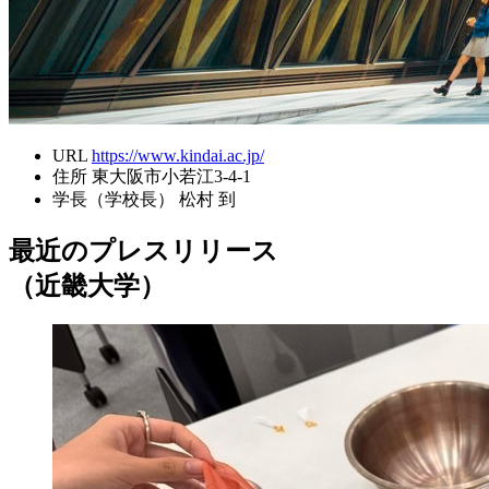
URL
https://www.kindai.ac.jp/
住所
東大阪市小若江3-4-1
学長（学校長）
松村 到
最近のプレスリリース
（近畿大学）