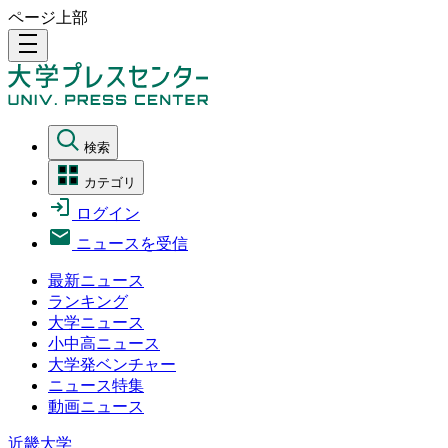
ページ上部
density_medium
検索
カテゴリ
ログイン
ニュースを受信
最新ニュース
ランキング
大学ニュース
小中高ニュース
大学発ベンチャー
ニュース特集
動画ニュース
近畿大学