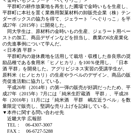
＜金時いもジェラート「へぐりっこ」＞
平群町の耕作放棄地を再生した圃場で金時いもを生産し、
平群町に本社を置く業務用製菓材料の卸販売企業（株）テン
ダーボックスの協力を得て、ジェラート「へぐりっこ」を平
成27年（2015年）に開発した。
同大学生は、原材料の金時いもの生産、ジェラート用ペー
ストの加工、商品デザインなどを担当し、農業の6次産業化
の先進事例について学んだ。
＜日本酒 平群＞
平群町内の遊休農地を活用して栽培・収穫した奈良県の奨
励品種である食用米「ヒノヒカリ」を100％使用し、「日本
酒 平群」を開発した。アグリビジネス実習の受講学生が、
原料米（ヒノヒカリ）の生産やラベルのデザイン、商品の販
売促進活動に協力している。
平成26年（2014年）の第一弾の販売が好調だったため、平
成27年（2015年）7月には「純米生貯蔵酒 平群」、平成28
年（2016年）11月には「純米酒 平群 嶋左近ラベル」を数
量限定で販売し、堅調な売り上げを記録している。
▼本件に関する問い合わせ先
近畿大学 広報部
TEL： 06-4307-3007
FAX： 06-6727-5288