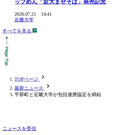
ップめん「近大まぜそば」発売記念
2026.07.21 14:41
近畿大学
すべてを見る
chevron_forward
TOPページ
chevron_forward
最新ニュース
平群町と近畿大学が包括連携協定を締結
ニュースを受信