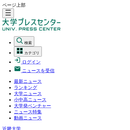
ページ上部
density_medium
検索
カテゴリ
ログイン
ニュースを受信
最新ニュース
ランキング
大学ニュース
小中高ニュース
大学発ベンチャー
ニュース特集
動画ニュース
近畿大学