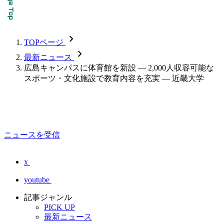
chevron_forward
TOPページ
chevron_forward
最新ニュース
広島キャンパスに体育館を新設 — 2,000人収容可能な
スポーツ・文化施設で教育内容を充実 — 近畿大学
ニュースを受信
x
youtube
記事ジャンル
PICK UP
最新ニュース