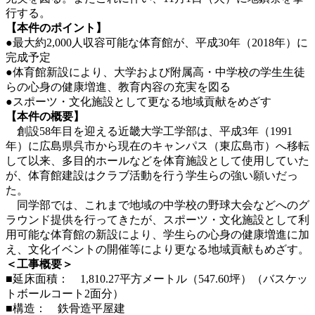
行する。
【本件のポイント】
●最大約2,000人収容可能な体育館が、平成30年（2018年）に
完成予定
●体育館新設により、大学および附属高・中学校の学生生徒
らの心身の健康増進、教育内容の充実を図る
●スポーツ・文化施設として更なる地域貢献をめざす
【本件の概要】
創設58年目を迎える近畿大学工学部は、平成3年（1991
年）に広島県呉市から現在のキャンパス（東広島市）へ移転
して以来、多目的ホールなどを体育施設として使用していた
が、体育館建設はクラブ活動を行う学生らの強い願いだっ
た。
同学部では、これまで地域の中学校の野球大会などへのグ
ラウンド提供を行ってきたが、スポーツ・文化施設として利
用可能な体育館の新設により、学生らの心身の健康増進に加
え、文化イベントの開催等により更なる地域貢献もめざす。
＜工事概要＞
■延床面積： 1,810.27平方メートル（547.60坪）（バスケッ
トボールコート2面分）
■構造： 鉄骨造平屋建