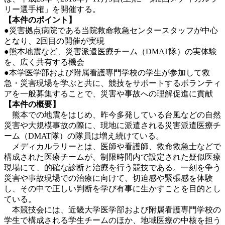
リー選手権」を開催する。
【本件のポイント】
●災害拠点病院である当院救命救急センタースタッフが中心
となり、2回目の開催が実現
●熊本地震など、災害派遣医療チーム（DMAT隊）の実体験
を、広く共有する機会
●本学医学部および附属看護専門学校の学生が参加して救
急・災害現場を学ぶと共に、競技をサポートするボランティ
アを一般募集することで、災害や事故への理解促進に貢献
【本件の概要】
熊本での地震をはじめ、昨今多発している台風などの自然
災害や大規模事故の際に、現地に派遣される災害派遣医療チ
ーム（DMAT隊）の隊員は増え続けている。
メディカルラリーとは、医師や看護師、救命救急士などで
構成された医療チームが、制限時間内で設定された疑似医療
現場にて、的確な診断と治療を行う競技である。一刻を争う
災害や事故現場での治療に向けて、切迫感や緊張感を体験
し、その中で正しい判断を学び有事に生かすことを目的とし
ている。
本競技会には、近畿大学医学部および附属看護専門学校の
学生で構成される学生チームのほか、地域医療の中核を担う