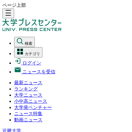
ページ上部
density_medium
検索
カテゴリ
ログイン
ニュースを受信
最新ニュース
ランキング
大学ニュース
小中高ニュース
大学発ベンチャー
ニュース特集
動画ニュース
近畿大学