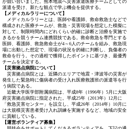
が競い合いました。熊本地震へ災害派遣医療チームとしての
派遣を受け、新たな観点で学ぶ機会を提供する。
【メディカルラリーについて】
メディカルラリーとは、医師や看護師、救命救急士などで
構成された医療チームが、救急・災害現場を想定した模擬に
対して、制限時間内にどれくらい的確に診断と治療を実施で
きるかを競うチーム連携競技である。救命救急を専門とする
医師、看護師、救急救命士が4～6人のチームを組み、救急現
場に出動した想定で、現場の状況を的確に判断し、負傷者の
救命を行う。その過程で獲得したポイントに基づき、最優秀
チームを決定する。
【災害拠点病院について】
災害拠点病院とは、近隣のエリアで地震・津波等の災害が
発生した緊急時に傷病者の受け入れ医療救護班の派遣等を行
う病院である。
近畿大学医学部附属病院は、平成8年（1996年）5月に大阪
府災害拠点病院に指定された。平成25年（2013年）12月に
「救急災害センター」を設立し、平成26年（2014年）10月に
は大規模災害患者受け入れ訓練を実施するなど、地域の安全
に貢献している。
【運営ボランティア募集】
競技会をサポートしてくださるボランティアを、下記の通