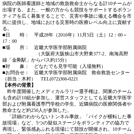
病院の医師看護師と地域の救急救命士からなる計10チームが
出場する。また、一般の方からも競技をサポートするボラン
ティアを広く募集することで、災害や事故に備える機会を市
民に提供し、地域における災害時の医療レベル向上に貢献す
る。
■日 時： 平成28年（2016年）11月5日（土）12：00～
17：00
■場 所： 近畿大学医学部附属病院
（大阪府大阪狭山市大野東377-2、南海高野
線「金剛駅」からバス約15分）
■対 象： どなたでも見学可能（入場無料）
■お問合せ： 近畿大学医学部附属病院 救命救急センター
（担当：木村） TEL(072)366-0221
【本件の背景】
昨年度開催したメディカルラリー選手権は、関東のチーム
も含め計10組が参加し、運営スタッフとしても近畿大学医学
部および附属看護専門学校の学生、近隣病院の医療関係者や
救命士など約250人が参加した。
「詳細のわからないトンネル事故」「バイクが横転した事
故現場」など、5つの疑似ステージをボランティアの協力で
再現し、緊張感あふれる現場にて競技が開催され、10チーム