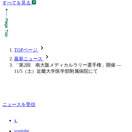
すべてを見る
chevron_forward
TOPページ
chevron_forward
最新ニュース
「第2回 南大阪メディカルラリー選手権」開催 —
11/5（土）近畿大学医学部附属病院にて
ニュースを受信
x
youtube