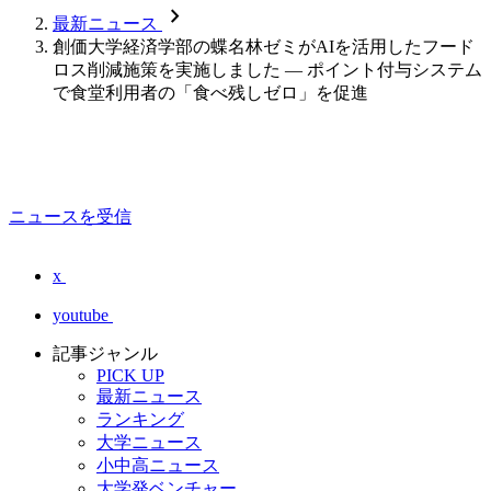
chevron_forward
最新ニュース
創価大学経済学部の蝶名林ゼミがAIを活用したフード
ロス削減施策を実施しました ― ポイント付与システム
で食堂利用者の「食べ残しゼロ」を促進
ニュースを受信
x
youtube
記事ジャンル
PICK UP
最新ニュース
ランキング
大学ニュース
小中高ニュース
大学発ベンチャー