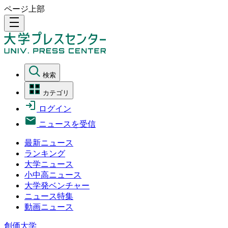
ページ上部
density_medium
検索
カテゴリ
ログイン
ニュースを受信
最新ニュース
ランキング
大学ニュース
小中高ニュース
大学発ベンチャー
ニュース特集
動画ニュース
創価大学