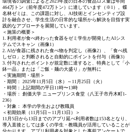
環境省の調査によると2023年度の日本の食品ロス量は年間
464万トン（前年度472万トン）に達しています（※1）。蝶
名林ゼミは、この課題に対し、AI技術とインセンティブ設
計を融合させ、学生生活の日常的な場所から解決を目指す実
践的なアプローチを展開しています。
＜施策の概要＞
1. 利用者が食べ終わった食器をゼミ学生が開発したAIシス
テムでスキャン（画像1）
2. AIが食器に残された食べ物を判定し（画像2）、「食べ残
しゼロ」と判断されると自動的にポイントを付与（画像3）
3. 付与されたポイントが規定数に達すると、特典として「小
鉢一品」または「ご飯・麺の大盛り」が無料に
＜実施期間・場所＞
・期間： 2025年11月5日（水）～11月25日（火）
・時間：上記期間の平日11時〜13時
・場所： 創価大学 ニュープリンス食堂（八王子市丹木町1-
236）
・対象： 本学の学生および教職員
＜初期効果（11月5日～11月13日）＞
11月5日から13日までのアプリ延べ利用者数は153名となり、
導入直後としては多くの学生・教職員が活用していることが
分かります。アプリ利用者を対象とした事前アンケートで