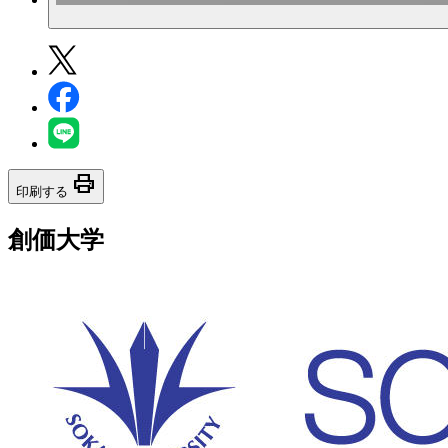
print
印刷する
創価大学