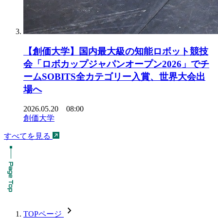
【創価大学】国内最大級の知能ロボット競技
会「ロボカップジャパンオープン2026」でチ
ームSOBITS全カテゴリー入賞、世界大会出
場へ
2026.05.20 08:00
創価大学
すべてを見る
chevron_forward
TOPページ