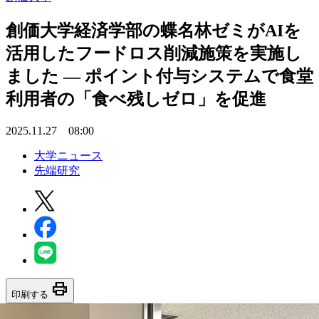
創価大学経済学部の蝶名林ゼミがAIを
活用したフードロス削減施策を実施し
ました ― ポイント付与システムで食堂
利用者の「食べ残しゼロ」を促進
2025.11.27 08:00
大学ニュース
先端研究
print
印刷する