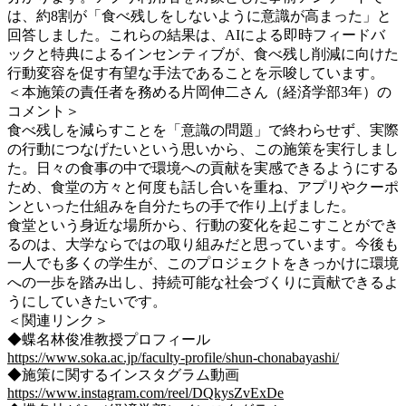
は、約8割が「食べ残しをしないように意識が高まった」と
回答しました。これらの結果は、AIによる即時フィードバ
ックと特典によるインセンティブが、食べ残し削減に向けた
行動変容を促す有望な手法であることを示唆しています。
＜本施策の責任者を務める片岡伸二さん（経済学部3年）の
コメント＞
食べ残しを減らすことを「意識の問題」で終わらせず、実際
の行動につなげたいという思いから、この施策を実行しまし
た。日々の食事の中で環境への貢献を実感できるようにする
ため、食堂の方々と何度も話し合いを重ね、アプリやクーポ
ンといった仕組みを自分たちの手で作り上げました。
食堂という身近な場所から、行動の変化を起こすことができ
るのは、大学ならではの取り組みだと思っています。今後も
一人でも多くの学生が、このプロジェクトをきっかけに環境
への一歩を踏み出し、持続可能な社会づくりに貢献できるよ
うにしていきたいです。
＜関連リンク＞
◆蝶名林俊准教授プロフィール
https://www.soka.ac.jp/faculty-profile/shun-chonabayashi/
◆施策に関するインスタグラム動画
https://www.instagram.com/reel/DQkysZvExDe