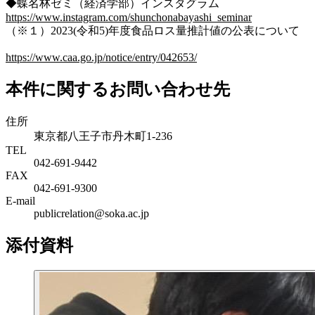
◆蝶名林ゼミ（経済学部）インスタグラム
https://www.instagram.com/shunchonabayashi_seminar
（※１）2023(令和5)年度食品ロス量推計値の公表について
https://www.caa.go.jp/notice/entry/042653/
本件に関するお問い合わせ先
住所
東京都八王子市丹木町1-236
TEL
042-691-9442
FAX
042-691-9300
E-mail
publicrelation@soka.ac.jp
添付資料