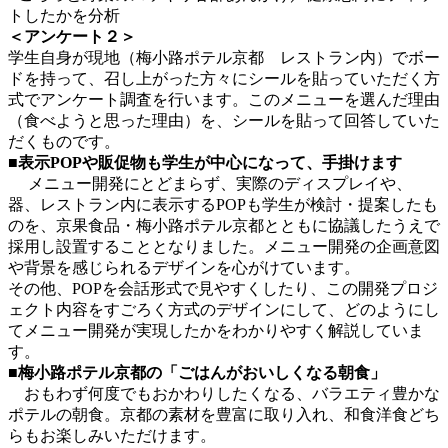
トしたかを分析
＜アンケート２＞
学生自身が現地（梅小路ポテル京都 レストラン内）でボー
ドを持って、召し上がった方々にシールを貼っていただく方
式でアンケート調査を行います。このメニューを選んだ理由
（食べようと思った理由）を、シールを貼って回答していた
だくものです。
■表示POPや販促物も学生が中心になって、手掛けます
メニュー開発にとどまらず、実際のディスプレイや、
器、レストラン内に表示するPOPも学生が検討・提案したも
のを、京果食品・梅小路ポテル京都とともに協議したうえで
採用し設置することとなりました。メニュー開発の企画意図
や背景を感じられるデザインを心がけています。
その他、POPを会話形式で見やすくしたり、この開発プロジ
ェクト内容をすごろく方式のデザインにして、どのようにし
てメニュー開発が実現したかをわかりやすく解説していま
す。
■梅小路ポテル京都の「ごはんがおいしくなる朝食」
おもわず何度でもおかわりしたくなる、バラエティ豊かな
ポテルの朝食。京都の素材を豊富に取り入れ、和食洋食どち
らもお楽しみいただけます。