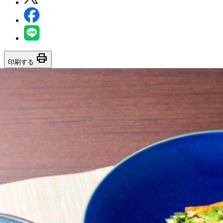
print
印刷する