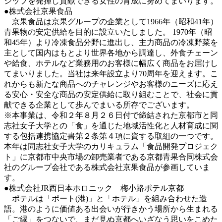
シップを発揮し貢献できる女性の育成に努めてまいります。
●株式会社京果食品
京果食品は京果グループの企業として1966年（昭和41年）
青果物の安定供給を目的に設立いたしました。 1970年（昭
和45年）より冷凍食品分野に進出し、主力商品の冷凍野菜を
主として国内
はもとより世界各地から調達し、外食チェーン
や給食、ホテルなど業務用のお客様に幅広く商品をお届けし
てまいりました。当社は来年設立より70周年を迎えます。こ
れからも新たな商品へのチャレンジやお客様のニーズに応え
る安心・安全な商品の安定供給に取り組むことで、社会に貢
献できる企業として歩んでまいる所存でございます。
※本事業は、令和２年８月２６日付で締結された京都市と同
志社女子大学との「食」を通じた地域活性化と人材育成に関
する包括連携協定書第２条第４項に資する取組の一つです。
本年は同志社女子大学のカリキュラム「食品開発プロジェク
ト」に京都市中央市場の卸売業者である京都青果合同株式会
社のグループ会社である株式会社京果食品が参画していま
す。
●株式会社JR西日本ホロニック 梅小路ポテル京都
ポテルは「ポート(港)」と「ホテル」を組み合わせた造
語。港のように価値ある出会いが行きかう場所から生まれる
「ご縁」をつないで、まだ見ぬ京都へいざなう思いをこめた