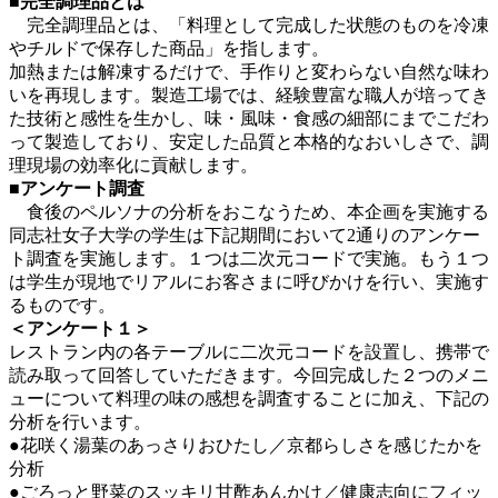
■完全調理品とは
完全調理品とは、「料理として完成した状態のものを冷凍
やチルドで保存した商品」を指します。
加熱または解凍するだけで、手作りと変わらない自然な味わ
いを再現します。製造工場では、経験豊富な職人が培ってき
た技術と感性を生かし、味・風味・食感の細部にまでこだわ
って製造しており、安定した品質と本格的なおいしさで、調
理現場の効率化に貢献します。
■アンケート調査
食後のペルソナの分析をおこなうため、本企画を実施する
同志社女子大学の学生は下記期間において2通りのアンケー
ト調査を実施します。１つは二次元コードで実施。もう１つ
は学生が現地でリアルにお客さまに呼びかけを行い、実施す
るものです。
＜アンケート１＞
レストラン内の各テーブルに二次元コードを設置し、携帯で
読み取って回答していただきます。今回完成した２つのメニ
ューについて料理の味の感想を調査することに加え、下記の
分析を行います。
●花咲く湯葉のあっさりおひたし／京都らしさを感じたかを
分析
●ごろっと野菜のスッキリ甘酢あんかけ／健康志向にフィッ