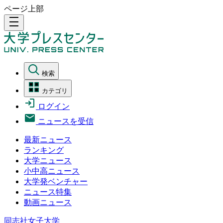
ページ上部
density_medium
検索
カテゴリ
ログイン
ニュースを受信
最新ニュース
ランキング
大学ニュース
小中高ニュース
大学発ベンチャー
ニュース特集
動画ニュース
同志社女子大学