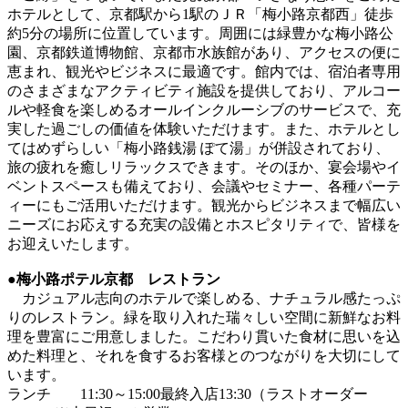
ホテルとして、京都駅から1駅のＪＲ「梅小路京都西」徒歩
約5分の場所に位置しています。周囲には緑豊かな梅小路公
園、京都鉄道博物館、京都市水族館があり、アクセスの便に
恵まれ、観光やビジネスに最適です。館内では、宿泊者専用
のさまざまなアクティビティ施設を提供しており、アルコー
ルや軽食を楽しめるオールインクルーシブのサービスで、充
実した過ごしの価値を体験いただけます。また、ホテルとし
てはめずらしい「梅小路銭湯 ぽて湯」が併設されており、
旅の疲れを癒しリラックスできます。そのほか、宴会場やイ
ベントスペースも備えており、会議やセミナー、各種パーテ
ィーにもご活用いただけます。観光からビジネスまで幅広い
ニーズにお応えする充実の設備とホスピタリティで、皆様を
お迎えいたします。
●
梅小路ポテル京都 レストラン
カジュアル志向のホテルで楽しめる、ナチュラル感たっぷ
りのレストラン。緑を取り入れた瑞々しい空間に新鮮なお料
理を豊富にご用意しました。こだわり貫いた食材に思いを込
めた料理と、それを食するお客様とのつながりを大切にして
います。
ランチ 11:30～15:00最終入店13:30（ラストオーダー