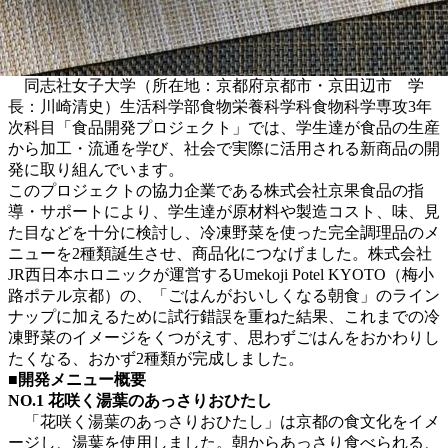
同志社女子大学（所在地：京都府京都市・京田辺市 学
長：川崎清史）生活科学部食物栄養科学科食物科学専攻3年
次科目「食品開発プロジェクト」では、学生達が食品の生産
から加工・流通を学び、社会で実際に活用される新商品の開
発に取り組んでいます。
このプロジェクトの協力企業である株式会社京果食品の指
導・サポートにより、学生達が原材料や製造コスト、味、見
た目などを十分に検討し、冷凍野菜を使った完全調理品のメ
ニューを2種類誕生させ、商品化につなげました。
株式会社
JR西日本ホロニックが運営するUmekoji Potel KYOTO（梅小
路ポテル京都）の、「ごはんがおいしくなる朝食」のライン
ナップに加えるために試行錯誤を重ねた結果、これまでの冷
凍野菜のイメージをくつがえす、思わずごはんをおかわりし
たくなる、おかず2種類が完成しました。
■開発メニュー概要
NO.1
花咲く湯葉のあっさりおひたし
「花咲く湯葉のあっさりおひたし」は京都の食文化をイメ
ージし、湯葉を使用しました。朝からあっさり食べられる、