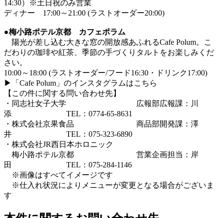
14:30）※土日祝のみ営業
ディナー 17:00～21:00 (ラストオーダー20:00)
●
梅小路ポテル京都 カフェポラム
陽光が差し込む大きな窓の開放感あふれるCafe Polum。こ
だわりの珈琲や紅茶、季節の手づくりタルトをお楽しみくだ
さい。
10:00～18:00 (ラストオーダー/フード16:30・ドリンク17:00)
▶「Cafe Polum」のインスタグラムはこちら
【この件に関する問い合わせ先】
・同志社女子大学 広報部広報課：川
添 TEL：0774-65-8631
・株式会社京果食品 商品部開発課：澤
井 TEL：075-323-6890
・株式会社JR西日本ホロニック
梅小路ポテル京都 営業企画担当：岸
田 TEL：075-284-1146
※画像はすべてイメージです
※仕入れ状況によりメニューが変更となる場合がございま
す