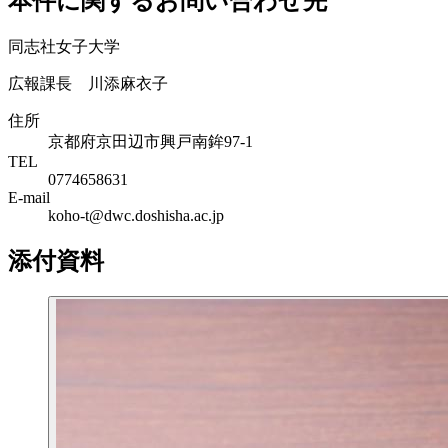
本件に関するお問い合わせ先
同志社女子大学
広報課長 川添麻衣子
住所
京都府京田辺市興戸南鉾97-1
TEL
0774658631
E-mail
koho-t@dwc.doshisha.ac.jp
添付資料