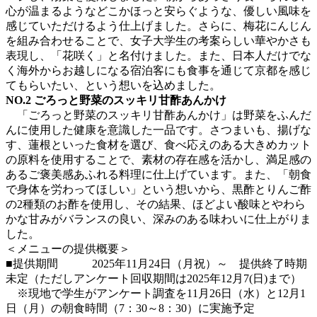
心が温まるようなどこかほっと安らぐような、優しい風味を
感じていただけるよう仕上げました。さらに、梅花にんじん
を組み合わせることで、女子大学生の考案らしい華やかさも
表現し、「花咲く」と名付けました。また、日本人だけでな
く海外からお越しになる宿泊客にも食事を通じて京都を感じ
てもらいたい、という想いを込めました。
NO.2
ごろっと野菜のスッキリ甘酢あんかけ
「ごろっと野菜のスッキリ甘酢あんかけ」は野菜をふんだ
んに使用した健康を意識した一品です。さつまいも、揚げな
す、蓮根といった食材を選び、食べ応えのある大きめカット
の原料を使用することで、素材の存在感を活かし、満足感の
あるご褒美感あふれる料理に仕上げています。また、「朝食
で身体を労わってほしい」という想いから、黒酢とりんご酢
の2種類のお酢を使用し、その結果、ほどよい酸味とやわら
かな甘みがバランスの良い、深みのある味わいに仕上がりま
した。
＜メニューの提供概要＞
■提供期間 2025年11月24日（月祝）～ 提供終了時期
未定（ただしアンケート回収期間は2025年12月7(日)まで）
※現地で学生がアンケート調査を11月26日（水）と12月1
日（月）の朝食時間（7：30～8：30）に実施予定