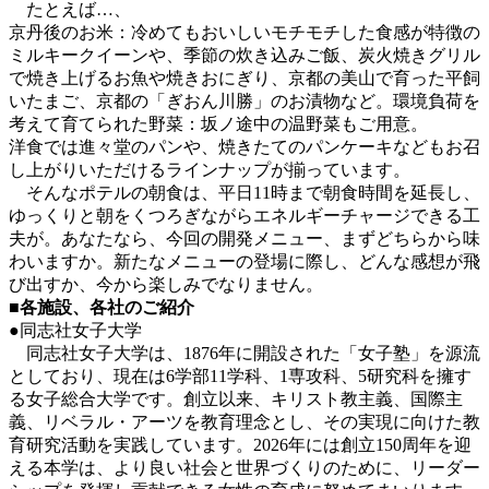
たとえば…、
京丹後のお米：冷めてもおいしいモチモチした食感が特徴の
ミルキークイーンや、季節の炊き込みご飯、炭火焼きグリル
で焼き上げるお魚や焼きおにぎり、京都の美山で育った平飼
いたまご、京都の「ぎおん川勝」のお漬物など。環境負荷を
考えて育てられた野菜：坂ノ途中の温野菜もご用意。
洋食では進々堂のパンや、焼きたてのパンケーキなどもお召
し上がりいただけるラインナップが揃っています。
そんなポテルの朝食は、平日11時まで朝食時間を延長し、
ゆっくりと朝をくつろぎながらエネルギーチャージできる工
夫が。あなたなら、今回の開発メニュー、まずどちらから味
わいますか。新たなメニューの登場に際し、どんな感想が飛
び出すか、今から楽しみでなりません。
■各施設、各社のご紹介
●同志社女子大学
同志社女子大学は、1876年に開設された「女子塾」を源流
としており、現在は6学部11学科、1専攻科、5研究科を擁す
る女子総合大学です。創立以来、キリスト教主義、国際主
義、リベラル・アーツを教育理念とし、その実現に向けた教
育研究活動を実践しています。2026年には創立150周年を迎
える本学は、より良い社会と世界づくりのために、リーダー