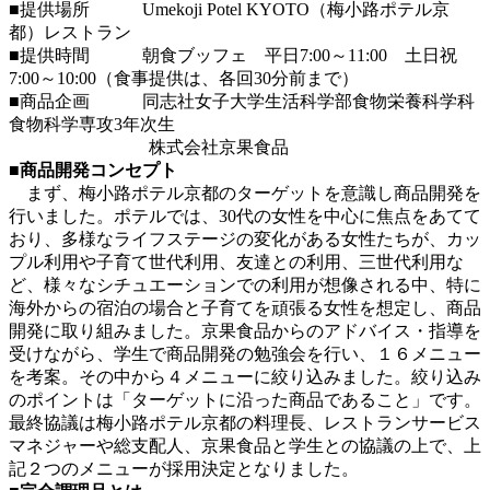
■提供場所 Umekoji Potel KYOTO（梅小路ポテル京
都）レストラン
■提供時間 朝食ブッフェ 平日7:00～11:00 土日祝
7:00～10:00（食事提供は、各回30分前まで）
■商品企画 同志社女子大学生活科学部食物栄養科学科
食物科学専攻3年次生
株式会社京果食品
■商品開発コンセプト
まず、梅小路ポテル京都のターゲットを意識し商品開発を
行いました。ポテルでは、30代の女性を中心に焦点をあてて
おり、多様なライフステージの変化がある女性たちが、カッ
プル利用や子育て世代利用、友達との利用、三世代利用な
ど、様々なシチュエーションでの利用が想像される中、特に
海外からの宿泊の場合と子育てを頑張る女性を想定し、商品
開発に取り組みました。京果食品からのアドバイス・指導を
受けながら、学生で商品開発の勉強会を行い、１６メニュー
を考案。その中から４メニューに絞り込みました。絞り込み
のポイントは「ターゲットに沿った商品であること」です。
最終協議は梅小路ポテル京都の料理長、レストランサービス
マネジャーや総支配人、京果食品と学生との協議の上で、上
記２つのメニューが採用決定となりました。