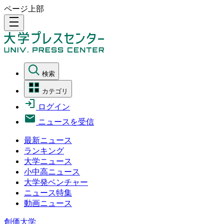
ページ上部
density_medium
検索
カテゴリ
ログイン
ニュースを受信
最新ニュース
ランキング
大学ニュース
小中高ニュース
大学発ベンチャー
ニュース特集
動画ニュース
創価大学