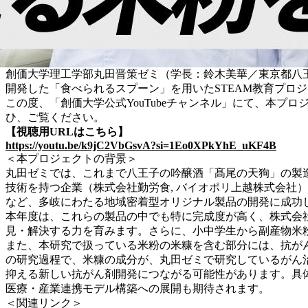
創価大学理工学部丸田晋策ゼミ（学長：鈴木美華／東京都八
開発した「食べられるスプーン」を用いたSTEAM教育プロ
この度、「創価大学公式YouTubeチャンネル」にて、本プ
ひ、ご覧ください。
【視聴用URLはこちら】
https://youtu.be/k9jC2VbGsvA?si=1Eo0XPkYhE_uKF4B
＜本プロジェクトの背景＞
丸田ゼミでは、これまで八王子の吟醸酒「髙尾の天狗」の製
技術を持つ企業（株式会社勤労食, バイオポリ上越株式会社
など、多岐にわたる地域密着型オリジナル製品の開発に成功
本年度は、これらの製品の中でも特に完成度が高く、株式会
見・解決する力を育みます。さらに、小中学生から副産物米
また、本研究で扱っている米粉の米糠を含む部分には、抗が
の研究過程で、米糠の成分が、丸田ゼミで研究しているがん
抑える新しい抗がん剤開発につながる可能性があります。具
医療・産業連携モデル構築への展開も期待されます。
＜関連リンク＞