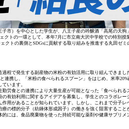
王子市）を中心とした学生が、八王子産の吟醸酒「高尾の天狗
ジェクトの一環として、本年7月に市立南大沢中学校での特別授
ロジェクトの裏側とSDGsに貢献する取り組みを推進する丸田
造過程で発生する副産物の米粉の有効活用に取り組んできまし
）と連携し、「米粉の食べられるスプーン」をはじめ、米率20%
しています。
社勤労食との連携により大量生産が可能となった「食べられる
粉の有効利用に関するアイデアを募集し、学生とのコラボレー
ん作用があることが知られています。しかし、これまで分子レ
治療の標的分子（紡錘体形成因子）の働きを強く阻害すること
体的には、食品廃棄物を使った持続可能な薬剤や健康サプリメ