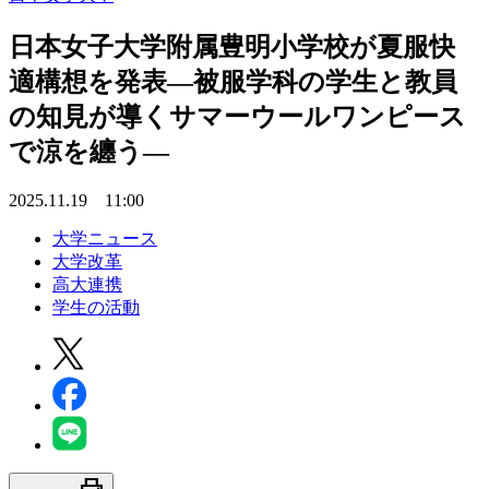
日本女子大学附属豊明小学校が夏服快
適構想を発表―被服学科の学生と教員
の知見が導くサマーウールワンピース
で涼を纏う―
2025.11.19 11:00
大学ニュース
大学改革
高大連携
学生の活動
print