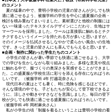
のコメント
夏の猛暑の中で、豊明小学校の児童の皆さんが少しでも快
適に過ごせるよう、被服学科の学生を中心に盛夏服の企画・
検討を積み重ねてまいりました。素材選びと他校の制服には
ない一味違ったテキスタイルデザインにこだわり、生地はサ
マーウールを採用しました。ウールは直接肌に触れるとチク
チクするというイメージを持たれる方が多いと思いますが、
そのイメージを払拭させるしなやかで柔らかい風合いの生地
です。きっと児童の皆さんにも喜んでもらえると思います。
■企画・制作に関わった学生たちのコメント
小学生の皆さんが暑い季節でも快適に過ごせるよう、大学
での学びを生かしながら取り組みました。多様な意見や視点
に触れる中で、服づくりの奥深さを実感することができまし
た。この盛夏服が学校生活に彩りを添える存在になればうれ
しいです。（被服学科 4年 打越花奈さん）
現代日本の夏はとても暑く、時に危険を感じるほどです。
そんな環境の中でも、子どもたちが安心して登下校できるよ
うに、涼しさや動きやすさなどを意識しました。毎日の登下
校が少しでも快適に過ごせる盛夏服になればうれしいです。
（被服学科 4年 岡村麻央さん）
私が小学生の頃「制服を着るということは豊明小学校の看