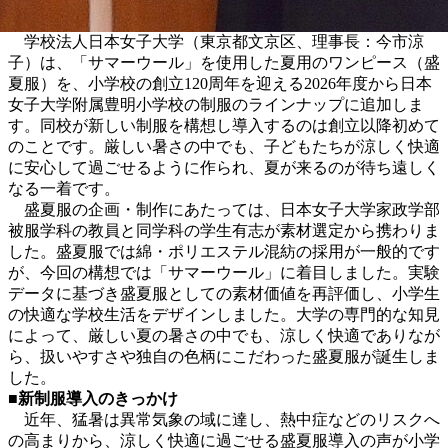
学校法人日本女子大学（東京都文京区、理事長：今市涼
子）は、「サマーウール」を使用した夏用のワンピース（盛
夏服）を、小学校の創立120周年を迎える2026年度から日本
女子大学附属豊明小学校の制服のラインナップに追加しま
す。同校が新しい制服を構想し導入するのは創立以降初めて
のことです。厳しい暑さの中でも、子どもたちが涼しく快適
に安心して過ごせるように作られ、夏が来るのが待ち遠しく
なる一着です。
盛夏服の企画・制作にあたっては、日本女子大学家政学部
被服学科の教員と同学科の学生有志が素材選定から携わりま
した。盛夏服では綿・ポリエステル混紡の採用が一般的です
が、今回の構想では「サマーウール」に着目しました。実験
データに基づき盛夏服としての素材価値を再評価し、小学生
の快適な学校生活をデザインしました。大学の専門的な知見
によって、厳しい夏の暑さの中でも、涼しく快適でありなが
ら、扱いやすさや独自の色柄にこだわった盛夏服が誕生しま
した。
■新制服導入のきっかけ
近年、猛暑は異常気象の域に達し、熱中症などのリスクへ
の高まりから、涼しく快適に過ごせる盛夏服導入の声が小学