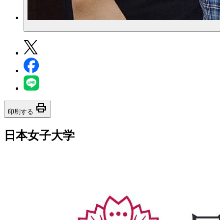
print
印刷する
日本女子大学