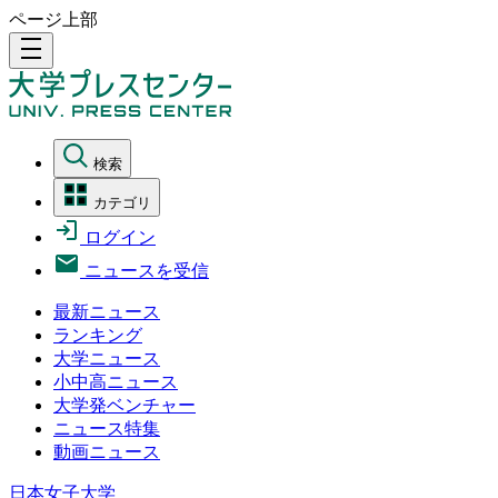
ページ上部
density_medium
検索
カテゴリ
ログイン
ニュースを受信
最新ニュース
ランキング
大学ニュース
小中高ニュース
大学発ベンチャー
ニュース特集
動画ニュース
日本女子大学