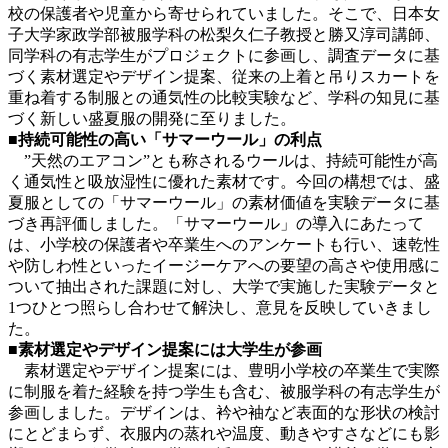
校の保護者や児童から寄せられていました。そこで、日本女
子大学家政学部被服学科の松梨久仁子教授と勝又淳司講師、
同学科の有志学生がプロジェクトに参画し、調査データに基
づく素材選定やデザイン提案、従来の上着と吊りスカートを
重ね着する制服との通気性の比較実験など、学科の知見に基
づく新しい盛夏服の開発に至りました。
■持続可能性の高い「サマーウール」の利点
”天然のエアコン”とも称されるウールは、持続可能性が高
く通気性と吸放湿性に優れた素材です。今回の構想では、盛
夏服としての「サマーウール」の素材価値を実験データに基
づき再評価しました。「サマーウール」の導入にあたって
は、小学校の保護者や卒業生へのアンケートも行い、速乾性
や防しわ性といったイージーケアへの要望の高さや使用感に
ついて抽出された課題に対し、大学で実施した実験データと
1つひとつ照らし合わせて解決し、意見を反映していきまし
た。
■素材選定やデザイン提案には大学生が参画
素材選定やデザイン提案には、豊明小学校の卒業生で実際
に制服を着た経験を持つ学生も含む、被服学科の有志学生が
参画しました。デザインは、衿や袖など表面的な形状の検討
にとどまらず、衣服内の蒸れや温度、動きやすさなどにも影