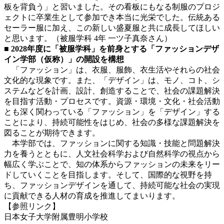
板を背負う」と習いました。その看板にもなる制服のプロジ
ェクトに卒業生として参加でき本当に光栄でした。伝統ある
セーラー服に加え、この新しい盛夏服と共に成長してほしい
と思います。（被服学科 4年 一ツ子真奈さん）
■ 2028年度に「被服学科」を前身とする「ファッションデザ
イン学部（仮称）」の開設を構想
「ファッション」は、衣服、服飾、衣生活やそれらの社会
文化的な現象です。また、「デザイン」は、モノ、コト、シ
ステムなどを計画、設計、創造することで、社会の課題解決
を目指す活動・プロセスです。資源・環境・文化・社会活動
とも深く関わっている「ファッション」を「デザイン」する
ことにより、持続可能性をはじめ、社会の多様な課題解決を
図ることが期待できます。
本学部では、ファッションに関する知識・技能と問題解決
力を養うとともに、人文社会科学および自然科学の視点から
幅広く学ぶことで、知の体系からファッションの未来をリー
ドしていくことを目指します。そして、国際的な視野を持
ち、ファッションデザインを通して、持続可能な社会の実現
に貢献できる人材の育成を推進してまいります。
【参照リンク】
日本女子大学附属豊明小学校