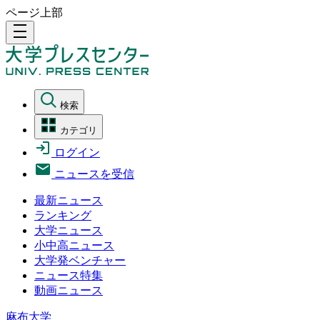
ページ上部
density_medium
検索
カテゴリ
ログイン
ニュースを受信
最新ニュース
ランキング
大学ニュース
小中高ニュース
大学発ベンチャー
ニュース特集
動画ニュース
麻布大学