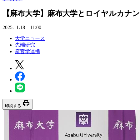
【麻布大学】麻布大学とロイヤルカナン
2025.11.18 11:00
大学ニュース
先端研究
産官学連携
print
印刷する