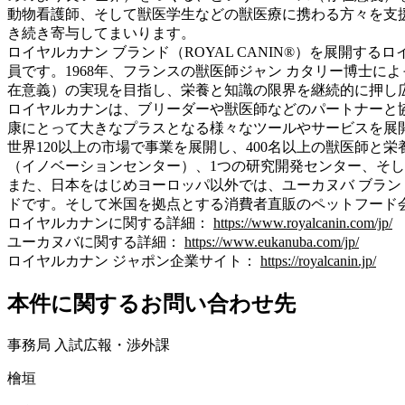
動物看護師、そして獣医学生などの獣医療に携わる方々を支
き続き寄与してまいります。
ロイヤルカナン ブランド（ROYAL CANIN®）を展開
員です。1968年、フランスの獣医師ジャン カタリー博士
在意義）の実現を目指し、栄養と知識の限界を継続的に押し
ロイヤルカナンは、ブリーダーや獣医師などのパートナーと
康にとって大きなプラスとなる様々なツールやサービスを展
世界120以上の市場で事業を展開し、400名以上の獣医師と
（イノベーションセンター）、1つの研究開発センター、そし
また、日本をはじめヨーロッパ以外では、ユーカヌバ ブラン
ドです。そして米国を拠点とする消費者直販のペットフード会
ロイヤルカナンに関する詳細：
https://www.royalcanin.com/jp/
ユーカヌバに関する詳細：
https://www.eukanuba.com/jp/
ロイヤルカナン ジャポン企業サイト：
https://royalcanin.jp/
本件に関するお問い合わせ先
事務局 入試広報・渉外課
檜垣