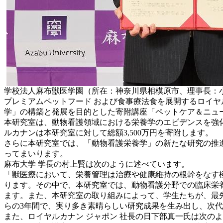
学校法人麻布獣医学園（所在：神奈川県相模原市、理事長：小倉弘明、以
プレミアムペットフード および食事療法食を展開するロイヤル
学」の構築と発展を目的とした寄附講座「ペットケア＆ニュ
本研究室は、動物看護領域における栄養学のエビデンスを強化
ルカナンは本研究室に対して総額3,500万円を寄附します。
さらに本研究室では、「動物看護栄養学」の新たな研究の推
ってまいります。
麻布大学 学長の村上賢は次のように述べています。
「獣医療において、栄養管理は治療や健康維持の根幹をなす
ります。その中で、本研究室では、動物看護分野での臨床栄養
ます。また、本研究室の取り組みによって、学生たちが、最先
らの3年間で、実り多き素晴らしい研究成果を生み出し、次
また、ロイヤルカナン ジャポン 社長の日下部真一氏は次の