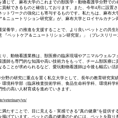
を通じて、麻布大学のこれまでの獣医学・動物看護学分野での
に貢献できるものと確信しております。また、今年4月に設置
ネットワークの強化にも寄与するものです。私たちは、麻布大
ア＆ニュートリション研究室』が、麻布大学とロイヤルカナン
護栄養学」の推進を支援することで、より良いペットとの共生
意 『ペットケア＆ニュートリション研究室』」（プレスリリー
により、動物看護業務は、獣医療の臨床現場やアニマルウェル
看護師も専門的な知識や高い技術力をもって、チーム獣医療に
なることが求められるなど、愛玩動物看護師は今後も幅広い活
。動物学分野の研究に重点を置く私立大学として、長年の教育研究
環境科学部（臨床検査技術学科、食品生命科学科、環境科学科）
門性の高い人材育成を進めていきます。
e/veterinary/vn/
すことで、目に見える・実感できる”真の健康”を提供することにより
を掲げています。ペットの真の健康のためには、ペットを取り