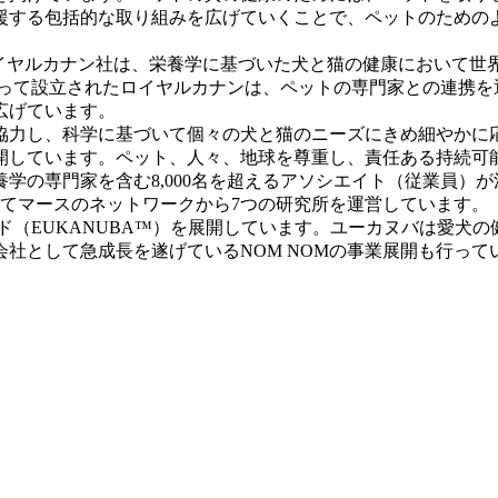
援する包括的な取り組みを広げていくことで、ペットのための
するロイヤルカナン社は、栄養学に基づいた犬と猫の健康において
によって設立されたロイヤルカナンは、ペットの専門家との連携
広げています。
協力し、科学に基づいて個々の犬と猫のニーズにきめ細やかに
開しています。ペット、人々、地球を尊重し、責任ある持続可
栄養学の専門家を含む8,000名を超えるアソシエイト（従業員）
てマースのネットワークから7つの研究所を運営しています。
ド（EUKANUBA™）を展開しています。ユーカヌバは愛犬
社として急成長を遂げているNOM NOMの事業展開も行って