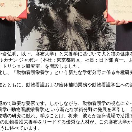
下、麻布大学）と栄養学に基づいて犬と猫の健康を実現する企業（Heal
カナン ジャポン（本社：東京都港区、社長：日下部 真一、以下
ートリション研究室」を開設しました。
し、「動物看護栄養学」という新たな学術分野に係る各種研究を
進とともに、動物看護および臨床補助業務や動物看護学生への
極めて重要な要素です。しかしながら、動物看護学の視点に立
学(=動物看護栄養学)という新たな学術分野の発展を牽引し
端の研究に触れ、学ぶことは、将来、彼らが臨床現場で活躍する
代の動物看護栄養学をリードする優秀な人材が、この麻布大学
ように述べています。