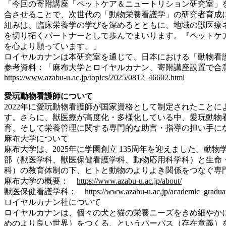
「今回の寄附講座「ペットケア＆ニュートリション研究室」
合させることで、次世代の「動物栄養看護学」の研究者育成
組みは、臨床栄養学の学びを深めるとともに、地域の獣医療
を切り拓くパートナーとして歩んでまいります。『ペットケ
を心より願っています。」
ロイヤルカナンは本研究室を通じて、日本における「動物看
参考資料：「麻布大学とロイヤルカナン、寄附講座設置で合
https://www.azabu-u.ac.jp/topics/2025/0812_46602.html
愛玩動物看護師について
2022年に愛玩動物看護師が国家資格として制定されたこと
す。さらに、獣医療が高度化・多様化している中、愛玩動物
育、そして栄養管理に関する専門的な助言・指導の担い手に
麻布大学について
麻布大学は、2025年に学園創立 135周年を迎えました
部（獣医学科、獣医保健看護学科、動物応用科学科）と生命・
科）の教育体制の下、ヒトと動物のよりよき関係をつなぐ専
麻布大学の概要：
https://www.azabu-u.ac.jp/about/
獣医保健看護学科：
https://www.azabu-u.ac.jp/academic_graduat
ロイヤルカナン社について
ロイヤルカナンは、個々の犬と猫の栄養ニーズをきめ細やかに満た
めのより良い世界）をつくる、というパーパス（存在意義）