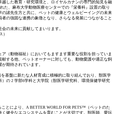
卓越した教育・研究環境と、ロイヤルカナンの専門的知見を融
された、麻布大学動物医療センターでの『栄養科』設置の取り
学の諸先生方と共に、ペットの健康とウェルビーイングの未来
両者の強固な連携の象徴となり、さらなる発展につながること
社会の未来に貢献してまいります。
ス）
フェア（動物福祉）においてもますます重要な役割を担っていま
貢献する他、ペットオーナーに対しても、動物愛護や適正な飼
躍が期待されています。
実績を基盤に新たな人材育成に積極的に取り組んでおり、獣医学
の 2 学部6学科と大学院（獣医学研究科、環境保健学研究
、A BETTER WORLD FOR PETS™（ペットのた
巻く健全なエコシステムを育むことが大切です。獣医師、愛玩