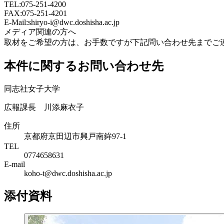
TEL:075-251-4200
FAX:075-251-4201
E-Mail:shiryo-i@dwc.doshisha.ac.jp
メディア関連の⽅へ
取材をご希望の⽅は、お⼿数ですが下記問い合わせ先までご
本件に関するお問い合わせ先
同志社女子大学
広報課長 川添麻衣子
住所
京都府京田辺市興戸南鉾97-1
TEL
0774658631
E-mail
koho-t@dwc.doshisha.ac.jp
添付資料