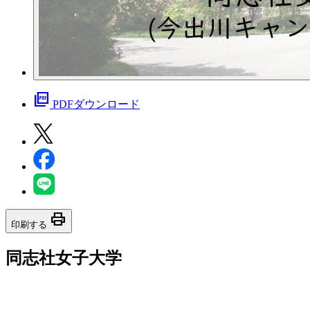
picture_as_pdf
PDFダウンロード
print
印刷する
同志社女子大学