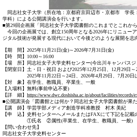
同志社女子大学（所在地：京都府京田辺市・京都市 学長：
学科）による公開講演会を行います。
■第29回企画展「同志社女子大学図書館のこれまでとこれか
今回の企画展では、創立150周年となる2026年にリニュ
ジタル技術が発展する現代において今後どのような展開を志
【期 間】2025年11月21日(金)～2026年7月31日(金)
【時 間】10:00～16:00
【場 所】同志社女子大学史料センター(今出川キャンパスジ
【閉室日】土・日・祝日 および2025年12月25日、12月29日～2
2025年11月22日～24日、2026年4月29日、7月20日
【対 象】在学生、教職員、卒業生、一般
【入場料】無料(事前申込不要)
【詳 細】
https://www.dwc.doshisha.ac.jp/about/facilities/records/e
■公開講演会「図書館とは何か？同志社女子大学図書館が果
【講 師】学芸学部メディア創造学科准教授 村木 美紀
【申 込】史料センターへメールまたはFAXにて下記を記載
①氏名 ②属性(卒業生、在学生、教職員、一般) ③
【問い合わせ先】
同志社女子大学史料センター