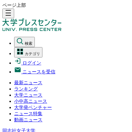
ページ上部
density_medium
検索
カテゴリ
ログイン
ニュースを受信
最新ニュース
ランキング
大学ニュース
小中高ニュース
大学発ベンチャー
ニュース特集
動画ニュース
同志社女子大学