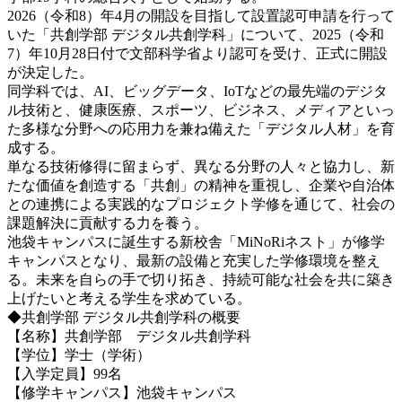
2026（令和8）年4月の開設を目指して設置認可申請を行って
いた「共創学部 デジタル共創学科」について、2025（令和
7）年10月28日付で文部科学省より認可を受け、正式に開設
が決定した。
同学科では、
AI、ビッグデータ、IoTなどの最先端のデジタ
ル技術と、健康医療、スポーツ、ビジネス、メディアといっ
た多様な分野への応用力を兼ね備えた「デジタル人材」を育
成する。
単なる技術修得に留まらず、異なる分野の人々と協力し、新
たな価値を創造する「共創」の精神を重視し、企業や自治体
との連携による実践的なプロジェクト学修を通じて、社会の
課題解決に貢献する力を養う。
池袋キャンパスに誕生する新校舎「MiNoRiネスト」が修学
キャンパスとなり、最新の設備と充実した学修環境を整え
る。
未来を自らの手で切り拓き、持続可能な社会を共に築き
上げたいと考える学生を求めている。
◆共創学部 デジタル共創学科の概要
【名称】共創学部 デジタル共創学科
【学位】学士（学術）
【入学定員】99名
【修学キャンパス】池袋キャンパス