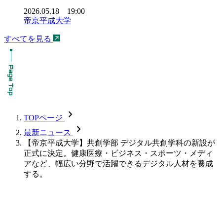
2026.05.18 19:00
帝京平成大学
すべてを見る
chevron_forward
TOPページ
chevron_forward
最新ニュース
【帝京平成大学】共創学部 デジタル共創学科の新設が
正式に決定。健康医療・ビジネス・スポーツ・メディ
アなど、幅広い分野で活躍できるデジタル人材を養成
する。