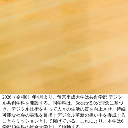
2026（令和8）年4月より、帝京平成大学は共創学部 デジタ
ル共創学科を開設する。同学科は、Society 5.0の理念に基づ
き、デジタル技術をもって人々の生活の質を向上させ、持続
可能な社会の実現を目指すデジタル革新の担い手を養成する
ことをミッションとして掲げている。これにより、本学は6
学部19学科の総合大学として始動する。