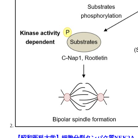
【昭和医科大学】細胞分裂タンパク質NEK2A