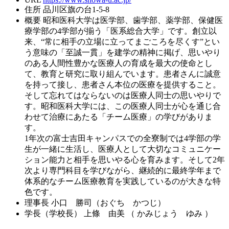
住所
品川区旗の台1-5-8
概要
昭和医科大学は医学部、歯学部、薬学部、保健医
療学部の4学部が揃う「医系総合大学」です。創立以
来、“常に相手の立場に立ってまごころを尽くす”とい
う意味の「至誠一貫」を建学の精神に掲げ、思いやり
のある人間性豊かな医療人の育成を最大の使命とし
て、教育と研究に取り組んでいます。患者さんに誠意
を持って接し、患者さん本位の医療を提供すること。
そして忘れてはならないのは医療人同士の思いやりで
す。昭和医科大学には、この医療人同士が心を通じ合
わせて治療にあたる「チーム医療」の学びがありま
す。
1年次の富士吉田キャンパスでの全寮制では4学部の学
生が一緒に生活し、医療人として大切なコミュニケー
ション能力と相手を思いやる心を育みます。そして2年
次より専門科目を学びながら、継続的に最終学年まで
体系的なチーム医療教育を実践しているのが大きな特
色です。
理事長
小口 勝司（おぐち かつじ）
学長（学校長）
上條 由美 （ かみじょう ゆみ ）