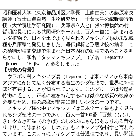
昭和医科大学（東京都品川区／学長：上條由美）の藤原泰央
講師（富士山麓自然・生物研究所）、千葉大学の綿野泰行教
授（大学院理学研究院）、兵庫県立人と自然の博物館の村上
哲明館長らによる共同研究チームは、百人一首にも詠まれる
シダ植物で、日本全土でよく見られるノキシノブ類の未記載
種を兵庫県で発見しました。遺伝解析と形態比較の結果、こ
の植物が種間交雑で生まれた日本固有の新種であることを明
らかにし、和名「タジマノキシノブ」（学名：Lepisorus
tajimaensis T.Fujiw.）と命名しました。
【研究の背景】
ウラボシ科ノキシノブ属（Lepisorus）は東アジアから東南
アジアにかけて広く分布する着生のシダ植物で、世界に90種
ほど存在することが知られています。このグループは形態的
特徴に乏しく、正確に種を特定するには微小な形質の観察が
必要なため、種の認識が非常に難しいシダの一つです。
ノキシノブ属の中でノキシノブは日本全土で最もよく見ら
れるシダ植物の一つであり、百人一首100番「百敷（ももし
き）や古き軒端（のきば）のしのぶにもなほあまりある昔な
りけり」で詠まれる「しのぶ」もノキシノブを指すと言われ
ています。このようにノキシノブは普通種であり、長い間認