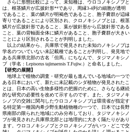
さらに形態比較によって、未知種は、ウロコノキシノブと
は、根茎鱗片が広披針形*⁴であり、周縁3-4列の細胞が透明
であること、葉の鱗片が明褐色であること、胞子嚢群が辺縁
寄りであることにより区別され、クロノキシノブとは、根茎
鱗片が広披針形であること、葉が披針形から広披針形である
こと、葉の背軸面全体に鱗片があること、胞子嚢群が大きい
ことにより区別されることが判明しました。
以上の結果から、兵庫県で発見された未知のノキシノブは
学名のついていない未記載種であることが判明し、発見地で
ある兵庫県北部の古名「但馬」にちなんで、タジマノキシノ
ブ（学名：Lepisorus tajimaensis T.Fujiw.）と命名しました。
【研究の展開】
地球上で植物の調査・研究が最も進んでいる地域の一つで
ある日本において、新たに未記載のシダ植物が発見されたこ
とは、日本の高い生物多様性の把握のために、さらなる継続
的な研究の必要性を改めて示すものです。また、タジマノキ
シノブの交雑に関与したウロコノキシノブは環境省が指定す
る特定第一種国内希少野生動植物種の一つで、日本では長野
県南部の限られた地域にのみ分布しており、タジマノキシノ
ブが発見された兵庫県北部とは地理的に大きく隔たりがあり
ます。ウロコノキシノブとクロノキシノブがいつ・どこで交
雑し、タジマノキシノブが誕生したのかを詳しく調べること