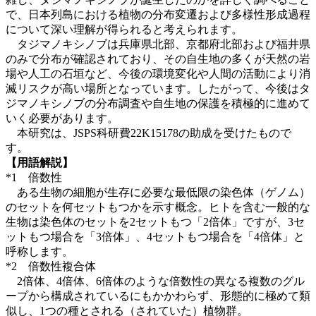
で、日本列島における植物の分布変遷および多様性形成過程
について深い理解が得られると考えられます。
タジマノキシノブは兵庫県北部、京都府北部および福井県
のみで分布が確認されており、その自生地の多くが天然の岩
場や人工の石垣など、今後の環境変化や人間の活動により消
滅リスクが高い場所となっています。したがって、今後はタ
ジマノキシノブの分布調査や自生地の保護を積極的に進めて
いく必要があります。
本研究は、JSPS科研費22K15178の助成を受けたもので
す。
【用語解説】
*1 倍数性
ある生物の細胞が生存に必要な最低限の染色体（ゲノム）
のセットを何セットもつかを示す概念。ヒトを含む一般的な
生物は染色体のセットを2セットもつ「2倍体」ですが、3セ
ットもつ場合を「3倍体」、4セットもつ場合を「4倍体」と
呼称します。
*2 倍数性複合体
2倍体、4倍体、6倍体のような倍数性の異なる複数のグル
ープから構成されているにもかかわらず、形態的に極めて類
似し、1つの種とされる（されていた）植物群。