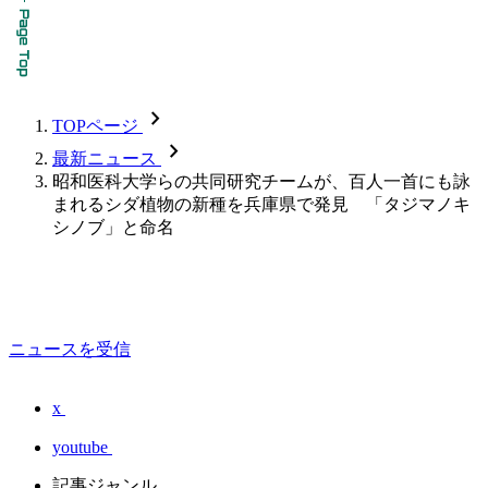
chevron_forward
TOPページ
chevron_forward
最新ニュース
昭和医科大学らの共同研究チームが、百人一首にも詠
まれるシダ植物の新種を兵庫県で発見 「タジマノキ
シノブ」と命名
ニュースを受信
x
youtube
記事ジャンル