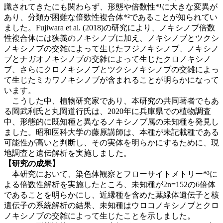
識されてきたにも関わらず、形態や倍数性*¹に大きな変異が
あり、分類が困難な倍数性複合体*²であることが知られてい
ました。Fujiwara et al. (2018)の研究により、ノキシノブ倍数
性複合体には狭義のノキシノブに加え、ノキシノブとツクシ
ノキシノブの交雑によって生じたフジノキシノブ、ノキシノ
ブとナガオノキシノブの交雑によって生じたクロノキシノ
ブ、さらにクロノキシノブとツクシノキシノブの交雑によっ
て生じたミカワノキシノブが含まれることが明らかになって
います。
こうした中、植物研究家であり、本研究の共同著者でもあ
る岡武利氏と丸岡道行氏は、2020年に兵庫県での植物調査
中、形態的に既知種と異なるノキシノブ属の未知種を発見し
ました。昭和医科大学の藤原講師は、本種が未記載種である
可能性が高いと判断し、その実体を明らかにするために、現
地調査と遺伝解析を実施しました。
【研究の成果】
本研究において、染色体観察とフローサイトメトリー*³に
よる倍数性解析を実施したところ、未知種が2n=152の6倍体
であることを明らかにし、近縁種を含めた葉緑体遺伝子と核
遺伝子の系統解析の結果、未知種はウロコノキシノブとクロ
ノキシノブの交雑によって生じたことを示しました。