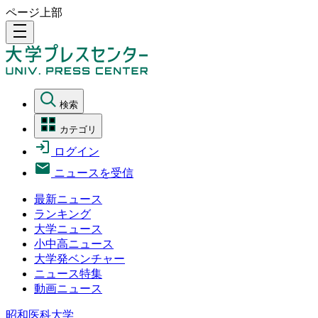
ページ上部
density_medium
検索
カテゴリ
ログイン
ニュースを受信
最新ニュース
ランキング
大学ニュース
小中高ニュース
大学発ベンチャー
ニュース特集
動画ニュース
昭和医科大学