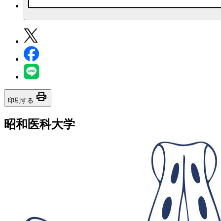
print
印刷する
昭和医科大学