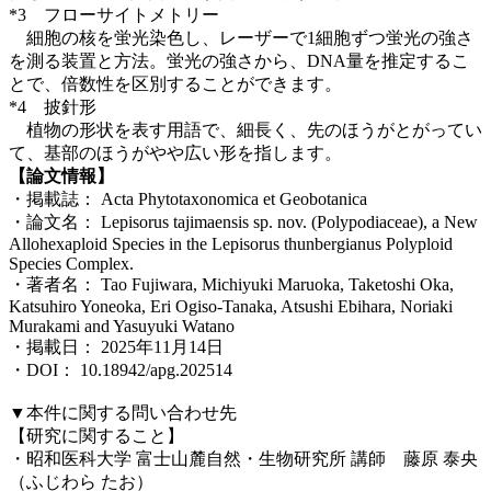
*3 フローサイトメトリー
細胞の核を蛍光染色し、レーザーで1細胞ずつ蛍光の強さ
を測る装置と方法。蛍光の強さから、DNA量を推定するこ
とで、倍数性を区別することができます。
*4 披針形
植物の形状を表す用語で、細長く、先のほうがとがってい
て、基部のほうがやや広い形を指します。
【論文情報】
・掲載誌： Acta Phytotaxonomica et Geobotanica
・論文名： Lepisorus tajimaensis sp. nov. (Polypodiaceae), a New
Allohexaploid Species in the Lepisorus thunbergianus Polyploid
Species Complex.
・著者名： Tao Fujiwara, Michiyuki Maruoka, Taketoshi Oka,
Katsuhiro Yoneoka, Eri Ogiso-Tanaka, Atsushi Ebihara, Noriaki
Murakami and Yasuyuki Watano
・掲載日： 2025年11月14日
・DOI： 10.18942/apg.202514
▼本件に関する問い合わせ先
【研究に関すること】
・昭和医科大学 富士山麓自然・生物研究所 講師 藤原 泰央
（ふじわら たお）