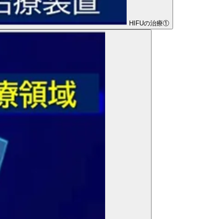
HIFUの治療①