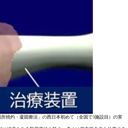
局所焼灼・凝固療法」の西日本初めて（全国で3施設目）の実