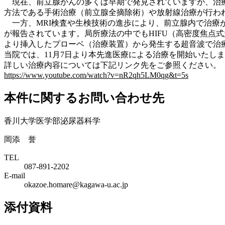
現在、前立腺がんの多くは早期で発見されていますが、治療
方法である手術治療（前立腺全摘除術）や放射線治療が行わ
一方、MRI検査や生検技術の進歩により、前立腺内で治療
が報告されています。局所療法の中でもHIFU（高密度焦点式
より挿入したプローベ（治療装置）から発生する超音波で治
当院では、11月7日より本先進医療による治療を開始いたし
詳しい治療内容については下記リンク先をご参照ください。
https://www.youtube.com/watch?v=nR2qh5LM0qg&t=5s
本件に関するお問い合わせ先
香川大学医学部泌尿器科学
岡添 誉
TEL
087-891-2202
E-mail
okazoe.homare@kagawa-u.ac.jp
添付資料