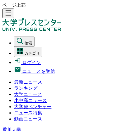
ページ上部
density_medium
検索
カテゴリ
ログイン
ニュースを受信
最新ニュース
ランキング
大学ニュース
小中高ニュース
大学発ベンチャー
ニュース特集
動画ニュース
香川大学