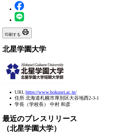
print
印刷する
北星学園大学
URL
https://www.hokusei.ac.jp/
住所
北海道札幌市厚別区大谷地西2-3-1
学長（学校長）
中村 和彦
最近のプレスリリース
（北星学園大学）