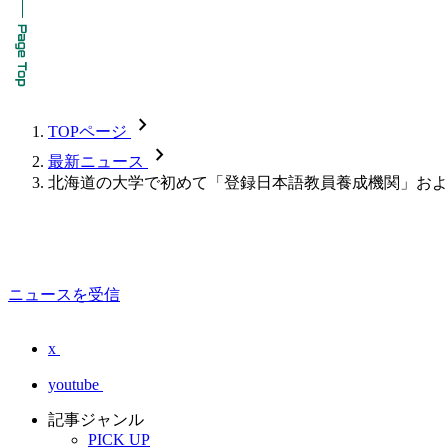
chevron_forward
TOPページ
chevron_forward
最新ニュース
北海道の大学で初めて「登録日本語教員養成機関」およ
ニュースを受信
x
youtube
記事ジャンル
PICK UP