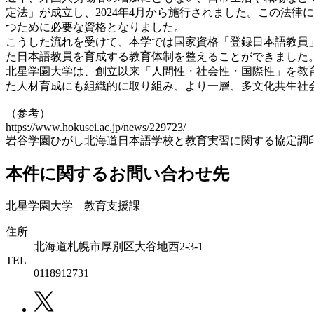
定法」が成立し、2024年4月から施行されました。この法
つために必要な資格となりました。
こうした流れを受けて、本学では国家資格「登録日本語教員
た日本語教員を育成する教育体制を整えることができました
北星学園大学は、創立以来「人間性・社会性・国際性」を教
た人材育成にも組織的に取り組み、より一層、多文化共生社
（参考）
h
ttps://www.hokusei.ac.jp/news/229723/
岩谷学園ひがし北海道日本語学校と教育実習に関する協定調
本件に関するお問い合わせ先
北星学園大学 教育支援課
住所
北海道札幌市厚別区大谷地西2-3-1
TEL
0118912731