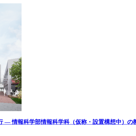
行 ― 情報科学部情報科学科（仮称・設置構想中）