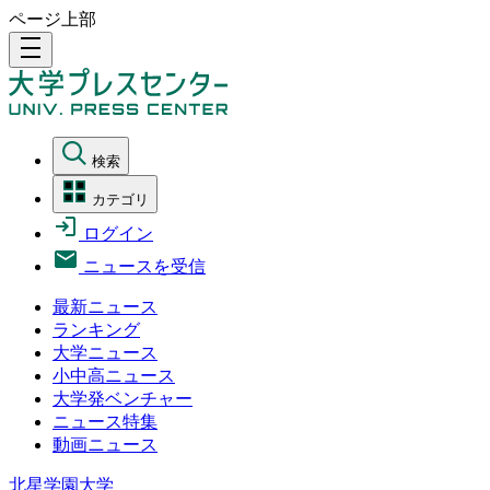
ページ上部
density_medium
検索
カテゴリ
ログイン
ニュースを受信
最新ニュース
ランキング
大学ニュース
小中高ニュース
大学発ベンチャー
ニュース特集
動画ニュース
北星学園大学