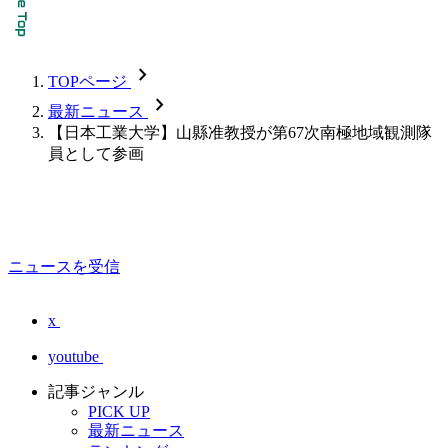
chevron_forward
TOPページ
chevron_forward
最新ニュース
【日本工業大学】山縣准教授が第67次南極地域観測隊
員として参画
ニュースを受信
x
youtube
記事ジャンル
PICK UP
最新ニュース