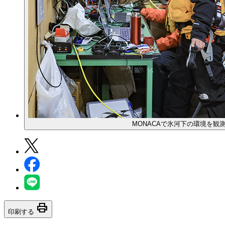
MONACAで氷河下の環境を観
print
印刷する