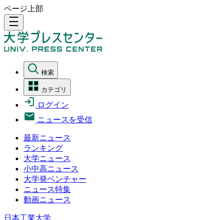
ページ上部
density_medium
検索
カテゴリ
ログイン
ニュースを受信
最新ニュース
ランキング
大学ニュース
小中高ニュース
大学発ベンチャー
ニュース特集
動画ニュース
日本工業大学