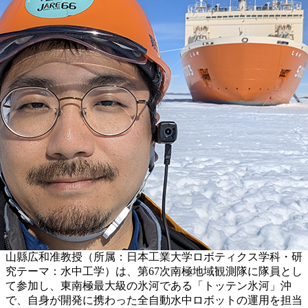
山縣広和准教授（所属：日本工業大学ロボティクス学科・研
究テーマ：水中工学）は、第67次南極地域観測隊に隊員とし
て参加し、東南極最大級の氷河である「トッテン氷河」沖
で、自身が開発に携わった全自動水中ロボットの運用を担当