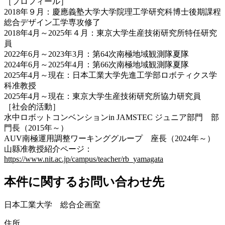
［
プロフィール
］
2018年９月：慶應義塾大学大学院理工学研究科博士後期課程
総合デザイン工学専攻修了
2018年4月～2025年４月：東京大学生産技術研究所特任研究
員
2022年6月～2023年3月：第64次南極地域観測隊夏隊
2024年6月～2025年4月：第66次南極地域観測隊夏隊
2025年4月～現在：日本工業大学先進工学部ロボティクス学
科准教授
2025年4月～現在：東京大学生産技術研究所協力研究員
［
社会的活動
］
水中ロボットコンベンションin JAMSTEC ジュニア部門 部
門長（2015年～）
AUV南極運用調整ワーキンググループ 座長（2024年～）
山縣准教授紹介ページ：
https://www.nit.ac.jp/campus/teacher/rb_yamagata
本件に関するお問い合わせ先
日本工業大学 総合企画室
住所