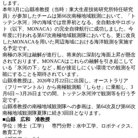
します。
本年3月に山縣准教授（当時：東大生産技術研究所特任研究
員）が参加したチームは第66次南極地域観測において、「ト
ッテン氷河」沖の海域では世界初となる、全自動水中ロボッ
ト（以下、MONACA）の完全自律航行に成功しました。今
年度に行われる第67次南極地域観測隊においても、更に改良
したMONACAを用いた周辺海域における海洋観測を実施す
る予定です。
南極の氷河は融解が進行し、将来的に深刻な海面上昇が懸念
されております。MONACAはこれらの融解を引き起こして
いる「氷河の下」など，船が接近しにくい環境での観測を可
能にすることを期待されています。
山縣准教授は、2026年2月22日に出国し、オーストラリア
（フリーマントル）から南極観測船「しらせ」に乗船し、3
月6日～3月26日までの間、トッテン氷河沖で観測等を行う予
定です。
山縣准教授の南極地域観測隊への参画は、第64次及び第66次
南極地域観測隊夏隊に続き3回目となります。
■山縣 広和 准教授
学位：博士（工学） 専門分野：水中工学、ロボティクス、
教育工学