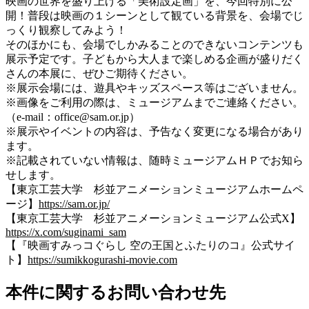
映画の世界を盛り上げる「美術設定画」を、今回特別に公
開！普段は映画の１シーンとして観ている背景を、会場でじ
っくり観察してみよう！
そのほかにも、会場でしかみることのできないコンテンツも
展示予定です。子どもから大人まで楽しめる企画が盛りだく
さんの本展に、ぜひご期待ください。
※展示会場には、遊具やキッズスペース等はございません。
※画像をご利用の際は、ミュージアムまでご連絡ください。
（e-mail：office@sam.or.jp）
※展示やイベントの内容は、予告なく変更になる場合があり
ます。
※記載されていない情報は、随時ミュージアムＨＰでお知ら
せします。
【東京工芸大学 杉並アニメーションミュージアムホームペ
ージ】
https://sam.or.jp/
【東京工芸大学 杉並アニメーションミュージアム公式X】
https://x.com/suginami_sam
【『映画すみっコぐらし 空の王国とふたりのコ』公式サイ
ト】
https://sumikkogurashi-movie.com
本件に関するお問い合わせ先