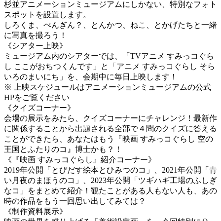
杉並アニメーションミュージアムにしかない、特別なフォト
スポットを設置します。
しろくま、ぺんぎん？、とんかつ、ねこ、とかげたちと一緒
に写真を撮ろう！
《シアター上映》
ミュージアム内のシアターでは、「TVアニメ すみっコぐら
し ここがおちつくんです」と「アニメ すみっコぐらし そら
いろのまいにち」を、会期中に毎日上映します！
※ 上映スケジュールはアニメーションミュージアムの公式
HPをご覧ください
《クイズコーナー》
会場の展示をみたら、クイズコーナーにチャレンジ！最新作
に関係することから出題される全部で４問のクイズに答える
ことができたら、あなたはもう『映画 すみっコぐらし 空の
王国とふたりのコ』博士かも？！
《『映画 すみっコぐらし』紹介コーナー》
2019年公開「とびだす絵本とひみつのコ」、2021年公開「青
い月夜のまほうのコ」、2023年公開「ツギハギ工場のふしぎ
なコ」をまとめて紹介！観たことがある人もない人も、あの
時の作品をもう一回思い出してみては？
《制作資料展示》