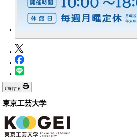
print
印刷する
東京工芸大学