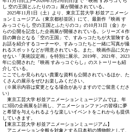
年11⽉1⽇(土)〜2026年3⽉29日(日)まで『映画 すみっコぐら
し 空の王国とふたりのコ』展が開催されている。
2025年11月1日（土）より、東京工芸大学 杉並アニメーシ
ョンミュージアム（東京都杉並区）にて、最新作『映画 す
みっコぐらし 空の王国とふたりのコ』の10月31日（金）か
らの公開を記念した企画展が開催されている。シリーズ４作
目の舞台となる「空の王国」で、すみっコたちが大冒険する
お話を紹介するコーナーや、すみっコたちと一緒に写真が撮
れるスポットなどが用意されている。また、映画作品に欠か
せない「美術設定画」を特別に展示。2019年、2021年、2023
年に公開された『映画 すみっコぐらし』のストーリーも紹
介している。
ここでしか見られない貴重な資料も公開されているほか、た
くさんの展示をぜひお楽しみください。
（※展示内容は変更となる場合がありますのでご留意くださ
い）
東京工芸大学 杉並アニメーションミュージアムでは、年
に3回の企画展を計画し、アニメーションファンの皆様に夢
と希望を与えられるような楽しいイベントをこれからも提供
していきます。
【東京工芸大学 杉並アニメーションミュージアム】
アニメーション全般を対象とする日本初の博物館として、