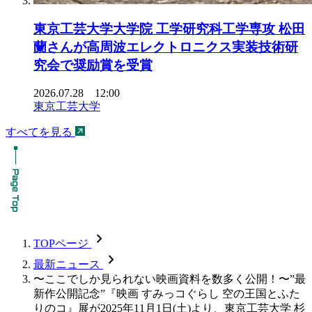
東京工芸大学大学院 工学研究科工学専攻 松田
蘭さんが高周波エレクトロニクス実装技術研
究会で奨励賞を受賞
2026.07.28 12:00
東京工芸大学
すべてを見る
chevron_forward
TOPページ
chevron_forward
最新ニュース
〜ここでしか見られない映画資料を数多く公開！〜”最
新作公開記念”『映画 すみっコぐらし 空の王国とふた
りのコ』展が2025年11月1日(土)より、東京工芸大学 杉