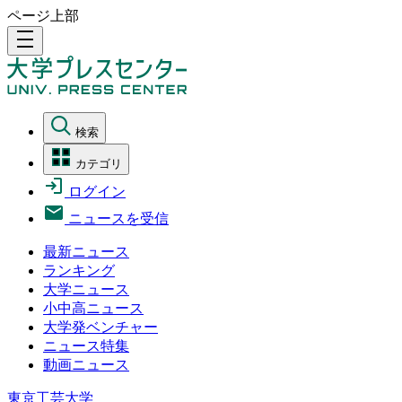
ページ上部
density_medium
検索
カテゴリ
ログイン
ニュースを受信
最新ニュース
ランキング
大学ニュース
小中高ニュース
大学発ベンチャー
ニュース特集
動画ニュース
東京工芸大学