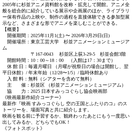
2005年に杉並アニメ資料館を改称・拡充して開館。アニメ全
般を総合的に紹介している展示や企画展のほか、ライブラリ
ー保有作品の上映や、制作の過程を直接体験できる参加型展
示など、さまざまな形でアニメを楽しむことができる。
【概要】
開催期間：2025年11月1(土) 〜 2026年3月29日(日)
開催場所：東京工芸大学 杉並アニメーションミュージア
ム
〒167-0043 杉並区上荻3-29-5 杉並会館3階
開館時間：10：00～18：00 （入館は17：30まで）
休 館 日：毎週月曜日 （月曜が祝祭日の場合は開館し、翌
平日休館）/ 年末年始（12/28〜1/5）/ 臨時休館あり
入 館 料：無料（シアターを含めて無料）
主 催：杉並区 （杉並アニメーションミュージアム）
協 力：2025 日本すみっコぐらし協会映画部
《映画最新作紹介コーナー》
最新作『映画 すみっコぐらし 空の王国とふたりのコ』のス
トーリーを、場面写真と共に紹介します。
映画を観る前に予習するか、観終わったあとにもう一度思い
出してみるか、どちらでもOK！
《フォトスポット》