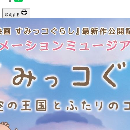
print
印刷する