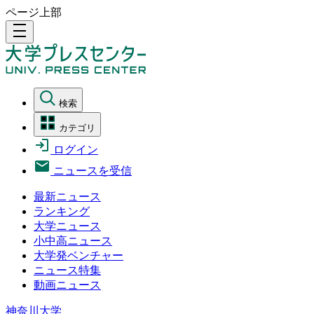
ページ上部
density_medium
検索
カテゴリ
ログイン
ニュースを受信
最新ニュース
ランキング
大学ニュース
小中高ニュース
大学発ベンチャー
ニュース特集
動画ニュース
神奈川大学