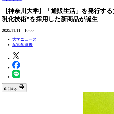
【神奈川大学】「通販生活」を発行する
乳化技術”を採用した新商品が誕生
2025.11.11 10:00
大学ニュース
産官学連携
print
印刷する