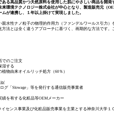
である高品質かつ天然原料を使用した肌にやさしい商品を開発
未来環境テクノロジー株式会社が中心となり、製造販売元（O
ームが連携し、１年以上掛けて実現しました。
い親水性ナノ粒子の物理的作用力（ファンデルワールス引力）
化方法とは全く違うアプローチに基づく、画期的な方法です。
話でのご注文
保湿する
植物由来オイルリッチ処方（60％）
jp/
グ「Slowage」等を発行する通信販売事業者
実績を有する化粧品等OEMメーカー
許ライセンス事業及び化粧品販売事業を主業とする神奈川大学１