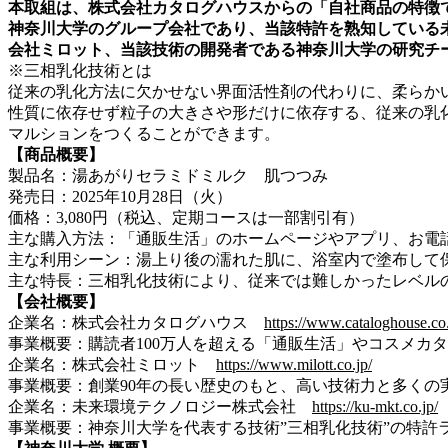
本取組は、株式会社カタログハウスからの「自社商品の特徴
神奈川大学のグループ会社であり、当該特許を熟知している
会社ミロット、当該技術の開発者である神奈川大学の研究チ
※三相乳化技術とは
従来の乳化方法に欠かせない界面活性剤の代わりに、柔らか
性質に依存せず粒子の大きさや形だけに依存する、従来の乳
マルションをつくることができます。
【商品概要】
製品名：湯あがりセラミドミルク 肌つつみ
発売日：2025年10月28日（火）
価格：3,080円（税込、定期コースは一部割引有）
主な購入方法：「通販生活」のホームページやアプリ、お電
主な利用シーン：湯上り後の濡れた肌に、浴室内で塗布して
主な特長：三相乳化技術により、従来では難しかったレベルの
【会社概要】
企業名：株式会社カタログハウス
https://www.cataloghouse.co.
事業概要：購読者100万人を超える「通販生活」やコスメカタロ
企業名：株式会社ミロット
https://www.milott.co.jp/
事業概要：創業90年の長い歴史のもと、高い技術力と多くの
企業名：未来環境テクノロジー株式会社
https://ku-mkt.co.jp/
事業概要：神奈川大学を代表する技術”三相乳化技術”の特