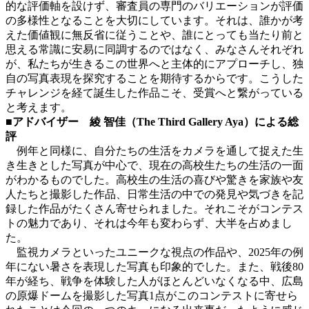
的な評価軸を設けず、審査員の専門のバリエーションが評価
の多様性となることを大切にしています。それは、誰かが考
えた価値観に無反省に従うことや、誰にとっても当たり前と
思える常識に安易に同調するのではなく、みなさんそれぞれ
が、私たちが生きるこの世界へと主体的にアプローチし、独
自の写真表現を探究することを期待するからです。こうした
チャレンジを経て誕生した作品こそ、受賞へと繋がっている
と考えます。
■アドバイザー 綾 智佳（The Third Gallery Aya）による総
評
例年と同様に、自分たちの生活をカメラを通して捉えた生
き生きとした写真が中心で、現在の高校生たちの生活の一面
がわかるものでした。高校生の生活の喜びや驚きを家族や友
人たちと撮影した作品、日常生活の中での発見や気づきを記
録した作品がたくさん寄せられました。それこそがコンテス
トの魅力であり、それは今年も変わらず、大半を占めまし
た。
監視カメラといったユニークな視点の作品や、2025年の例
年にない暑さを表現した写真も印象的でした。また、戦後80
年が経ち、戦争を体験した人がほとんどいなくなる中、広島
の原爆ドームを撮影した写真1点がこのコンテストに寄せら