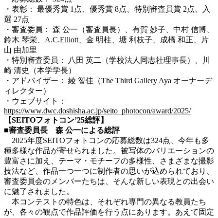
・表彰： 最優秀賞 1点、優秀賞 8点、特別審査員賞 2点、入
選 27点
・審査委員： 森 公一（審査員長）、有賀 妙子、中村 信博、
鈴木 琴栄、
A.C.Elliott、金 明柱、塘 利枝子、成橋 和正、片
山 由加里
・特別審査委員： 八田 英二（学校法人同志社理事長）、川
崎 清史（本学学長）
・アドバイザー： 綾 智佳（The Third Gallery Aya オーナーデ
ィレクター）
・ウェブサイト：
https://www.dwc.doshisha.ac.jp/seito_photocon/award/2025/
【SEITOフォトコン’25総評】
■審査委員長 森 公一による総評
2025年度SEITOフォトコンの応募総数は324点、今年も多
種多様な作品が寄せられました。被写体のバリエーションの
豊富さに加え、テーマ・モチーフの多様性、さまざまな撮影
技法など、作品一つ一つに制作者の思いが込められており、
審査委員会のメンバーたちは、そんな新しい表現との出会い
に魅了されました。
本コンテストの特色は、それぞれ専門の異なる教員たち
が、各々の観点で作品評価を行う点にあります。あえて固定