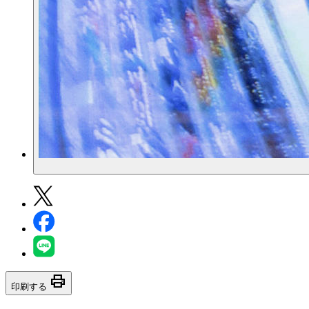
print
印刷する