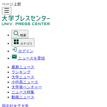
ページ上部
density_medium
検索
カテゴリ
ログイン
ニュースを受信
最新ニュース
ランキング
大学ニュース
小中高ニュース
大学発ベンチャー
ニュース特集
動画ニュース
同志社女子大学