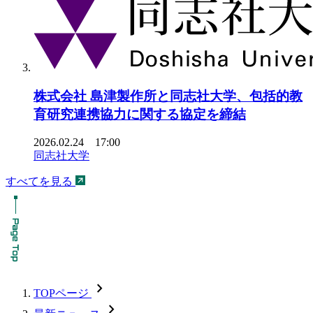
株式会社 島津製作所と同志社大学、包括的教
育研究連携協力に関する協定を締結
2026.02.24 17:00
同志社大学
すべてを見る
chevron_forward
TOPページ
chevron_forward