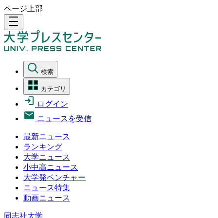
ページ上部
density_medium
検索
カテゴリ
ログイン
ニュースを受信
最新ニュース
ランキング
大学ニュース
小中高ニュース
大学発ベンチャー
ニュース特集
動画ニュース
同志社大学