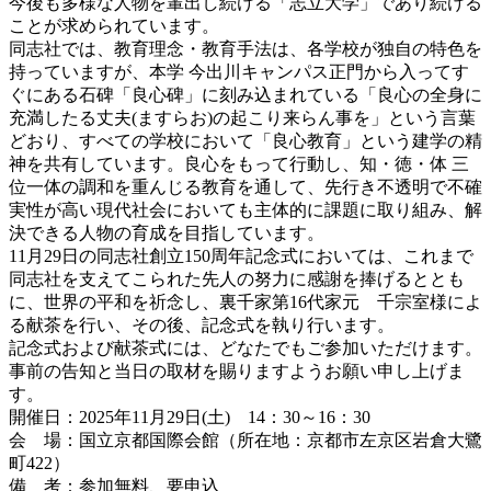
今後も多様な人物を輩出し続ける「志立大学」であり続ける
ことが求められています。
同志社では、教育理念・教育手法は、各学校が独自の特色を
持っていますが、本学 今出川キャンパス正門から入ってす
ぐにある石碑「良心碑」に刻み込まれている「良心の全身に
充満したる丈夫(ますらお)の起こり来らん事を」という言葉
どおり、すべての学校において「良心教育」という建学の精
神を共有しています。良心をもって行動し、知・徳・体 三
位一体の調和を重んじる教育を通して、先行き不透明で不確
実性が高い現代社会においても主体的に課題に取り組み、解
決できる人物の育成を目指しています。
11月29日の同志社創立150周年記念式においては、これまで
同志社を支えてこられた先人の努力に感謝を捧げるととも
に、世界の平和を祈念し、裏千家第16代家元 千宗室様によ
る献茶を行い、その後、記念式を執り行います。
記念式および献茶式には、どなたでもご参加いただけます。
事前の告知と当日の取材を賜りますようお願い申し上げま
す。
開催日：2025年11月29日(土) 14：30～16：30
会 場：国立京都国際会館（所在地：京都市左京区岩倉大鷺
町422）
備 考：参加無料、要申込