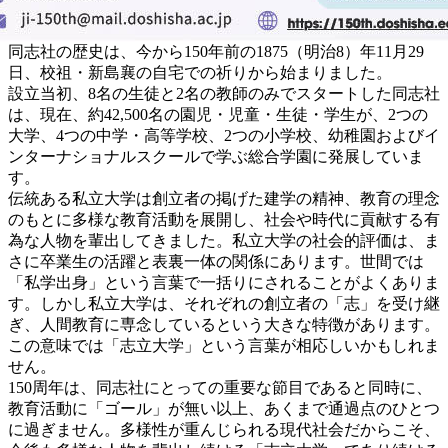
同志社の歴史は、今から150年前の1875（明治8）年11月29
日、校祖・新島襄の自宅での祈りから始まりました。
設立当初、8名の生徒と2名の教師のみでスタートした同志社
は、現在、約42,500名の園児・児童・生徒・学生が、2つの
大学、4つの中学・高等学校、2つの小学校、幼稚園およびイ
ンターナショナルスクールで学ぶ総合学園に発展していま
す。
伝統ある私立大学は創立者の掲げた建学の精神、教育の理念
のもとに多様な教育活動を展開し、社会や時代に貢献する有
為な人物を輩出してきました。私立大学の社会的評価は、ま
さに卒業生の活躍と表裏一体の関係にあります。世間では
「私学出身」という言葉で一括りにされることがよくありま
す。しかし私立大学は、それぞれの創立者の「志」を受け継
ぎ、人間教育に専念しているという大きな特徴があります。
この意味では「志立大学」という言葉が相応しいかもしれま
せん。
150周年は、同志社にとっての重要な節目であると同時に、
教育活動に「ゴール」が無い以上、あくまで通過点のひとつ
に過ぎません。多様性が重んじられる現代社会だからこそ、