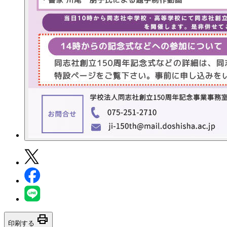
print
印刷する