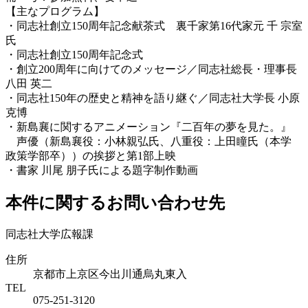
【主なプログラム】
・同志社創立150周年記念献茶式 裏千家第16代家元 千 宗室
氏
・同志社創立150周年記念式
・創立200周年に向けてのメッセージ／同志社総長・理事長
八田 英二
・同志社150年の歴史と精神を語り継ぐ／同志社大学長 小原
克博
・新島襄に関するアニメーション『二百年の夢を見た。』
声優（新島襄役：小林親弘氏、八重役：上田瞳氏（本学
政策学部卒））の挨拶と第1部上映
・書家 川尾 朋子氏による題字制作動画
本件に関するお問い合わせ先
同志社大学広報課
住所
京都市上京区今出川通烏丸東入
TEL
075-251-3120