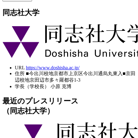
同志社大学
URL
https://www.doshisha.ac.jp/
住所
■今出川校地京都市上京区今出川通烏丸東入■京田
辺校地京田辺市多々羅都谷1-3
学長（学校長）
小原 克博
最近のプレスリリース
（同志社大学）