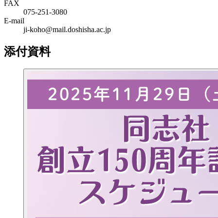
FAX
075-251-3080
E-mail
ji-koho@mail.doshisha.ac.jp
添付資料