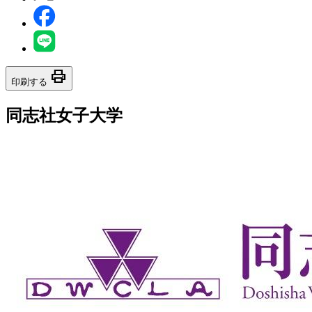
print
印刷する
同志社女子大学