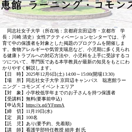
同志社女子大学（所在地：京都府京田辺市・京都市 学
長：川崎 清史）女性アクティベーションセンターでは、子
育て中の保護者を対象とした掲題のプログラムを開催しま
す。食物アレルギーや気管支喘息など、小児期に多く見られ
る健康トラブルへの対応方法や、小児科を上手に受診するコ
ツについて、専門医である本学教員が最新の知見をもとにわ
かりやすく解説します。
【日 時】2025年12月6日(土) 14:00～15:00(開場13:30)
【場 所】同志社女子大学 京田辺キャンパス 聡恵館ラー
ニング・コモンズ イベントエリア
【対 象】小学校低学年までのお子さんを持つ保護者
【受講料】無料(要事前申込)
【申込先】
https://x.gd/YFmmA
【締 切】11月19日(水)
【定 員】100名
【託 児】あり(要予約、先着順)
【講 師】看護学部特任教授 細井 創 氏