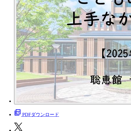
picture_as_pdf
PDFダウンロード