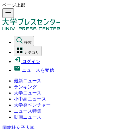
ページ上部
density_medium
検索
カテゴリ
ログイン
ニュースを受信
最新ニュース
ランキング
大学ニュース
小中高ニュース
大学発ベンチャー
ニュース特集
動画ニュース
同志社女子大学