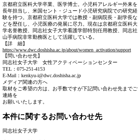
京都府立医科大学卒業、医学博士。小児科アレルギー外来を
長年担当し、米国セント・ジュード小児研究病院での研究経
験を持つ。京都府立医科大学では教授・副病院長・副学長な
どを歴任し、小児医療の発展に尽力。現在は京都府立医科大
学名誉教授、同志社女子大学看護学部特別任用教授、同志社
山手病院非常勤務医として活躍している。
【詳 細】
https://www.dwc.doshisha.ac.jp/about/women_activation/support
【問い合わせ先】
同志社女子大学 女性アクティベーションセンター
TEL：075-251-4153
E-Mail：kenkyu-i@dwc.doshisha.ac.jp
メディア関連の⽅へ
取材をご希望の⽅は、お⼿数ですが下記問い合わせ先までご
連絡を
お願いいたします。
本件に関するお問い合わせ先
同志社女子大学