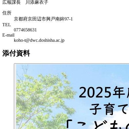
広報課長 川添麻衣子
住所
京都府京田辺市興戸南鉾97-1
TEL
0774658631
E-mail
koho-t@dwc.doshisha.ac.jp
添付資料