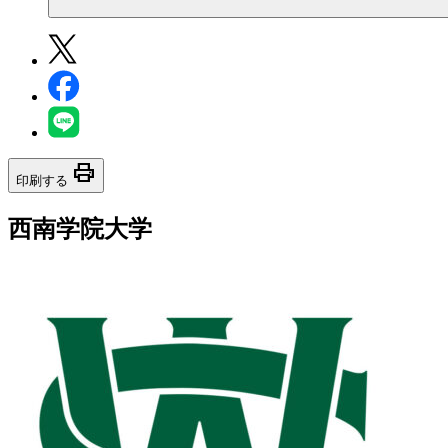
print
印刷する
西南学院大学