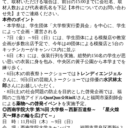
て、取材いただける場合は、前日の15:00までに会社名、取
材人数および代表者氏名を下記【本件についてのお問い合わ
せ先】までご連絡ください。
本件のポイント
・本学祭は、学生団体「大学祭実行委員会」を中心に、学生
によって企画・運営される
・7日（金）～9日（日）には、学生団体による模擬店や教室
企画が多数出店予定で、今年は49団体による模擬店と5台の
キッチンカーがキャンパス内に並ぶ
・6日（木）には、仮装行列を実施。総勢約150名の学生が思
い思いの衣装に身を包み、中央区の簀子公園から本学までを
練り歩く。
・6日(木)の前夜祭トークショーでは
トレンディエンジェル
さんに、9日(日)の芸能人トークショーでは俳優の
水沢林太
郎
さんにお越しいただく。
・8日(土)の社会問題の防止を目的とした啓発企画では、福
岡のご当地アイドル
QunQun
☆
RiniU
さんと福岡市薬剤師会
による
薬物への啓発イベント
を実施予定。
◎
西南学院大学 第76回 大学祭～西新百道祭～ 「星火煌
天〜輝きの輪を広げて～」
日 時：11月6日（木）～9日（日）
会 場：西南学院大学キャンパス 福岡市早良区西新6-2-