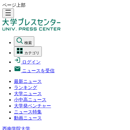
ページ上部
density_medium
検索
カテゴリ
ログイン
ニュースを受信
最新ニュース
ランキング
大学ニュース
小中高ニュース
大学発ベンチャー
ニュース特集
動画ニュース
西南学院大学