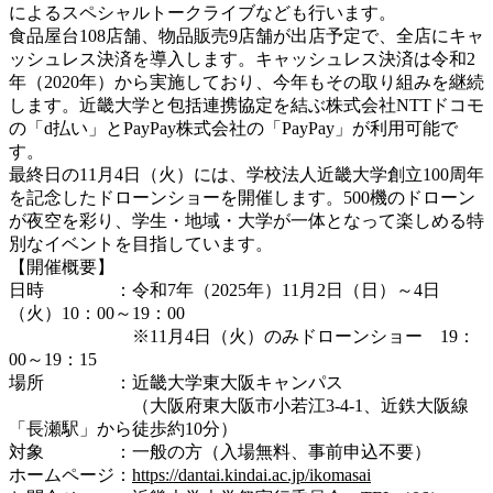
によるスペシャルトークライブなども行います。
食品屋台108店舗、物品販売9店舗が出店予定で、全店にキャ
ッシュレス決済を導入します。キャッシュレス決済は令和2
年（2020年）から実施しており、今年もその取り組みを継続
します。近畿大学と包括連携協定を結ぶ株式会社NTTドコモ
の「d払い」とPayPay株式会社の「PayPay」が利用可能で
す。
最終日の11月4日（火）には、学校法人近畿大学創立100周年
を記念したドローンショーを開催します。500機のドローン
が夜空を彩り、学生・地域・大学が一体となって楽しめる特
別なイベントを目指しています。
【開催概要】
日時 ：令和7年（2025年）11月2日（日）～4日
（火）10：00～19：00
※11月4日（火）のみドローンショー 19：
00～19：15
場所 ：近畿大学東大阪キャンパス
（大阪府東大阪市小若江3-4-1、近鉄大阪線
「長瀬駅」から徒歩約10分）
対象 ：一般の方（入場無料、事前申込不要）
ホームページ：
https://dantai.kindai.ac.jp/ikomasai