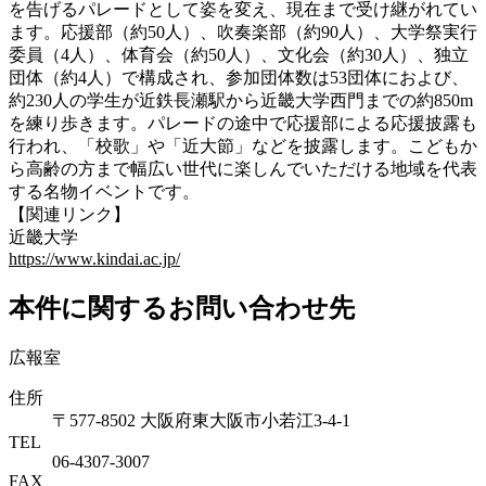
を告げるパレードとして姿を変え、現在まで受け継がれてい
ます。応援部（約50人）、吹奏楽部（約90人）、大学祭実行
委員（4人）、体育会（約50人）、文化会（約30人）、独立
団体（約4人）で構成され、参加団体数は53団体におよび、
約230人の学生が近鉄長瀬駅から近畿大学西門までの約850m
を練り歩きます。パレードの途中で応援部による応援披露も
行われ、「校歌」や「近大節」などを披露します。こどもか
ら高齢の方まで幅広い世代に楽しんでいただける地域を代表
する名物イベントです。
【関連リンク】
近畿大学
https://www.kindai.ac.jp/
本件に関するお問い合わせ先
広報室
住所
〒577-8502 大阪府東大阪市小若江3-4-1
TEL
06‐4307‐3007
FAX