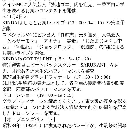
メインMCに人気芸人「浅越ゴエ」氏を迎え、一番面白い学
生を決めるお笑いコンテストを開催。
＜11月4日＞
KINDAIよしもとお笑いライブ（13：00～14：15）※完全予
約制
スペシャルMCにピン芸人「真輝志」氏を迎え、人気芸人
「とろサーモン」「アキナ」「黒帯」「おたまじゃくし中
西」「20世紀」「ジョックロック」「釈迦虎」の7組による
お笑いライブを開催。
KINDAI’s GOT TALENT（15：15～17：20）
特別審査員にビートボックスクルー「SARUKANI」を迎
え、才能ある近大生のパフォーマンスを審査。
第77回生駒祭グランドフィナーレ（17：30～19：00）
3日間の生駒祭の集大成として、各企画の優勝者発表や吹奏
楽部・応援部のパフォーマンスを実施。
ドローンショー（19：00～19：15）
グランドフィナーレの締めくくりとして東大阪の夜空を彩る
500機のドローンによる学校法人近畿大学創立100周年を記念
したドローンショーを実施。
【オープニングパレード】
昭和34年（1959年）に実施されたパレードが、生駒祭の開幕