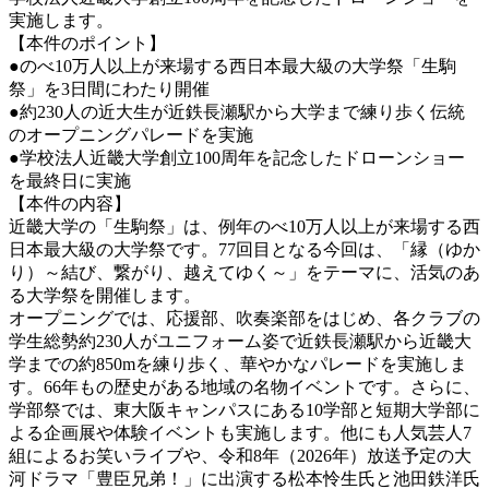
実施します。
【本件のポイント】
●のべ10万人以上が来場する西日本最大級の大学祭「生駒
祭」を3日間にわたり開催
●約230人の近大生が近鉄長瀬駅から大学まで練り歩く伝統
のオープニングパレードを実施
●学校法人近畿大学創立100周年を記念したドローンショー
を最終日に実施
【本件の内容】
近畿大学の「生駒祭」は、例年のべ10万人以上が来場する西
日本最大級の大学祭です。77回目となる今回は、「縁（ゆか
り）～結び、繋がり、越えてゆく～」をテーマに、活気のあ
る大学祭を開催します。
オープニングでは、応援部、吹奏楽部をはじめ、各クラブの
学生総勢約230人がユニフォーム姿で近鉄長瀬駅から近畿大
学までの約850mを練り歩く、華やかなパレードを実施しま
す。66年もの歴史がある地域の名物イベントです。さらに、
学部祭では、東大阪キャンパスにある10学部と短期大学部に
よる企画展や体験イベントも実施します。他にも人気芸人7
組によるお笑いライブや、令和8年（2026年）放送予定の大
河ドラマ「豊臣兄弟！」に出演する松本怜生氏と池田鉄洋氏