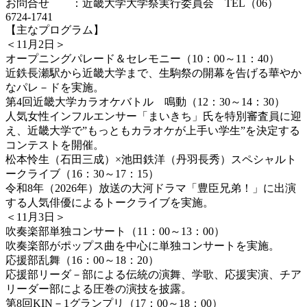
お問合せ ：近畿大学大学祭実行委員会 TEL（06）
6724-1741
【主なプログラム】
＜11月2日＞
オープニングパレード＆セレモニー（10：00～11：40）
近鉄長瀬駅から近畿大学まで、生駒祭の開幕を告げる華やか
なパレ－ドを実施。
第4回近畿大学カラオケバトル 鳴動（12：30～14：30）
人気女性インフルエンサー「まいきち」氏を特別審査員に迎
え、近畿大学で”もっともカラオケが上手い学生”を決定する
コンテストを開催。
松本怜生（石田三成）×池田鉄洋（丹羽長秀）スペシャルト
ークライブ（16：30～17：15）
令和8年（2026年）放送の大河ドラマ「豊臣兄弟！」に出演
する人気俳優によるトークライブを実施。
＜11月3日＞
吹奏楽部単独コンサート（11：00～13：00）
吹奏楽部がポップス曲を中心に単独コンサートを実施。
応援部乱舞（16：00～18：20）
応援部リーダ－部による伝統の演舞、学歌、応援実演、チア
リーダー部による圧巻の演技を披露。
第8回KIN－1グランプリ（17：00～18：00）