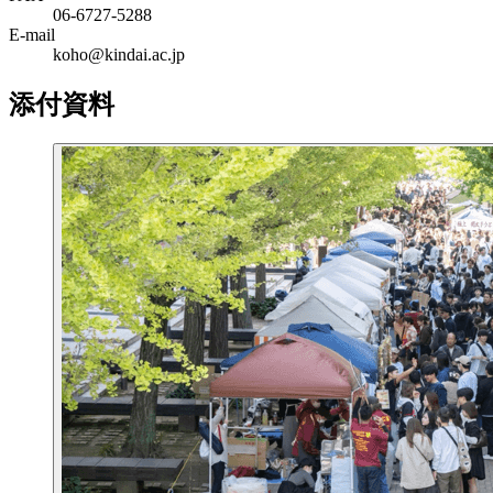
06‐6727‐5288
E-mail
koho@kindai.ac.jp
添付資料