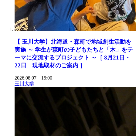
【 玉川大学】北海道・森町で地域創生活動を
実施 ～ 学生が森町の子どもたちと「木」をテ
ーマに交流するプロジェクト ～［ 8月21日・
22日 現地取材のご案内 ］
2026.08.07 15:00
玉川大学