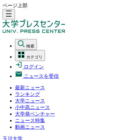
ページ上部
density_medium
検索
カテゴリ
ログイン
ニュースを受信
最新ニュース
ランキング
大学ニュース
小中高ニュース
大学発ベンチャー
ニュース特集
動画ニュース
玉川大学