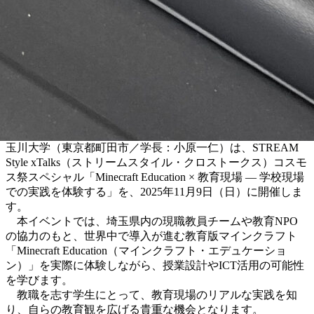
玉川大学（東京都町田市／学長：小原一仁）は、STREAM
Style xTalks（ストリームスタイル・クロストークス）コスモ
ス祭スペシャル「Minecraft Education × 教育現場 — 学校現場
での実践を体験する」を、2025年11月9日（日）に開催しま
す。
本イベントでは、埼玉県内の現職教員チームや教育NPO
の協力のもと、世界中で導入が進む教育版マインクラフト
「Minecraft Education（マインクラフト・エデュケーショ
ン）」を実際に体験しながら、授業設計やICT活用の可能性
を学びます。
教職を志す学生にとって、教育現場のリアルな実践を知
り、自らの教育観を広げる貴重な機会となります。