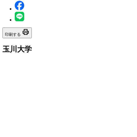
print
印刷する
玉川大学