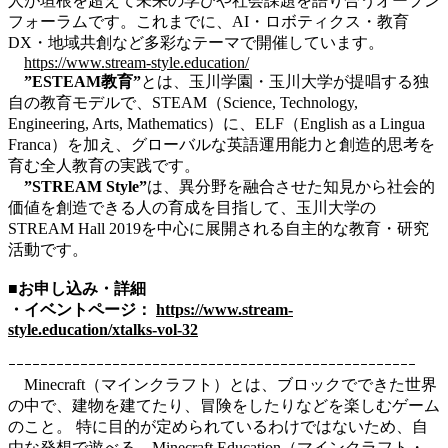
人が垣根を超えて未来の学びや社会課題を語り合うオープン
フォーラムです。これまでに、AI・ロボティクス・教育
DX・地域共創など多彩なテーマで開催しています。
https://www.stream-style.education/
”ESTEAM教育”
とは、玉川学園・玉川大学が提唱する独
自の教育モデルで、STEAM（Science, Technology,
Engineering, Arts, Mathematics）に、ELF（English as a Lingua
Franca）を加え、グローバルな英語運用能力と創造的思考を
育む全人教育の実践です。
”STREAM Style”
は、異分野を融合させた知見から社会的
価値を創造できる人の育成を目指して、玉川大学の
STREAM Hall 2019を中心に展開される自主的な教育・研究
活動です。
■お申し込み・詳細
・イベントページ：
https://www.stream-
style.education/xtalks-vol-32
ｰｰｰｰｰｰｰｰｰｰｰｰｰｰｰｰｰｰｰｰｰｰｰｰｰｰｰｰｰｰｰｰｰｰｰｰｰｰｰｰｰｰｰｰｰｰｰｰｰｰｰ
Minecraft（マインクラフト）とは、ブロックでできた世界
の中で、建物を建てたり、冒険をしたりなどを楽しむゲーム
のこと。 特に目的が定められているわけではないため、自
由な発想で遊べる。Minecraft Education（マインクラフト・