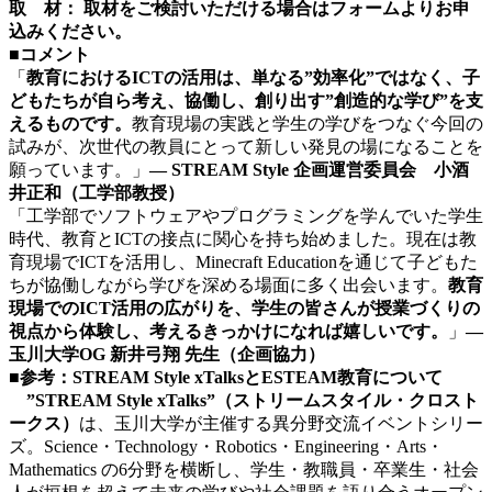
取 材： 取材をご検討いただける場合はフォームよりお申
込みください。
■コメント
「
教育における
ICT
の活用は、単なる”効率化”ではなく、子
どもたちが自ら考え、協働し、創り出す”創造的な学び”を支
えるものです。
教育現場の実践と学生の学びをつなぐ今回の
試みが、次世代の教員にとって新しい発見の場になることを
願っています。」
—
STREAM Style
企画運営委員会 小酒
井正和（工学部教授）
「工学部でソフトウェアやプログラミングを学んでいた学生
時代、教育とICTの接点に関心を持ち始めました。現在は教
育現場でICTを活用し、Minecraft Educationを通じて子どもた
ちが協働しながら学びを深める場面に多く出会います。
教育
現場での
ICT
活用の広がりを、学生の皆さんが授業づくりの
視点から体験し、考えるきっかけになれば嬉しいです。
」
—
玉川大学
OG
新井弓翔
先生（企画協力）
■参考：STREAM Style xTalksとESTEAM教育について
”STREAM Style xTalks”（ストリームスタイル・クロスト
ークス）
は、玉川大学が主催する異分野交流イベントシリー
ズ。Science・Technology・Robotics・Engineering・Arts・
Mathematics の6分野を横断し、学生・教職員・卒業生・社会