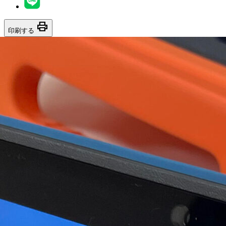
print
印刷する