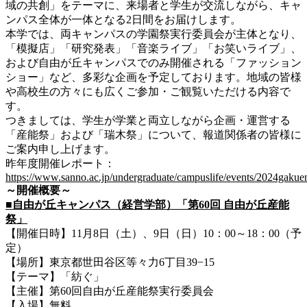
域の共創」をテーマに、来場者と学生が交流しながら、キャ
ンパス全体が一体となる2日間をお届けします。
本学では、両キャンパスの学園祭実行委員会が主体となり、
「模擬店」「研究発表」「音楽ライブ」「お笑いライブ」、
および自由が丘キャンパスでのみ開催される「ファッション
ショー」など、多彩な企画を予定しております。地域の皆様
や高校生の方々にも広くご参加・ご観覧いただける内容で
す。
つきましては、学生が学業と両立しながら企画・運営する
「産能祭」および「瑞木祭」について、報道関係者の皆様に
ご案内申し上げます。
昨年度開催レポート：
https://www.sanno.ac.jp/undergraduate/campuslife/events/2024gakuen
～開催概要～
■自由が丘キャンパス（経営学部）「第60回 自由が丘産能
祭」
【開催日時】11月8日（土）、9日（日）10：00～18：00（予
定）
【場所】東京都世田谷区等々力6丁目39−15
【テーマ】「紡ぐ」
【主催】第60回自由が丘産能祭実行委員会
【入場】無料