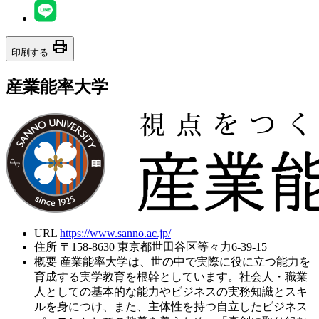
print
印刷する
産業能率大学
URL
https://www.sanno.ac.jp/
住所
〒158-8630 東京都世田谷区等々力6-39-15
概要
産業能率大学は、世の中で実際に役に立つ能力を
育成する実学教育を根幹としています。社会人・職業
人としての基本的な能力やビジネスの実務知識とスキ
ルを身につけ、また、主体性を持つ自立したビジネス