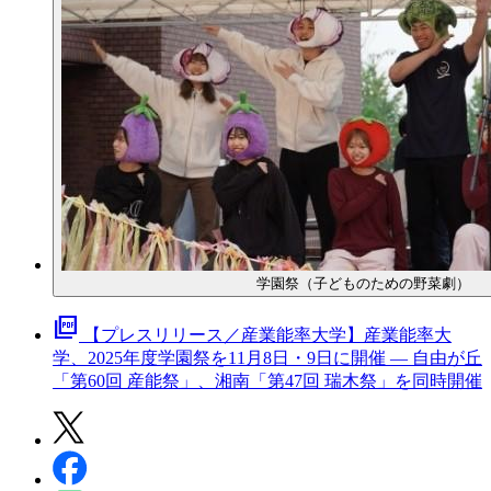
学園祭（子どものための野菜劇）
picture_as_pdf
【プレスリリース／産業能率大学】産業能率大
学、2025年度学園祭を11月8日・9日に開催 ― 自由が丘
「第60回 産能祭」、湘南「第47回 瑞木祭」を同時開催