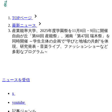
chevron_forward
TOPページ
chevron_forward
最新ニュース
産業能率大学、2025年度学園祭を11月8日・9日に開催
自由が丘「第60回 産能祭」、湘南「第47回 瑞木祭」を
同時開催 ～学生主体の企画で”学びと地域の共創”を体
現、研究発表・音楽ライブ、ファッションショーなど
多彩なプログラム～
ニュースを受信
x
youtube
記事ジャンル