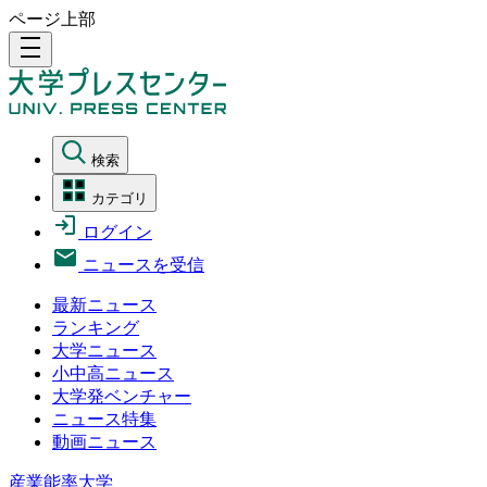
ページ上部
density_medium
検索
カテゴリ
ログイン
ニュースを受信
最新ニュース
ランキング
大学ニュース
小中高ニュース
大学発ベンチャー
ニュース特集
動画ニュース
産業能率大学