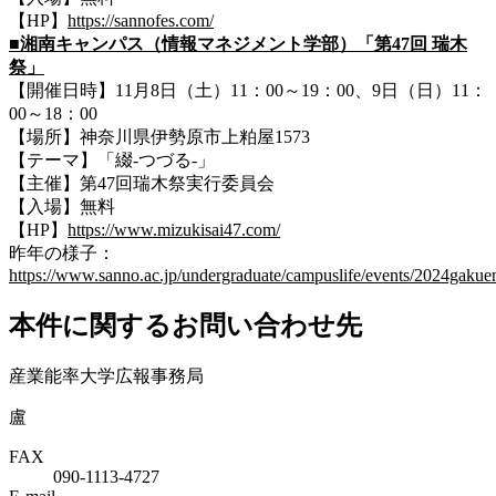
【HP】
https://sannofes.com/
■湘南キャンパス（情報マネジメント学部）「第47回 瑞木
祭」
【開催日時】11月8日（土）11：00～19：00、9日（日）11：
00～18：00
【場所】神奈川県伊勢原市上粕屋1573
【テーマ】「綴-つづる-」
【主催】第47回瑞木祭実行委員会
【入場】無料
【HP】
https://www.mizukisai47.com/
昨年の様子：
https://www.sanno.ac.jp/undergraduate/campuslife/events/2024gakuen
本件に関するお問い合わせ先
産業能率大学広報事務局
盧
FAX
090-1113-4727