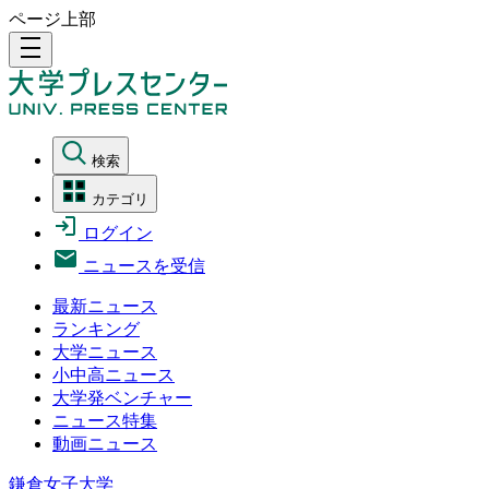
ページ上部
density_medium
検索
カテゴリ
ログイン
ニュースを受信
最新ニュース
ランキング
大学ニュース
小中高ニュース
大学発ベンチャー
ニュース特集
動画ニュース
鎌倉女子大学