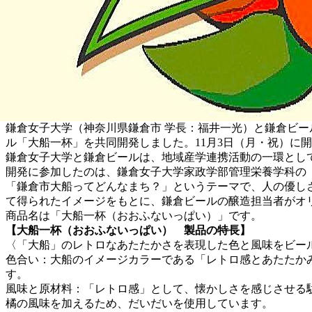
鎌倉女子大学（神奈川県鎌倉市 学長：福井一光）と鎌倉ビー
ル「大船一杯」を共同開発しました。11月3日（月・祝）に
鎌倉女子大学と鎌倉ビールは、地域産学連携活動の一環として
開発に参加したのは、鎌倉女子大学家政学部管理栄養学科の
「鎌倉市大船ってどんなまち？」というテーマで、人の優し
て得られたイメージをもとに、鎌倉ビールの醸造担当者がオ
商品名は「大船一杯（おおふないっぱい）」です。
【大船一杯（おおふないっぱい） 製品の特長】
〈「大船」のレトロなあたたかさを表現した色と風味をビー
色合い：大船のイメージカラーである「レトロ感とあたたか
す。
風味と原材料：「レトロ感」として、懐かしさを感じさせる
橘の風味を加えるため、だいだいを使用しています。