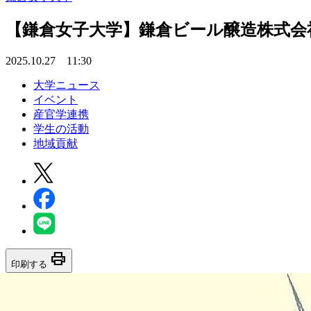
【鎌倉女子大学】鎌倉ビール醸造株式会
2025.10.27 11:30
大学ニュース
イベント
産官学連携
学生の活動
地域貢献
print
印刷する