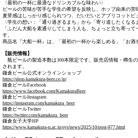
〈最初の一杯に最適なドリンカブルな味わい〉
ビールの苦味が苦手な学生の希望を反映し、ホップ由来の苦
麦芽感はしっかり感じられつつ、だいだいとアプリコットピ
〈学生の想い：「通り過ぎるまち」から「寄り道したくなる
「ふだん大船を素通りしてしまう人も、ちょっと立ち寄って
す。
商品名『大船一杯』は、「最初の一杯から楽しめる」「お酒
【販売情報】
瓶ビールの製造本数は300本限定です。販売店情報・樽生の取
されます。
鎌倉ビール公式オンラインショップ
https://shop.kamakura-beer.co.jp/
鎌倉ビールFacebook
https://www.facebook.com/KamakuraBeer
鎌倉ビールInstagram
https://instagram.com/kamakura_beer
鎌倉ビールTwitter
https://twitter.com/kamakura_beer
鎌倉女子大学HP
https://www.kamakura-u.ac.jp/sys/news/2025/10/post-977.html