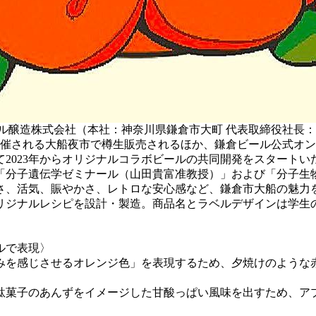
ル醸造株式会社（本社：神奈川県鎌倉市大町 代表取締役社長
開催される大船夜市で樽生販売されるほか、鎌倉ビール公式オ
2023年からオリジナルコラボビールの共同開発をスタート
「分子遺伝学ゼミナール（山田貴富准教授）」および「分子生
さ、活気、賑やかさ、レトロな安心感など、鎌倉市大船の魅力
リジナルレシピを設計・製造。商品名とラベルデザインは学生
ルで表現〉
みを感じさせるオレンジ色」を表現するため、夕焼けのような
駄菓子のあんずをイメージした甘酸っぱい風味を出すため、ア