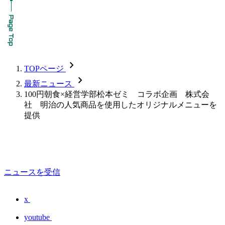
chevron_forward
TOPページ
chevron_forward
最新ニュース
100円朝食×経営学部松本ゼミ コラボ企画 株式会
社 明治の人気商品を使用したオリジナルメニューを
提供
ニュースを受信
x
youtube