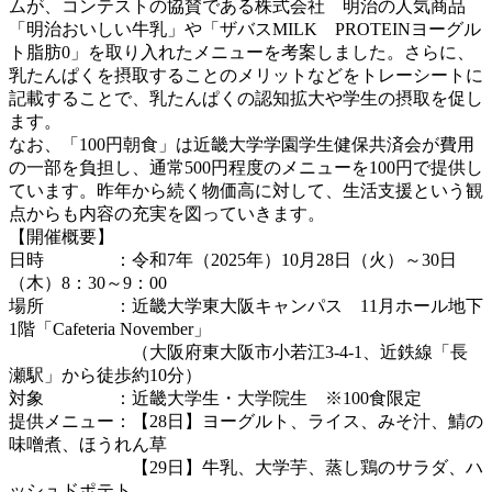
ムが、コンテストの協賛である株式会社 明治の人気商品
「明治おいしい牛乳」や「ザバスMILK PROTEINヨーグル
ト脂肪0」を取り入れたメニューを考案しました。さらに、
乳たんぱくを摂取することのメリットなどをトレーシートに
記載することで、乳たんぱくの認知拡大や学生の摂取を促し
ます。
なお、「100円朝食」は近畿大学学園学生健保共済会が費用
の一部を負担し、通常500円程度のメニューを100円で提供し
ています。昨年から続く物価高に対して、生活支援という観
点からも内容の充実を図っていきます。
【開催概要】
日時 ：令和7年（2025年）10月28日（火）～30日
（木）8：30～9：00
場所 ：近畿大学東大阪キャンパス 11月ホール地下
1階「Cafeteria November」
（大阪府東大阪市小若江3-4-1、近鉄線「長
瀬駅」から徒歩約10分）
対象 ：近畿大学生・大学院生 ※100食限定
提供メニュー：【28日】ヨーグルト、ライス、みそ汁、鯖の
味噌煮、ほうれん草
【29日】牛乳、大学芋、蒸し鶏のサラダ、ハ
ッシュドポテト、