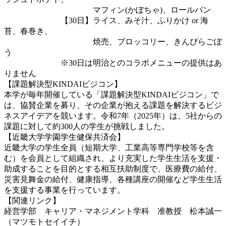
マフィン(かぼちゃ)、ロールパン
【30日】ライス、みそ汁、ふりかけ or 海
苔、春巻き、
焼売、ブロッコリー、きんぴらごぼ
う
※30日は明治とのコラボメニューの提供はあ
りません
【課題解決型KINDAIビジコン】
本学が毎年開催している「課題解決型KINDAIビジコン」で
は、協賛企業を募り、その企業が抱える課題を解決するビジ
ネスアイデアを競います。令和7年（2025年）は、5社からの
課題に対して約300人の学生が挑戦しました。
【近畿大学学園学生健保共済会】
近畿大学の学生全員（短期大学、工業高等専門学校等を含
む）を会員として組織され、より充実した学生生活を支援・
助成することを目的とする相互扶助制度で、医療費の給付、
災害見舞金の給付、健康指導、各種講座の開催など学生生活
を支援する事業を行っています。
【関連リンク】
経営学部 キャリア・マネジメント学科 准教授 松本誠一
（マツモトセイイチ）