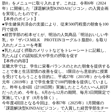
肪0」をメニューに取り入れます。これは、令和6年（2024
年）に開催した「課題解決型KINDAIビジコン」の入賞企画
を実現したものです。
【本件のポイント】
●学生健保共済会の支援により、従来500円程度の朝食を100
円で提供
●経営学部の松本ゼミが、明治の人気商品「明治おいしい牛
乳」や「ザバスMILK PROTEINヨーグルト脂肪0」を取り
入れたメニューを考案
●乳たんぱく摂取のメリットなどをトレーシートに記載し、
乳たんぱくの認知拡大や学生の摂取を促す
【本件の内容】
近畿大学では、学生に栄養バランスのとれた朝食を提供する
ことで食と生活習慣の改善を促し、1限目から意欲的に授業
を受けてもらうことを目的に、平成27年（2015年）から令和
元年（2019年）まで学生食堂で100円朝食を提供していまし
た。昨年も全6回（計18日間）実施したところたいへん好評
だったため、今年も、6月から12月の期間、毎月3日間限定で
実施しています（8月を除く）。
今年度4回目となる今回は、令和7年（2025年）1月開催の
「課題解決型KINDAIビジコン」で入賞した経営学部生チー