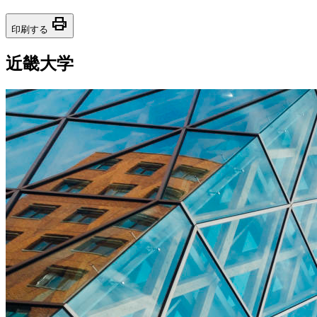
print
印刷する
近畿大学