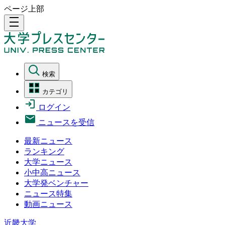
ページ上部
density_medium
検索
カテゴリ
ログイン
ニュースを受信
最新ニュース
ランキング
大学ニュース
小中高ニュース
大学発ベンチャー
ニュース特集
動画ニュース
近畿大学