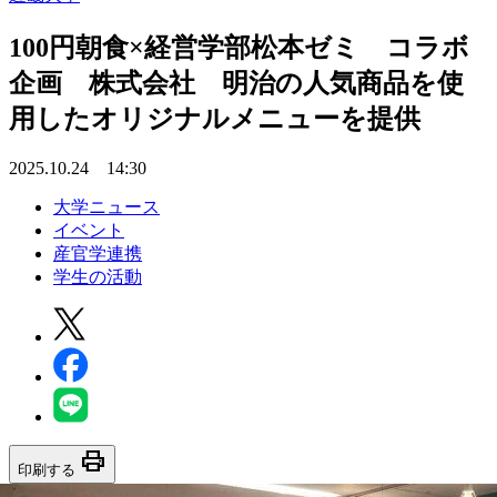
100円朝食×経営学部松本ゼミ コラボ
企画 株式会社 明治の人気商品を使
用したオリジナルメニューを提供
2025.10.24 14:30
大学ニュース
イベント
産官学連携
学生の活動
print
印刷する