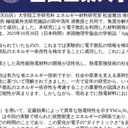
天白区）大学院工学研究科 エネルギー材料研究室 松波雅治 准
所 極端紫外光研究施設の田中清尚 准教授と共同で、角度分解
めて成功しました。本研究により電子散乱を利用した材料開発
年10月20日（日本時間）米国物理学協会の学術誌「Applied P
知られていたものの、これまでは実験的に電子散乱の情報を検
散乱のエネルギー依存性を検出することに成功した。これにより
源とした高性能熱電材料の開発が活性化し、熱電変換技術の社
は有力な省エネルギー技術ですが、社会や産業を支える基幹
存性に基づいて理解されてきました。一方で近年の研究から、い
子散乱のエネルギー依存性を考慮することの重要性が認識され
可能性が高まります。しかしながら、現在までに熱電材料にお
を用いて、近藤効果によって異常な熱電特性を示すYbCu
₂
Si
₂
）は今回の実験で得られた状態密度とエネルギーの関係であり
での時間のことであり、この変化が電子の”ダイナミックさ”を