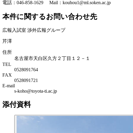
電話：046-858-1629 Mail：kouhou1
@
ml.soken.ac.jp
本件に関するお問い合わせ先
広報入試室 渉外広報グループ
芹澤
住所
名古屋市天白区久方２丁目１２－１
TEL
0528091764
FAX
0528091721
E-mail
s-koho@toyota-ti.ac.jp
添付資料