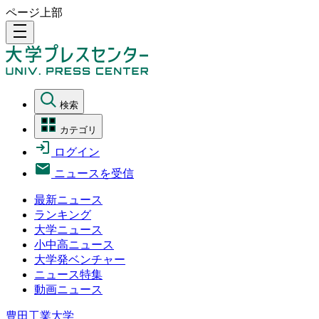
ページ上部
density_medium
検索
カテゴリ
ログイン
ニュースを受信
最新ニュース
ランキング
大学ニュース
小中高ニュース
大学発ベンチャー
ニュース特集
動画ニュース
豊田工業大学