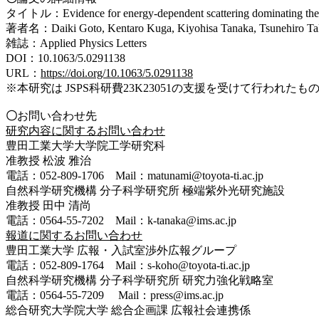
タイトル：Evidence for energy-dependent scattering do
著者名：Daiki Goto, Kentaro Kuga, Kiyohisa Tanaka, Tsunehiro Ta
雑誌：Applied Physics Letters
DOI：10.1063/5.0291138
URL：
https://doi.org/10.1063/5.0291138
※本研究は JSPS科研費23K23051の支援を受けて行われたも
〇
お問い合わせ先
研究内容に関するお問い合わせ
豊田工業大学大学院工学研究科
准教授 松波 雅治
電話：052-809-1706 Mail：matunami@toyota-ti.ac.jp
自然科学研究機構 分子科学研究所 極端紫外光研究施設
准教授 田中 清尚
電話：0564-55-7202 Mail：k-tanaka@ims.ac.jp
報道に関するお問い合わせ
豊田工業大学 広報・入試室渉外広報グループ
電話：052-809-1764 Mail：s-koho@toyota-ti.ac.jp
自然科学研究機構 分子科学研究所 研究力強化戦略室
電話：0564-55-7209 Mail：press
@
ims.ac.jp
総合研究大学院大学 総合企画課 広報社会連携係