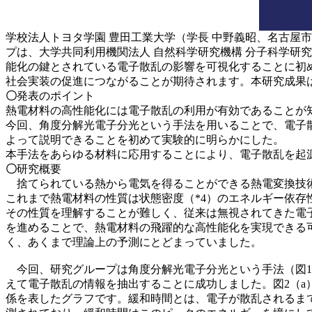
学校法人トヨタ学園 豊田工業大学（学長 中野義昭、名古屋市
プは、大学共同利用機関法人 自然科学研究機構 分子科学研究
能化の鍵とされている電子散乱の影響を可視化することに初
社会実装の促進につながることが期待されます。本研究成果は、2025
〇
発表のポイント
熱電材料の高性能化には電子散乱の利用が有効であることが
今回、角度分解光電子分光という手法を用いることで、電子
よって説明できることを初めて実験的に明らかにした。
本手法をあらゆる材料に応用することにより、電子散乱を起
〇
研究概要
捨てられている熱から電気を得ることができる熱電変換技術
これまで熱電材料の性質は状態密度（*4）のエネルギー依
その性質を理解することが難しく、従来は無視されてきた電
を進めることで、熱電材料の飛躍的な高性能化を実現できる
く、あくまで理論上の予測にとどまっていました。
今回、研究グループは角度分解光電子分光という手法（図1）
えて電子散乱の情報を抽出することに成功しました。図2（a
係を表したグラフです。緩和時間とは、電子が散乱されるま