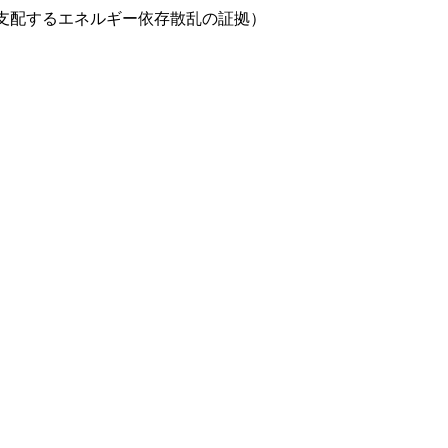
s（重い電子系の熱電現象を支配するエネルギー依存散乱の証拠）