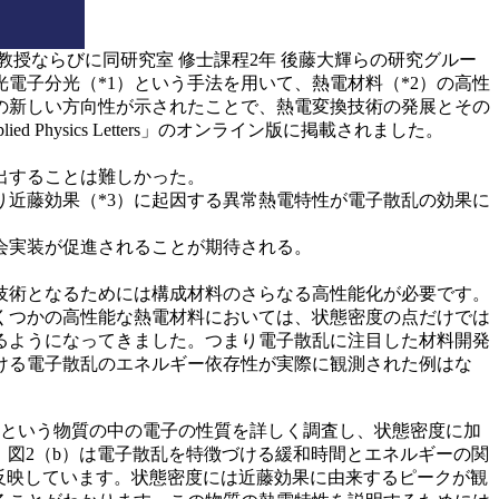
教授ならびに同研究室 修士課程2年 後藤大輝らの研究グルー
光電子分光（*1）という手法を用いて、熱電材料（*2）の高性
の新しい方向性が示されたことで、熱電変換技術の発展とその
hysics Letters」のオンライン版に掲載されました。
出することは難しかった。
近藤効果（*3）に起因する異常熱電特性が電子散乱の効果に
会実装が促進されることが期待される。
技術となるためには構成材料のさらなる高性能化が必要です。
くつかの高性能な熱電材料においては、状態密度の点だけでは
るようになってきました。つまり電子散乱に注目した材料開発
ける電子散乱のエネルギー依存性が実際に観測された例はな
という物質の中の電子の性質を詳しく調査し、状態密度に加
、図2（b）は電子散乱を特徴づける緩和時間とエネルギーの関
反映しています。状態密度には近藤効果に由来するピークが観