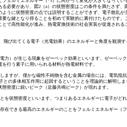
てフェルミエネルギー（*5）に向かって変化が大きくなってい
る必要があり、図2（a）の状態密度はこの条件を満たさず、
のように状態密度の点では説明することができず、電子散乱が
要な鍵となり得ることを初めて実験的に裏付けたものです。
ことで高性能化が進み、熱電変換技術の社会実装が促進される
、飛び出てくる電子（光電効果）のエネルギーと角度を観測す
電力）が生じる現象をゼーベック効果といいます。ゼーベック
電を行う素子に用いられる材料が熱電材料です。
しますが、僅かな磁性不純物を含む金属の場合には、電気抵抗が
電子との多体相互作用に起因するということを理論的に解明しま
状態密度に鋭いピーク（近藤共鳴ピーク）が現れます。
とを状態密度といいます。つまりあるエネルギーに電子がどれ
存在できる最高のエネルギーのことをフェルミエネルギー（フ