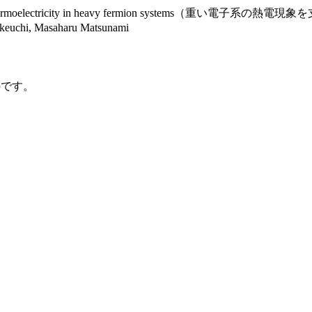
minating thermoelectricity in heavy fermion system
keuchi, Masaharu Matsunami
のです。