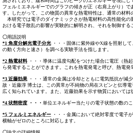
測されており、緩和時間はこのピークのエネルギーを境にし
フェルミエネルギーでのグラフの傾きが正（右肩上がり）であ
す。したがって、この物質の異常な熱電特性は、通常の材料
本研究では電子のダイナミックさが熱電材料の高性能化の重
おける電子散乱の影響が実験的に解明され、それを制御する
〇
用語説明
*1
角度分解光電子分光
・・・固体に紫外線やX線を照射して
の動く方向と速さ）を調べる実験手法を指します。
*2
熱電材料
・・・導体に温度勾配をつけた場合に電圧（熱起
ら発電することができます。これを熱電発電と呼び、熱電発
*3
近藤効果
・・・
通常の金属は冷却とともに電気抵抗が減少
故・近藤淳 博士は、この異常が不純物の局在スピンと伝導
広く知られています。また、近藤効果を示す物質においては
*4
状態密度
・・・
単位エネルギー当たりの電子状態の数のこ
*5
フェルミエネルギー
・・・
金属において絶対零度で電子が
横軸がゼロのところに対応します。
〇
論文の詳細情報