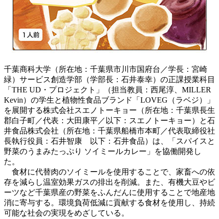
千葉商科大学（所在地：千葉県市川市国府台／学長：宮崎
緑）サービス創造学部（学部長：石井泰幸）の正課授業科目
「THE UD・プロジェクト」（担当教員：西尾淳、MILLER
Kevin）の学生と植物性食品ブランド「LOVEG（ラベジ）」
を展開する株式会社スエノトーキョー（所在地：千葉県長生
郡白子町／代表：大田康平／以下：スエノトーキョー）と石
井食品株式会社（所在地：千葉県船橋市本町／代表取締役社
長執行役員：石井智康 以下：石井食品）は、「スパイスと
野菜のうまみたっぷり ソイミールカレー」を協働開発し
た。
食材に代替肉のソイミールを使用することで、家畜への依
存を減らし温室効果ガスの排出を削減。また、有機大豆やビ
ーツなど千葉県産の野菜をふんだんに使用することで地産地
消に寄与する。環境負荷低減に貢献する食材を使用し、持続
可能な社会の実現をめざしている。