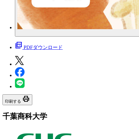
picture_as_pdf
PDFダウンロード
print
印刷する
千葉商科大学