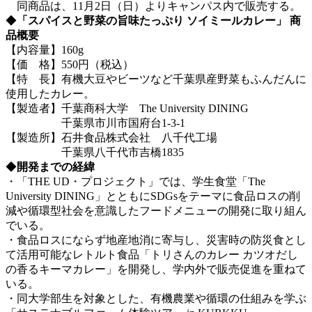
同商品は、
11月2日（日）よりキャンパス内で販売する。
◆
「スパイスと野菜の旨味たっぷり ソイミールカレー」 商
品概要
【内容量】160g
【価 格】550円（税込）
【特 長】有機大豆やビーツなど千葉県産野菜もふんだんに
使用したカレー。
【製造者】千葉商科大学 The University DINING
千葉県市川市国府台1-3-1
【製造所】石井食品株式会社 八千代工場
千葉県八千代市吉橋1835
◆
開発までの経緯
・「THE UD・プロジェクト」では、学生食堂「The
University DINING」とともにSDGsをテーマに食品ロスの削
減や循環型社会を意識したフードメニューの開発に取り組ん
でいる。
・食品ロスにならず地産地消に寄与し、災害時の防災食とし
て活用可能なレトルト食品「トリさんのカレー カツオだし
の香るキーマカレー」を開発し、学内外で販売促進を重ねて
いる。
・同大学部生を対象とした、有機農業や循環の仕組みを学ぶ