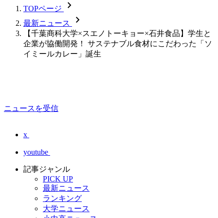
chevron_forward
TOPページ
chevron_forward
最新ニュース
【千葉商科大学×スエノトーキョー×石井食品】学生と
企業が協働開発！ サステナブル食材にこだわった「ソ
イミールカレー」誕生
ニュースを受信
x
youtube
記事ジャンル
PICK UP
最新ニュース
ランキング
大学ニュース