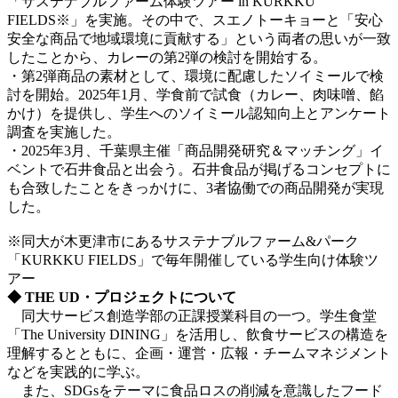
「サステナブルファーム体験ツアー in KURKKU
FIELDS※」を実施。その中で、スエノトーキョーと「安心
安全な商品で地域環境に貢献する」という両者の思いが一致
したことから、カレーの第2弾の検討を開始する。
・第2弾商品の素材として、環境に配慮したソイミールで検
討を開始。2025年1月、学食前で試食（カレー、肉味噌、餡
かけ）を提供し、学生へのソイミール認知向上とアンケート
調査を実施した。
・2025年3月、千葉県主催「商品開発研究＆マッチング」イ
ベントで石井食品と出会う。石井食品が掲げるコンセプトに
も合致したことをきっかけに、3者協働での商品開発が実現
した。
※同大が木更津市にあるサステナブルファーム&パーク
「KURKKU FIELDS」で毎年開催している学生向け体験ツ
アー
◆
THE UD・プロジェクトについて
同大サービス創造学部の正課授業科目の一つ。学生食堂
「The University DINING」を活用し、飲食サービスの構造を
理解するとともに、企画・運営・広報・チームマネジメント
などを実践的に学ぶ。
また、SDGsをテーマに食品ロスの削減を意識したフード