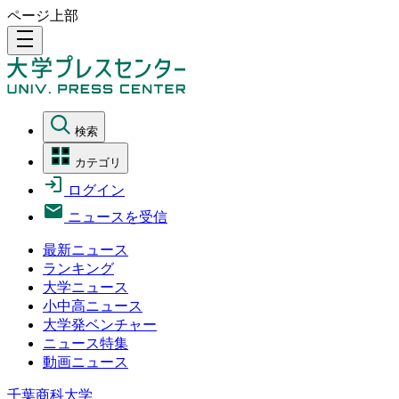
ページ上部
density_medium
検索
カテゴリ
ログイン
ニュースを受信
最新ニュース
ランキング
大学ニュース
小中高ニュース
大学発ベンチャー
ニュース特集
動画ニュース
千葉商科大学