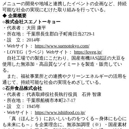
メニューの開発や地域と連携したイベントの企画など、持続
可能な社会の実現にむけた取り組みを行っている。
◆
企業概要
○株式会社スエノトーキョー
・代表者： 大田 康平
・所在地： 千葉県長生郡白子町南日当2729-1
・設 立： 2014年
・Webサイト：
https://www.suenotokyo.com/
・LOVEG（ラベジ）Webサイト：
https://loveg.jp/
自社工場での製造にこだわり、国産有機JAS認証の大豆を
使用した無添加・高品質なソイミートを製造・販売してい
る。
また、福祉事業所との連携やクリーンエネルギーの活用を
通じて、持続可能な社会の実現をめざしている。
○石井食品株式会社
・代表者： 代表取締役社長執行役員 石井 智康
・所在地： 千葉県船橋市本町2-7-17
・設 立： 1945年
・Webサイト：
https://www.ishiifood.co.jp/
「真（ほんとう）においしいものをつくる～身体にも心に
も未来にも～」を企業理念に、無添加調理（※）・国産素材