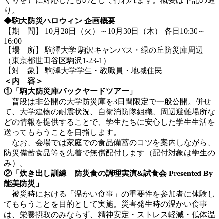
くりを）に対応したものとして行われます。概要は下記の通
り。
◆駒大防災ハロウィン
企画概要
【期 間】 10月28日（火）～10月30日（木） 各日10:30～
16:00
【場 所】 駒澤大学 駒沢キャンパス・緑の丘防災庫周辺
（東京都世田谷区駒沢1-23-1）
【対 象】 駒澤大学学生・教職員・地域住民
＜内 容＞
①「駒大防災庫バックヤードツアー」
普段は非公開の大学防災庫を3日間限定で一般公開。併せ
て、大学建物の耐震状況、自衛消防隊組織、周辺避難場所な
どの情報を提供することで、学生たちに安心した学生生活を
送ってもらうことを目指します。
なお、会場では家庭での食品備蓄のコツを案内しながら、
防災備蓄食品等を先着で無償配付します（配付対象は学生の
み）。
②「炊き出し訓練 防災食の調理実演
&
試食会
Presented By
能美防災」
被災時における「温かい食事」の重要性を参加者に体験し
てもらうことを目的として実施。災害発生時の温かい食事
は、栄養摂取のみならず、精神安定・ストレス軽減・低体温