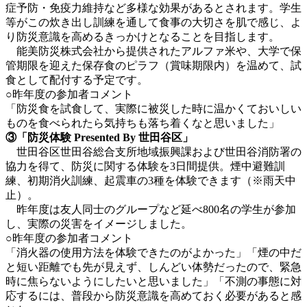
症予防・免疫力維持など多様な効果があるとされます。学生
等がこの炊き出し訓練を通して食事の大切さを肌で感じ、よ
り防災意識を高めるきっかけとなることを目指します。
能美防災株式会社から提供されたアルファ米や、大学で保
管期限を迎えた保存食のピラフ
（賞味期限内）
を温めて、試
食として配付する予定です。
○昨年度の参加者コメント
「防災食を試食して、実際に被災した時に温かくておいしい
ものを食べられたら気持ちも落ち着くなと思いました」
③「防災体験
Presented By
世田谷区」
世田谷区世田谷総合支所地域振興課および世田谷消防署の
協力を得て、防災に関する体験を3日間提供。煙中避難訓
練、初期消火訓練、起震車の3種を体験できます（※雨天中
止）。
昨年度は友人同士のグループなど延べ800名の学生が参加
し、実際の災害をイメージしました。
○昨年度の参加者コメント
「消火器の使用方法を体験できたのがよかった」「煙の中だ
と短い距離でも先が見えず、しんどい体勢だったので、緊急
時に焦らないようにしたいと思いました」「不測の事態に対
応するには、普段から防災意識を高めておく必要があると感