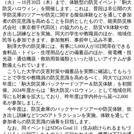
（火）～10月30日（木）まで、体験型の防災イベント「駒大
防災ハロウィン」を開催します。これは、普段は非公開の大
学防災庫のツアーや防災に関する擬似体験などを通して参加
者の防災意識を高めることを目的としたもので、能美防災株
式会社（東京都千代田区）の協力のもと、防災VR体験や炊
き出し訓練などを実施。同大の学生や教職員のほか、地域住
民等も参加できます。参加無料、事前申し込み不要。
駒澤大学の防災庫には、有事に5,000人が3日間滞在できる
食料品・トイレ・生理用品などの備蓄品のほか、発電機・投
光器・通信機器・救助用装備類といった珍しいアイテムが多
数備えられています。
こうした大学の災害対策や備蓄品を実際に確認してもらう
ことで学生や教職員の防災意識を高めるべく、同大では2023
年度に「駒大防災庫バックヤードツアー＆防災体験」を初開
催。
2024年度からは「駒大防災ハロウィン」として地域住民
等にも対象を拡大しており、昨年度は学内外から延べ2,000
名が参加しました。
今年度は、防災倉庫のバックヤードツアーや防災体験、炊
き出し訓練など5つのアトラクションを実施。体験を通して
参加者らの防災意識の涵養を目指します。
なお、同イベントはSDGs Goal 11（住み続けられるまちづ