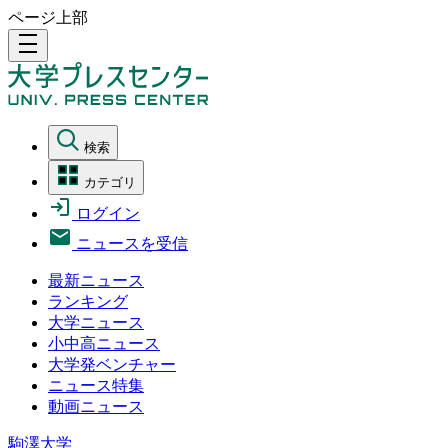
ページ上部
density_medium
検索
カテゴリ
ログイン
ニュースを受信
最新ニュース
ランキング
大学ニュース
小中高ニュース
大学発ベンチャー
ニュース特集
動画ニュース
駒澤大学