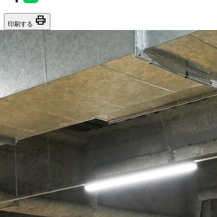
print
印刷する