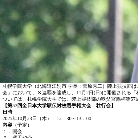
札幌学院大学（北海道江別市 学長：菅原秀二）陸上競技部は、
会」において、８連覇を達成し、11月2日(日)に開催される
ついては、札幌学院大学では、陸上競技部の秩父宮賜杯第5
【
第57回全日本大学駅伝対校選手権大会 壮行会
】
日時
2025年10月23日（木） 12：30～13：00
内容
（予定）
１
．
開会
２．選手紹介