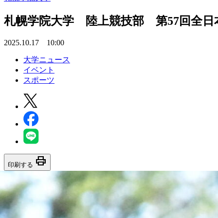
札幌学院大学 陸上競技部 第57回全
2025.10.17 10:00
大学ニュース
イベント
スポーツ
print
印刷する