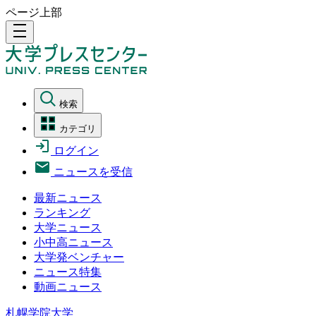
ページ上部
density_medium
検索
カテゴリ
ログイン
ニュースを受信
最新ニュース
ランキング
大学ニュース
小中高ニュース
大学発ベンチャー
ニュース特集
動画ニュース
札幌学院大学