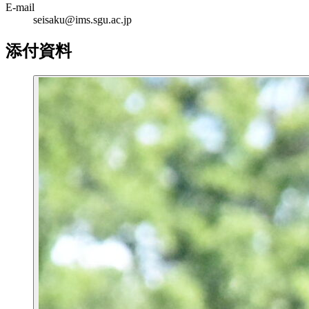
E-mail
seisaku@ims.sgu.ac.jp
添付資料