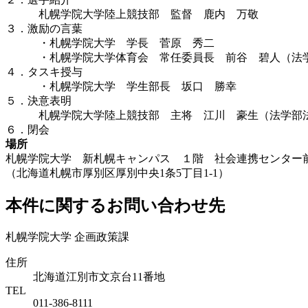
札幌学院大学陸上競技部 監督 鹿内 万敬
３．激励の言葉
・札幌学院大学 学長 菅原 秀二
・札幌学院大学体育会 常任委員長 前谷 碧人（法学
４．タスキ授与
・札幌学院大学 学生部長 坂口 勝幸
５．決意表明
札幌学院大学陸上競技部 主将 江川 豪生（法学部法
６．閉会
場所
札幌学院大学 新札幌キャンパス １階 社会連携センター
（北海道札幌市厚別区厚別中央1条5丁目1-1）
本件に関するお問い合わせ先
札幌学院大学 企画政策課
住所
北海道江別市文京台11番地
TEL
011-386-8111