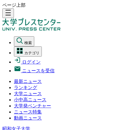
ページ上部
density_medium
検索
カテゴリ
ログイン
ニュースを受信
最新ニュース
ランキング
大学ニュース
小中高ニュース
大学発ベンチャー
ニュース特集
動画ニュース
昭和女子大学