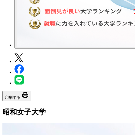
print
印刷する
昭和女子大学