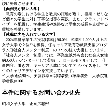
びに発展させます。
【面倒見が良い大学】
教育の場における学生と教員の距離が近く、授業・ゼミな
ど個々の学生に対し丁寧な指導を実践。また、クラスアドバ
イザーを配置し、学生生活や進路など学生の成長を支援する
環境を整備しています。
【就職に力を入れている大学】
2024年度卒業生の実就職率は96.0%、卒業生1,000人以上の
女子大学で２位*³を獲得。①キャリア教育②就職支援プログ
ラム③社会人メンター制度、の３つの柱で支援しています。
「社会人メンター制度」では、卒業生以外も含む社会人女性
約350人がメンターとして登録し、ロールモデルとして、仕
事内容、働き方、キャリア形成についてアドバイスをし、学
生のキャリアデザインを支援しています。
*³ 大学通信調べ。実就職率＝就職者数÷(卒業者数－大学院進
学者数)×100
本件に関するお問い合わせ先
昭和女子大学 企画広報部