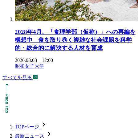
2028年4月、「食理学部（仮称）」への再編を
構想中 食を取り巻く複雑な社会課題を科学
的・総合的に解決する人材を育成
2026.08.03 12:00
昭和女子大学
すべてを見る
chevron_forward
TOPページ
chevron_forward
最新ニュース