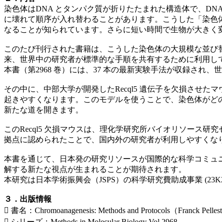
染色体はDNA とタンパク質が折りたたまれた構造体で、D
に壊れて順序が入れ替わることがあります。こうした「染色
なることが知られています。さらに短い時間で生物が大きく
このたび刊行された書籍は、こうした染色体の大規模な並び替えを研究す
来、世界中の研究者が標準的な手順を共有するために利用し
本書（第2968 巻）には、37 本の最新実験手法が収録さ
その中に、中部大学が開発したRecql5 遺伝子を欠損させた
起きやすくなります。このモデルを使うことで、染色体がど
新たな道を開きます。
このRecql5 欠損マウスは、理化学研究所バイオリソース研
拠点に認められたことで、国内外の研究者が利用しやすくな
本書を通じて、日本発の研究リソースが国際的な科学コミュ
解する新たな視点が生まれることが期待されます。
本研究は日本学術振興会（JSPS）の科学研究費助成事業 (2
３．出版情報
 書名：Chromoanagenesis: Methods and Protocols（Franck Pelle
 シリーズ：Methods in Molecular Biology Vol.2968