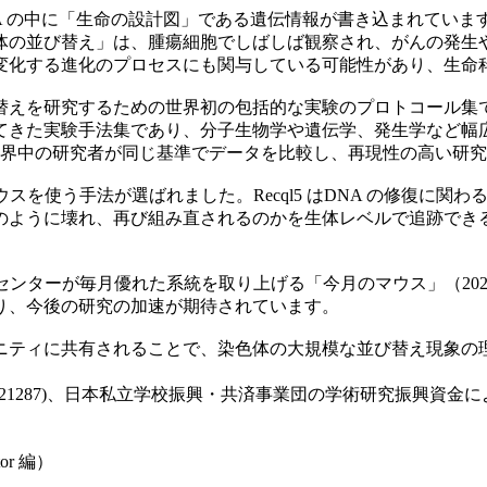
NA の中に「生命の設計図」である遺伝情報が書き込まれてい
体の並び替え」は、腫瘍細胞でしばしば観察され、がんの発生
変化する進化のプロセスにも関与している可能性があり、生命
るための世界初の包括的な実験のプロトコール集です。Methods in
てきた実験手法集であり、分子生物学や遺伝学、発生学など幅広
れ、世界中の研究者が同じ基準でデータを比較し、再現性の高い研
マウスを使う手法が選ばれました。Recql5 はDNA の修復
のように壊れ、再び組み直されるのかを生体レベルで追跡でき
究センターが毎月優れた系統を取り上げる「今月のマウス」（20
り、今後の研究の加速が期待されています。
ニティに共有されることで、染色体の大規模な並び替え現象の
3K21287)、日本私立学校振興・共済事業団の学術研究振興資
stor 編）