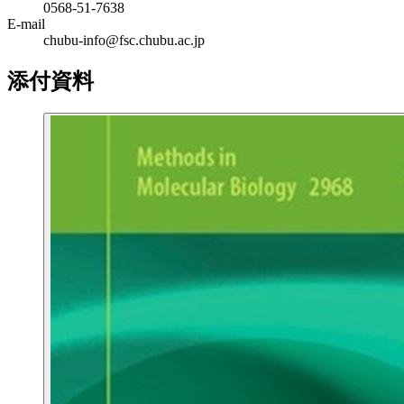
0568-51-7638
E-mail
chubu-info@fsc.chubu.ac.jp
添付資料