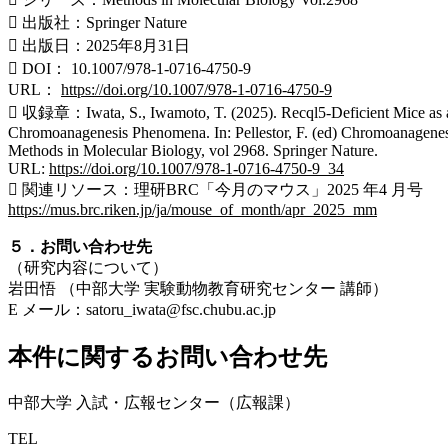
 出版社：Springer Nature
 出版日：2025年8月31日
 DOI： 10.1007/978-1-0716-4750-9
URL：
https://doi.org/10.1007/978-1-0716-4750-9
 収録章：Iwata, S., Iwamoto, T. (2025). Recql5-Deficient Mice as 
Chromoanagenesis Phenomena. In: Pellestor, F. (ed) Chromoanagenes
Methods in Molecular Biology, vol 2968. Springer Nature.
URL:
https://doi.org/10.1007/978-1-0716-4750-9_34
 関連リソース：理研BRC「今月のマウス」2025 年4 月号
https://mus.brc.riken.jp/ja/mouse_of_month/apr_2025_mm
５．お問い合わせ先
（研究内容について）
岩田悟 （中部大学 実験動物教育研究センター 講師）
E メール：satoru_iwata@fsc.chubu.ac.jp
本件に関するお問い合わせ先
中部大学 入試・広報センター（広報課）
TEL