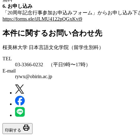
6. お申し込み
「20周年記念行事参加お申込みフォーム」からお申し込み下
https://forms.gle/iJLMU4122pQGxKvi9
本件に関するお問い合わせ先
桜美林大学 日本言語文化学院（留学生別科）
TEL
03-3366-0232 （平日9時〜17時）
E-mail
rywx@obirin.ac.jp
print
印刷する