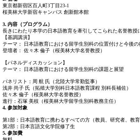
東京都新宿区百⼈町3丁⽬23-1
桜美林⼤学新宿キャンパス 創新館本館
3. 内容（プログラム）
長きにわたり本学の日本語教育を牽引してこられた名誉教授
【基調講演】
テーマ： ⽇本語教育における留学⽣別科の位置付けと今後の
登壇者： 佐々木 倫子（桜美林大学名誉教授）
【パネルディスカッション】
テーマ： ⽇本語教育における留学⽣別科の課題と展望
パネリスト：周 航 氏（北陸大学常勤監事）
浅井 尚子 氏（拓殖大学別科日本語教育課程 別科長補佐）
佐々木 倫子（桜美林大学名誉教授）
進行：石塚 美枝（桜美林⼤学留学⽣別科教務主任）
4. 参加対象
第1部：日本語教育に携わるすべての方（教員、研究者、教
第2部：日本言語文化学院修了生
5. 参加費
無料