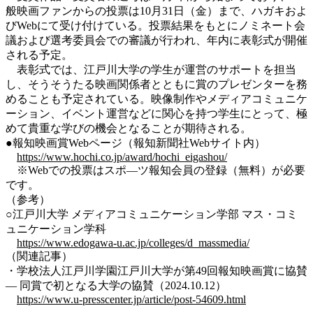
般映画ファンからの投票は10月31日（金）まで、ハガキおよ
びWebにて受け付けている。投票結果をもとにノミネート会
議および選考委員会での審議が行われ、年内に表彰式が開催
される予定。
表彰式では、江戸川大学の学生が運営のサポートを担当
し、そうそうたる映画関係者とともに賞のプレゼンターを務
めることも予定されている。映像制作やメディアコミュニケ
ーション、イベント運営などに関心を持つ学生にとって、極
めて貴重な学びの機会となることが期待される。
●報知映画賞Webページ（報知新聞社Webサイト内）
https://www.hochi.co.jp/award/hochi_eigashou/
※Webでの投票はスポ―ツ報知会員の登録（無料）が必要
です。
（参考）
○江戸川大学 メディアコミュニケーション学部 マス・コミ
ュニケーション学科
https://www.edogawa-u.ac.jp/colleges/d_massmedia/
（関連記事）
・学校法人江戸川学園江戸川大学が第49回報知映画賞に協賛
― 同賞で初となる大学の協賛（2024.10.12）
https://www.u-presscenter.jp/article/post-54609.html