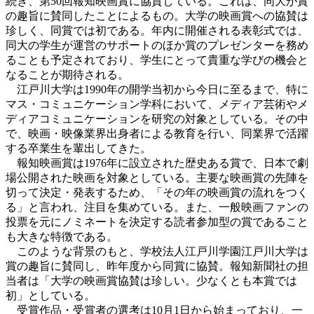
続き、第50回報知映画賞に協賛している。これは、同大が賞
の趣旨に賛同したことによるもの。大学の映画賞への協賛は
珍しく、同賞では初である。年内に開催される表彰式では、
同大の学生が運営のサポートのほか賞のプレゼンターを務め
ることも予定されており、学生にとって貴重な学びの機会と
なることが期待される。
江戸川大学は1990年の開学当初から今日に至るまで、特に
マス・コミュニケーション学科において、メディア芸術やメ
ディアコミュニケーションを研究の対象としている。その中
で、映画・映像業界出身者による教育を行い、同業界で活躍
する卒業生を輩出してきた。
報知映画賞は1976年に設立された歴史ある賞で、日本で劇
場公開された映画を対象としている。主要な映画賞の先陣を
切って決定・発表するため、「その年の映画賞の流れをつく
る」と言われ、注目を集めている。また、一般映画ファンの
投票を元にノミネートを決定する読者参加型の賞であること
も大きな特徴である。
このような背景のもと、学校法人江戸川学園江戸川大学は
賞の趣旨に賛同し、昨年度から同賞に協賛。報知新聞社の担
当者は「大学の映画賞協賛は珍しい。少なくとも本賞では
初」としている。
受賞作品・受賞者の選考は10月1日から始まっており、一