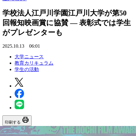
学校法人江戸川学園江戸川大学が第50
回報知映画賞に協賛 ― 表彰式では学生
がプレゼンターも
2025.10.13 06:01
大学ニュース
教育カリキュラム
学生の活動
print
印刷する