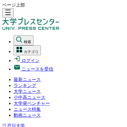
ページ上部
density_medium
検索
カテゴリ
ログイン
ニュースを受信
最新ニュース
ランキング
大学ニュース
小中高ニュース
大学発ベンチャー
ニュース特集
動画ニュース
江戸川大学