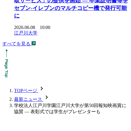
取サービス」の提供を開始 ― 卒業証明書等を
セブン-イレブンのマルチコピー機で発行可能
に
2026.06.08 10:00
江戸川大学
すべてを見る
chevron_forward
TOPページ
chevron_forward
最新ニュース
学校法人江戸川学園江戸川大学が第50回報知映画賞に
協賛 ― 表彰式では学生がプレゼンターも