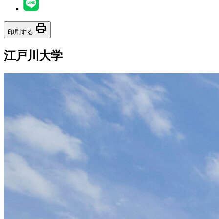
print
印刷する
江戸川大学