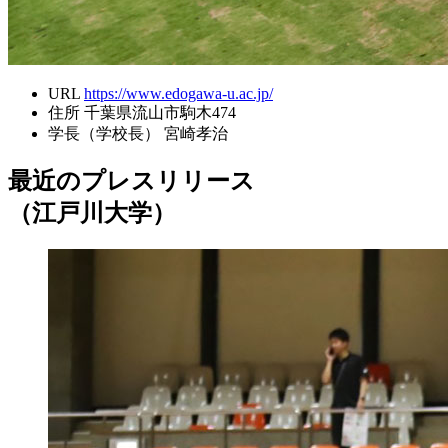
URL
https://www.edogawa-u.ac.jp/
住所
千葉県流山市駒木474
学長（学校長）
宮崎孝治
最近のプレスリリース
（江戸川大学）