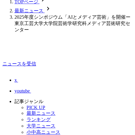
TOPページ
chevron_forward
最新ニュース
2025年度シンポジウム「AIとメディア芸術」を開催ー
東京工芸大学大学院芸術学研究科メディア芸術研究セ
ンター
ニュースを受信
x
youtube
記事ジャンル
PICK UP
最新ニュース
ランキング
大学ニュース
小中高ニュース