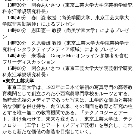
13時30分 開会あいさつ（東京工芸大学大学院芸術学研究
科永江孝規研究科長）
13時40分 春口巌 教授（尚美学園大学、東京工芸大学大
学院非常勤講師）によるプレゼン
14時00分 恩田憲一 教授（尚美学園大学）によるプレゼ
ン
14時20分 久原泰雄 教授（東京工芸大学大学院芸術学研
究科インタラクティブメディア領域）によるプレゼン
14時40分 来場者、Google Meetオンライン参加者を含む
フリーディスカッション
15時00分 閉会あいさつ（東京工芸大学大学院芸術学研究
科永江孝規研究科長）
■東京工芸大学
東京工芸大学は、1923年に日本で最初の写真専門の高等教
育機関として創立された小西寫眞専門学校をルーツとする。
当時最先端のメディアであった写真は、工学的な側面と芸術
的な側面を併せ持ち、創立以来、その両面を教育と研究の柱
とする唯一無二の教育機関である。「テクノロジーとアー
ト、掛け合わせて、未来を変える」。東京工芸大学は、テク
ノロジー（工学）とアート（メディア芸術）を融合し、これ
からも新たな価値の創造を目指していく。