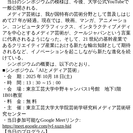
当日のシンポジウムの模様は、今後、大学公式YouTubeで
一般公開される。
メディア芸術は、我が国特有の芸術分野として普及しはじ
めて27 年が経過。現在では、映画、マンガ、アニメーショ
ン、コンピュータグラフィックス、インタラクティブメディ
アを中心とするメディア芸術が、クールジャパンという言葉
に代表されるようになった。そして、21 世紀の基幹産業で
あるクリエイティブ産業における新たな輸出知財として期待
されるなど、イノベーションを起こしながら新たな進化を続
けている。
シンポジウムの概要は、以下のとおり。
■シンポジウム「AIとメディア芸術」
・会 期：2025 年 10月 18 日(土)
・時 間：13：30 ～15：00
・会 場：東京工芸大学中野キャンパス1号館 地下1階
1B01教室
・料 金：無 料
・主 催：東京工芸大学大学院芸術学研究科メディア芸術研
究センター
・当日参加可能なGoogle Meetリンク:
https://meet.google.com/jyf-xuzn-hid
【当日のプログラム】