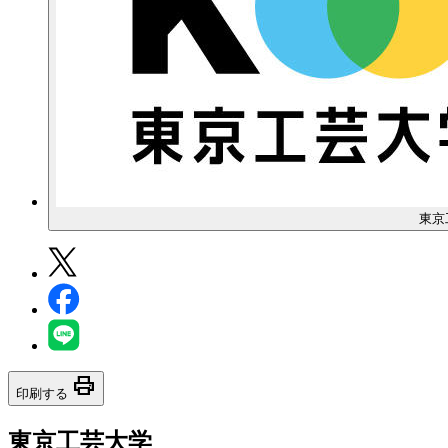
東京
print
印刷する
東京工芸大学