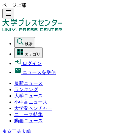
ページ上部
density_medium
検索
カテゴリ
ログイン
ニュースを受信
最新ニュース
ランキング
大学ニュース
小中高ニュース
大学発ベンチャー
ニュース特集
動画ニュース
東京工芸大学