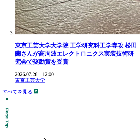
東京工芸大学大学院 工学研究科工学専攻 松田
蘭さんが高周波エレクトロニクス実装技術研
究会で奨励賞を受賞
2026.07.28 12:00
東京工芸大学
すべてを見る
chevron_forward