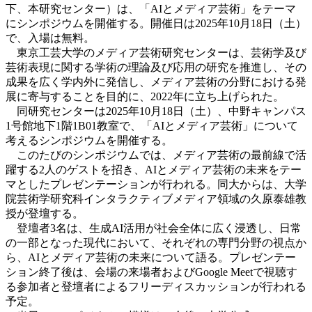
下、本研究センター）は、「AIとメディア芸術」をテーマ
にシンポジウムを開催する。開催日は2025年10月18日（土）
で、入場は無料。
東京工芸大学のメディア芸術研究センター
は、芸術学及び
芸術表現に関する学術の理論及び応用の研究を推進し、その
成果を広く学内外に発信し、メディア芸術の分野における発
展に寄与することを目的に、2022年に立ち上げられた。
同研究センターは
2025年10月18日（土）、中野キャンパス
1号館地下1階1B01教室で、「AIとメディア芸術」について
考えるシンポジウムを開催する。
このたびのシンポジウムでは、メディア芸術の最前線で活
躍する2人のゲストを招き、AIとメディア芸術の未来をテー
マとしたプレゼンテーションが行われる。同大からは、大学
院芸術学研究科インタラクティブメディア領域の久原泰雄教
授が登壇する。
登壇者3名は、生成AI活用が社会全体に広く浸透し、日常
の一部となった現代において、それぞれの専門分野の視点か
ら、AIとメディア芸術の未来について語る。プレゼンテー
ション終了後は、会場の来場者およびGoogle Meetで視聴す
る参加者と登壇者によるフリーディスカッションが行われる
予定。