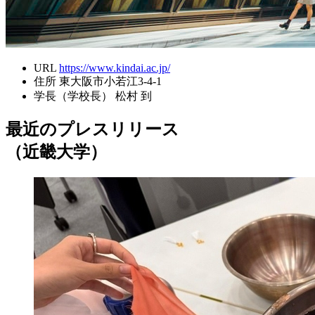
URL
https://www.kindai.ac.jp/
住所
東大阪市小若江3-4-1
学長（学校長）
松村 到
最近のプレスリリース
（近畿大学）