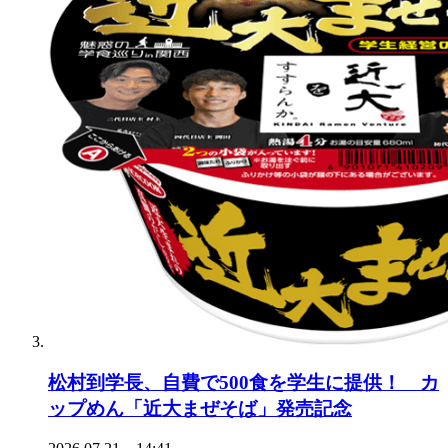
松村到学長、自費で500食を学生に提供！ カ
ップめん「近大まぜそば」発売記念