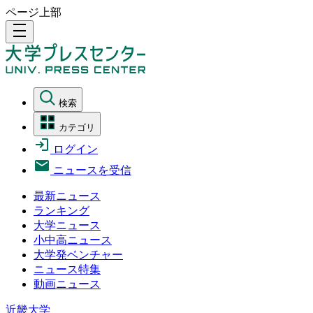
ページ上部
density_medium
検索
カテゴリ
ログイン
ニュースを受信
最新ニュース
ランキング
大学ニュース
小中高ニュース
大学発ベンチャー
ニュース特集
動画ニュース
近畿大学