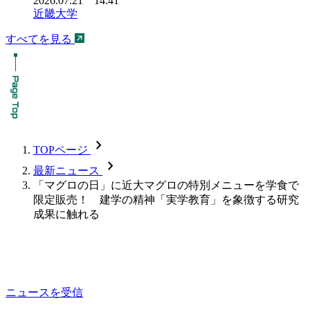
2026.07.21 14:41
近畿大学
すべてを見る
chevron_forward
TOPページ
chevron_forward
最新ニュース
「マグロの日」に近大マグロの特別メニューを学食で
限定販売！ 建学の精神「実学教育」を象徴する研究
成果に触れる
ニュースを受信