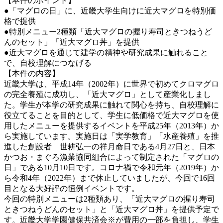
【本件のポイント】
●「マグロの日」に、近畿大学生向けに近大マグロを特別価
格で提供
●特別メニュー2種類「近大マグロの握り寿司ときつねうど
んのセット」「近大マグロ丼」を提供
●近大マグロを通じて建学の精神や研究成果に触れること
で、自校理解につなげる
【本件の内容】
近畿大学は、平成14年（2002年）に世界で初めてクロマグロ
の完全養殖に成功し、「近大マグロ」として産業化しまし
た。学生が本学の研究成果に触れて関心を持ち、自校理解に
役立てることを目的として、学生に低価格で近大マグロを使
用したメニューを提供するイベントを平成25年（2013年）か
ら実施しています。実施日は「実学教育」「水産養殖」を推
進した創設者 世耕弘一の祥月命日である4月27日と、日本
かつお・まぐろ漁業協同組合によって制定された「マグロの
日」である10月10日です。コロナ禍で令和元年（2019年）か
ら令和4年（2022年）まで休止していましたが、今回で16回
目となる大好評の恒例イベントです。
今回の特別メニューは2種類あり、「近大マグロの握り寿司
ときつねうどんのセット」と「近大マグロ丼」を提供予定で
す。近畿大学学園健保共済会※が費用の一部を負担し、学生