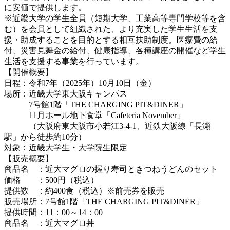
に安価で提供します。
※近畿大学の学生全員（短期大学、工業高等専門学校等を含
む）を会員として組織された、より充実した学生生活を支
援・助成することを目的とする相互扶助制度。医療費の給
付、災害見舞金の給付、健康指導、各種講座の開催など学生
生活を支援する事業を行っています。
【開催概要】
日程：令和7年（2025年）10月10日（金）
場所：近畿大学東大阪キャンパス
7号館1階「THE CHARGING PIT&DINER」
11月ホール地下食堂「Cafeteria November」
（大阪府東大阪市小若江3-4-1、近鉄大阪線「長瀬
駅」から徒歩約10分）
対象：近畿大学生・大学院生限定
【販売概要】
商品名 ：近大マグロの握り寿司ときつねうどんのセット
価格 ：500円（税込）
提供数 ：約400食（税込）※前売券を販売
販売場所：7号館1階「THE CHARGING PIT&DINER」
提供時間：11：00～14：00
商品名 ：近大マグロ丼