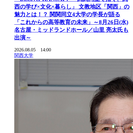
西の学び×文化×暮らし」 文教地区「関西」の
魅力とは！？ 関関同立4大学の学長が語る
「これからの高等教育の未来」～8月26日(水)
名古屋・ミッドランドホール／山里 亮太氏も
出演～
2026.08.05 14:00
関西大学