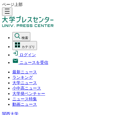
ページ上部
density_medium
検索
カテゴリ
ログイン
ニュースを受信
最新ニュース
ランキング
大学ニュース
小中高ニュース
大学発ベンチャー
ニュース特集
動画ニュース
関西大学