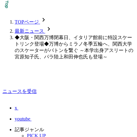
chevron_forward
TOPページ
chevron_forward
最新ニュース
◆大阪・関西万博閉幕日、イタリア館前に特設スケー
トリンク登場◆万博からミラノ冬季五輪へ、関西大学
のスケーターがバトンを繋ぐ ～本学出身アスリートの
宮原知子氏、パラ陸上和田伸也氏も登場～
ニュースを受信
x
youtube
記事ジャンル
PICK UP