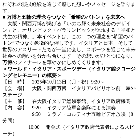
れぞれの競技経験を通じて感じた想いやメッセージを語りま
す。
■ 万博と五輪の理念をつなぐ「希望のバトン」を未来へ
大阪・関西万博が掲げる「いのち輝く未来社会のデザイ
ン」と、オリンピック・パラリンピックが体現する「平和と
共生の精神」。本イベントは、この二つの理念を”希望のバ
トン”でつなぐ象徴的な催しです。イタリアと日本、そして
世界のアスリートたちが一堂に会し、スポーツを通じて未来
社会への願いを分かち合います。その想いがひとつになり、
万博のフィナーレを華やかにしめくくります。
＜ワールド・イタリア・スポーツデー（イタリア館クロージ
ングセレモニー）の概要＞
【日 時】 2025年10月13日（月・祝）9:20～
【会 場】 大阪・関西万博 イタリアパビリオン前 屋外
ステージ
【主 催】 在大阪イタリア総領事館、イタリア政府機関
【内 容】 9:20 イタリア陸軍音楽隊による演奏
9:50 ミラノ・コルティナ五輪ビデオ放映（8
分間）
10:00 開会式（イタリア政府代表者によるスピ
ーチ）