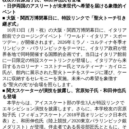
・日伊両国のアスリートが未来世代へ希望を届ける象徴的イ
ベント
■ 大阪・関西万博閉幕日に、特設リンクで「聖火トーチ引き
継ぎ式」
10月13日（月・祝）の大阪・関西万博閉幕日に、イタリア
館前でクロージングイベント「ワールド・イタリア・スポー
ツデー」が開催されます。2026年ミラノ・コルティナ冬季オ
リンピック・パラリンピックをテーマに、イタリア政府が世
界各地で同時開催する国際的企画です。当日はイタリア館前
に一日限定の特設スケートリンクが登場し、イタリアから来
日するカロリーナ・コストナー氏とマルティーナ・カイロニ
氏が、館内に展示された聖火トーチをステージに運び、ケー
スに収納するセレモニーを実施。未来への希望を象徴す
る”聖火の光”が会場を照らします。
■ 関大スケーターが演技を披露し、宮原知子氏・和田伸也氏
も登場
本学からは、アイススケート部の学生3人が特設リンクで
エキシビション演技を披露します。さらに、本学校友の宮原
知子氏（フィギュアスケート／2018平昌オリンピック日本代
表）と、和田伸也氏（陸上競技／2020東京パラリンピック銀
メダリスト）が登壇。伴走者である長谷部匠氏とともに、そ