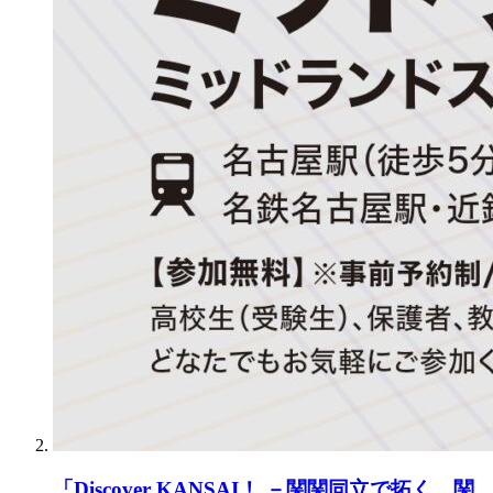
「Discover KANSAI！ －関関同立で拓く、関