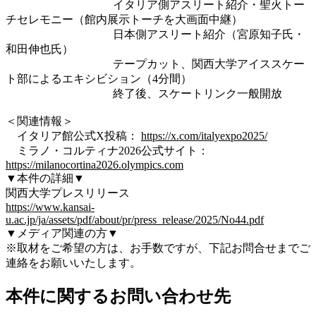
イタリア側アスリート紹介・聖火トー
チセレモニー（館内展示トーチを大画面中継）
日本側アスリート紹介（宮原知子氏・
和田伸也氏）
テープカット、関西大学アイススケー
ト部によるエキシビション（4分間）
終了後、スケートリンク一般開放
＜関連情報＞
イタリア館公式X投稿：
https://x.com/italyexpo2025/
ミラノ・コルティナ2026公式サイト：
https://milanocortina2026.olympics.com
▼本件の詳細▼
関西大学プレスリリース
https://www.kansai-
u.ac.jp/ja/assets/pdf/about/pr/press_release/2025/No44.pdf
▼メディア関連の方▼
※取材をご希望の方は、お手数ですが、下記お問合せまでご
連絡をお願いいたします。
本件に関するお問い合わせ先