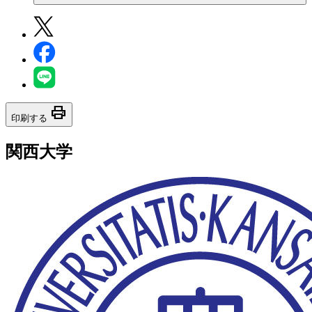
print
印刷する
関西大学