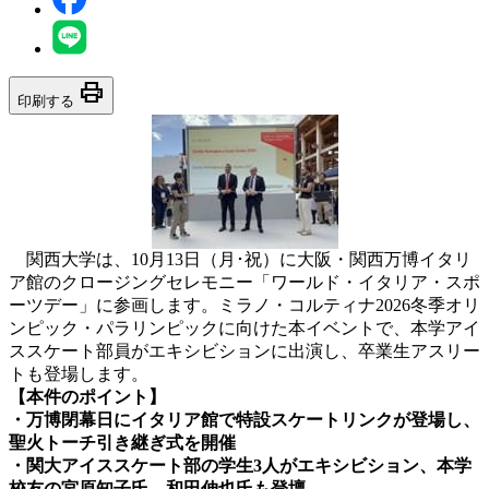
print
印刷する
関西大学は、10月13日（月･祝）に大阪・関西万博イタリ
ア館のクロージングセレモニー「ワールド・イタリア・スポ
ーツデー」に参画します。ミラノ・コルティナ2026冬季オリ
ンピック・パラリンピックに向けた本イベントで、本学アイ
ススケート部員がエキシビションに出演し、卒業生アスリー
トも登場します。
【本件のポイント】
・万博閉幕日にイタリア館で特設スケートリンクが登場し、
聖火トーチ引き継ぎ式を開催
・関大アイススケート部の学生3人がエキシビション、本学
校友の宮原知子氏、和田伸也氏も登壇