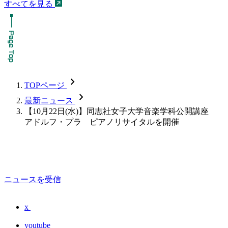
すべてを見る
chevron_forward
TOPページ
chevron_forward
最新ニュース
【10月22日(水)】同志社女子大学音楽学科公開講座
アドルフ・プラ ピアノリサイタルを開催
ニュースを受信
x
youtube