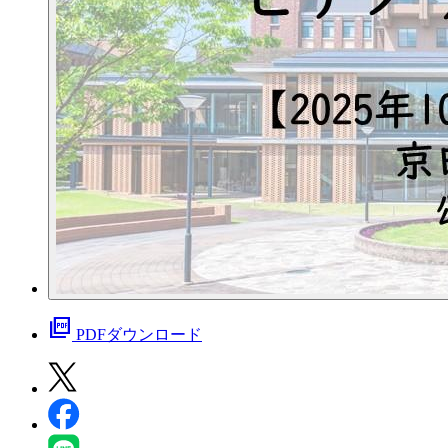
picture_as_pdf
PDFダウンロード