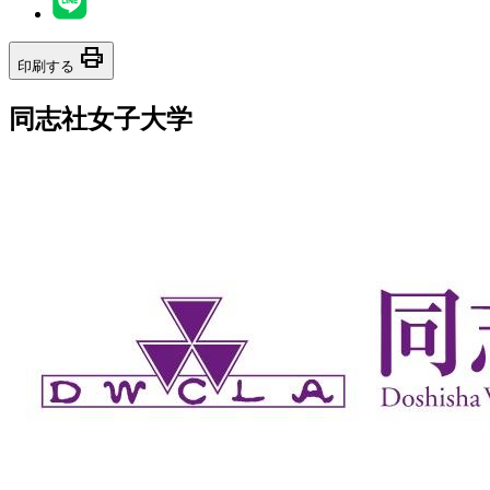
print
印刷する
同志社女子大学