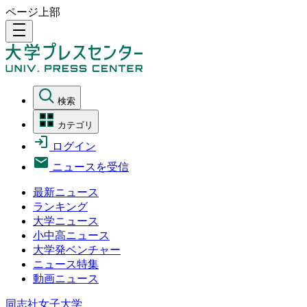
ページ上部
density_medium
検索
カテゴリ
ログイン
ニュースを受信
最新ニュース
ランキング
大学ニュース
小中高ニュース
大学発ベンチャー
ニュース特集
動画ニュース
同志社女子大学