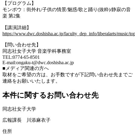
【プログラム】
モンポウ：街外れ/子供の情景/魅惑/歌と踊り(抜粋)/静寂の音
楽 第2集
【講演詳細】
https://www.dwc.doshisha.ac.jp/faculty_dep_info/liberalarts/music/to
【問い合わせ先】
同志社⼥⼦⼤学 音楽学科事務室
TEL:0774-65-8501
E-mail:ongaku-t@dwc.doshisha.ac.jp
■メディア関連の⽅へ
取材をご希望の⽅は、お⼿数ですが下記問い合わせ先までご
連絡をお願いいたします。
本件に関するお問い合わせ先
同志社女子大学
広報課長 川添麻衣子
住所