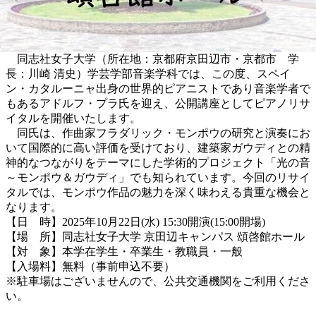
同志社女子大学（所在地：京都府京田辺市・京都市 学
長：川崎 清史）学芸学部音楽学科では、この度、スペイ
ン・カタルーニャ出身の世界的ピアニストであり音楽学者で
もあるアドルフ・プラ氏を迎え、公開講座としてピアノリサ
イタルを開催いたします。
同氏は、作曲家フラダリック・モンポウの研究と演奏にお
いて国際的に高い評価を受けており、建築家ガウディとの精
神的なつながりをテーマにした学術的プロジェクト「光の音
～モンポウ＆ガウディ」でも知られています。今回のリサイ
タルでは、モンポウ作品の魅力を深く味わえる貴重な機会と
なります。
【⽇ 時】2025年10⽉22⽇(水) 15:30開演(15:00開場)
【場 所】同志社女子大学 京田辺キャンパス 頌啓館ホール
【対 象】本学在学生・卒業⽣・教職員・一般
【入場料】無料（事前申込不要）
※駐車場はございませんので、公共交通機関をご利用くださ
い。