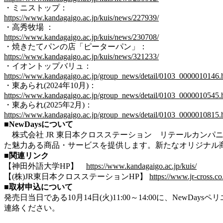
・ミニストップ：
https://www.kandagaigo.ac.jp/kuis/news/227939/
・高秀牧場 ：
https://www.kandagaigo.ac.jp/kuis/news/230708/
・焼きたてパンの店「ピーターパン」：
https://www.kandagaigo.ac.jp/kuis/news/321233/
・イオントップバリュ：
https://www.kandagaigo.ac.jp/group_news/detail/0103_0000010146.
・東あられ(2024年10月)：
https://www.kandagaigo.ac.jp/group_news/detail/0103_0000010545.
・東あられ(2025年2月)：
https://www.kandagaigo.ac.jp/group_news/detail/0103_0000010815.
■NewDaysについて
株式会社 JR 東日本クロスステーション リテールカン
た魅力ある商品・サービスを提供します。新たなオリジナル商
■関連リンク
【神田外語大学HP】
https://www.kandagaigo.ac.jp/kuis/
【(株)JR東日本クロスステーションHP】
https://www.jr-cross.co.
■取材申込について
発売日当日である10月14日(火)11:00～14:00に、N
連絡ください。