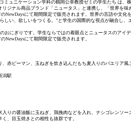
国際コミュニケーション学科の鶴岡公幸教授ゼミの学生たち は、
sのオリジナル商品ブランド「ニュータス」と連携し、「世界を
本エリアのNewDaysにて期間限定で販売されます。世界の言語
らしい、欲しいをつくる。”と学生の国際的な視点が融合し、エ
のおにぎりです。学生ならではの着眼点とニュータスのアイデ
リアのNewDaysにて期間限定で販売されます。
り、赤ピーマン、玉ねぎを炊き込んだもち麦入りのパエリア風
新潟駅
米入りの醤油飯に玉ねぎ、鶏挽肉などを入れ、ナシゴレンソー
辛く、目玉焼きとの相性も抜群です。