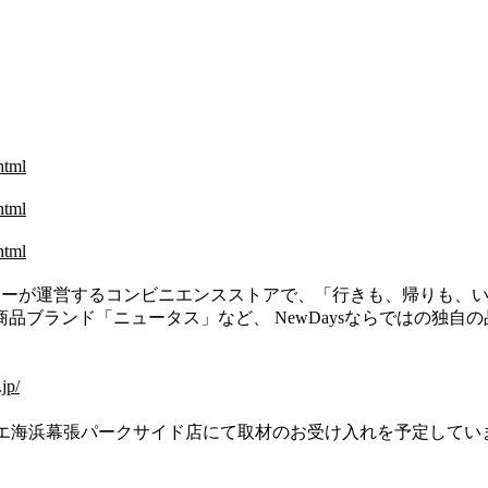
html
html
html
パニーが運営するコンビニエンスストアで、「行きも、帰りも、
品ブランド「ニュータス」など、 NewDaysならではの独自
jp/
ewDaysペリエ海浜幕張パークサイド店にて取材のお受け入れを予