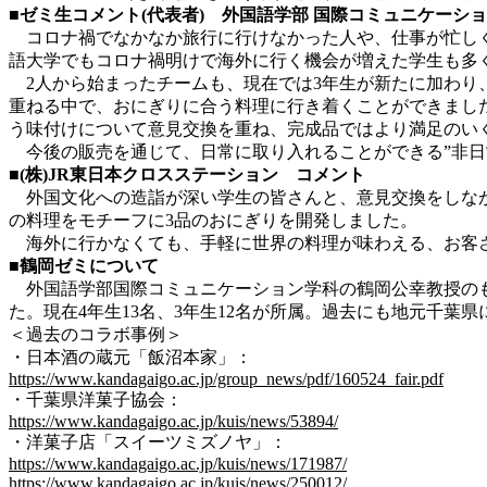
■ゼミ生コメント(代表者)
外国語学部 国際コミュニケーショ
コロナ禍でなかなか旅行に行けなかった人や、仕事が忙しく
語大学でもコロナ禍明けで海外に行く機会が増えた学生も多
2人から始まったチームも、現在では3年生が新たに加わり
重ねる中で、おにぎりに合う料理に行き着くことができまし
う味付けについて意見交換を重ね、完成品ではより満足のい
今後の販売を通じて、日常に取り入れることができる”非日
■(株)JR東日本クロスステーション コメント
外国文化への造詣が深い学生の皆さんと、意見交換をしなが
の料理をモチーフに3品のおにぎりを開発しました。
海外に行かなくても、手軽に世界の料理が味わえる、お客さ
■鶴岡ゼミについて
外国語学部国際コミュニケーション学科の鶴岡公幸教授のも
た。現在4年生13名、3年生12名が所属。過去にも地元千
＜過去のコラボ事例＞
・日本酒の蔵元「飯沼本家」：
https://www.kandagaigo.ac.jp/group_news/pdf/160524_fair.pdf
・千葉県洋菓子協会：
https://www.kandagaigo.ac.jp/kuis/news/53894/
・洋菓子店「スイーツミズノヤ」：
https://www.kandagaigo.ac.jp/kuis/news/171987/
https://www.kandagaigo.ac.jp/kuis/news/250012/