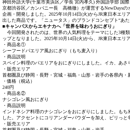
神田外語大学(千葉市美浜区／学長 宮内孝久) 外国語学部 
京都渋谷区／カンパニー長 高橋徹）が運営するNewDay
企画・開発しました。2025年10月14日(火)からJR東日
出した商品です。「ニュータス」のブランドコンセプト“あた
■キャンパスからエキナカへ「世界を味わうおにぎり」
今回開発されたのは、世界の人気料理をテーマにした3種類
ップとなりました。2025年10月14日(火)から、JR東日本エ
・商品名①
シーフードパエリア風おにぎり（もち麦入り）
・商品説明
スペイン料理のパエリアをおにぎりにしました。イカ、あさ
・販売エリア
首都圏及び静岡・長野・宮城・福島・山形・岩手の各県内・
・価格（税込）
240円
・商品名②
ナシゴレン風おにぎり
・商品説明
インドネシア料理のナシゴレンをおにぎりにしました。もち
した。アクセントにコリアンダーパウダーを加え、ピリっと
・販売エリア
首都圏及び静岡・長野・宮城・福島・山形・岩手