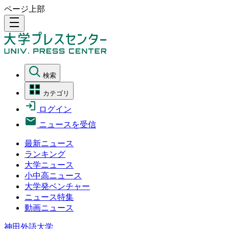
ページ上部
density_medium
検索
カテゴリ
ログイン
ニュースを受信
最新ニュース
ランキング
大学ニュース
小中高ニュース
大学発ベンチャー
ニュース特集
動画ニュース
神田外語大学