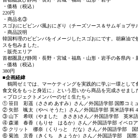
・価格（税込）
220円
・商品名③
スゴおにビビンバ風おにぎり（チーズソース＆サムギョプサ
・商品説明
韓国料理のビビンバをイメージしたスゴおにです。胡麻油で
スを包みました。
・販売エリア
首都圏及び静岡・長野・宮城・福島・山形・岩手の各県内・
・価格（税込）
380円
■企画経緯
鶴岡ゼミでは、マーケティングを実践的に学ぶ一環として食
食文化をもっと身近に」という思いから商品を完成させまし
＜プロジェクトメンバーのゼミ生たち＞
① 笹目 彩遥（ささめ あすみ）さん／外国語学部 国際コミ
② 矢部 颯太（やべ そうた）さん／外国語学部 英米語学科 
③ 山下 希咲（やました きさき)さん／外国語学部 英米語
④ 森瀬 春香（もりせ はるか）さん／外国語学部 イベロア
⑤ クリット 梛奈（くりっと だな）さん／外国語学部 国
⑥ 菊池 京香（きくち きょうか）さん／外国語学部 国際